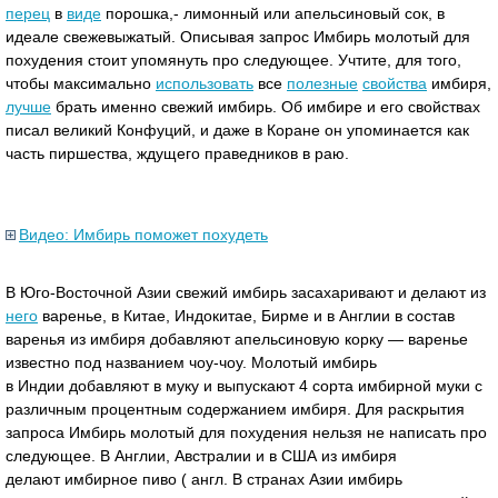
перец
в
виде
порошка,- лимонный или апельсиновый сок, в
идеале свежевыжатый. Описывая запрос Имбирь молотый для
похудения стоит упомянуть про следующее. Учтите, для того,
чтобы максимально
использовать
все
полезные
свойства
имбиря,
лучше
брать именно свежий имбирь. Об имбире и его свойствах
писал великий Конфуций, и даже в Коране он упоминается как
часть пиршества, ждущего праведников в раю.
Видео: Имбирь поможет похудеть
В Юго-Восточной Азии свежий имбирь засахаривают и делают из
него
варенье, в Китае, Индокитае, Бирме и в Англии в состав
варенья из имбиря добавляют апельсиновую корку — варенье
известно под названием чоу-чоу. Молотый имбирь
в Индии добавляют в муку и выпускают 4 сорта имбирной муки с
различным процентным содержанием имбиря. Для раскрытия
запроса Имбирь молотый для похудения нельзя не написать про
следующее. В Англии, Австралии и в США из имбиря
делают имбирное пиво ( англ. В странах Азии имбирь