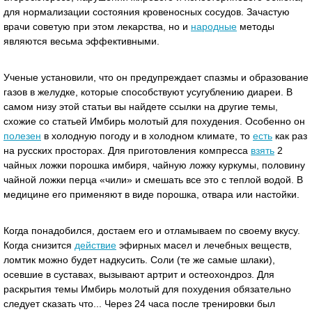
для нормализации состояния кровеносных сосудов. Зачастую
врачи советую при этом лекарства, но и
народные
методы
являются весьма эффективными.
Ученые установили, что он предупреждает спазмы и образование
газов в желудке, которые способствуют усугублению диареи. В
самом низу этой статьи вы найдете ссылки на другие темы,
схожие со статьей Имбирь молотый для похудения. Особенно он
полезен
в холодную погоду и в холодном климате, то
есть
как раз
на русских просторах. Для приготовления компресса
взять
2
чайных ложки порошка имбиря, чайную ложку куркумы, половину
чайной ложки перца «чили» и смешать все это с теплой водой. В
медицине его применяют в виде порошка, отвара или настойки.
Когда понадобился, достаем его и отламываем по своему вкусу.
Когда снизится
действие
эфирных масел и лечебных веществ,
ломтик можно будет надкусить. Соли (те же самые шлаки),
осевшие в суставах, вызывают артрит и остеохондроз. Для
раскрытия темы Имбирь молотый для похудения обязательно
следует сказать что... Через 24 часа после тренировки был