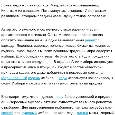
Ложка мёда – ложка солнца! Мёд, имбирь – объединяем,
Кипятком их заливаем, Пять минут мы ожидаем, И по чашкам
разливаем. Угощаем сладким чаем -Душу с телом согреваем!
Автор этого вкусного и солнечного стихотворения – врач-
аромотерапевт и психолог Ольга Мамистова, посоветовала
обратить внимание на еще один замечательный
рецепт
с
каркаде. Леденцы, варенье, печенье, кексы, бисквиты, компоты,
пудинги, пиво, ликеры многих кухонных традиций мира содержат
имбирь. Для обсуждения темы Имбирь молотый для похудения
стоит сказать про следующее. В странах Азии имбирь используют
в пресервах из мяса и птицы, он входит в состав известной
приправы карри, его даже добавляют в некоторые сорта чая.
Маринованный
корень
имбиря —
гари
используют как приправу к
суши. Имбирь употребляют и как самостоятельный продукт.
Благодаря тому, что он делает
пищу
более усвояемой и придает
ей интересный вкусовой оттенок, существует так много рецептов
с имбирем. Для приготовления имбирного чая вам потребуется:-
свежий
или
сушеный
имбирь,- сахар,- мед,-
листья
мяты,- черный