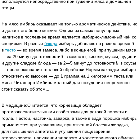
используется непосредственно при тушении мяса и домашней
птицы.
На мясо имбирь оказывает не только ароматическое действие, но
и делает его более мягким. Одним из самых популярных
напитков в последнее время является имбирно-лимонный чай со
специями. В разные
блюда
имбирь добавляют в разное время:§
в
тесто
— во время замеса, либо в конце его§ при тушении мяса
— за 20 минут до готовности§ в компоты, кисели, муссы, пудинги
и другие сладкие блюда — за 2—5 минут до готовности§ в соусы
— после окончания тепловой обработки Нормы закладки имбиря
относительно высокие — до 1 грамма на 1 килограмм теста или
мяса. Читая про Имбирь молотый для похудения непременно
стоит сказать об этом...
В медицине:Считается, что корневище обладает
противовоспалительными свойствами для ротовой полости и
горла. Настой, настойка, заварка, а также в виде порошка имбирь
применяется при укачивании, при язвенной болезни желудка,
для повышения аппетита и улучшения пищеварения,
атеросклерозе, нарушении жирового и холестеринового обмена,