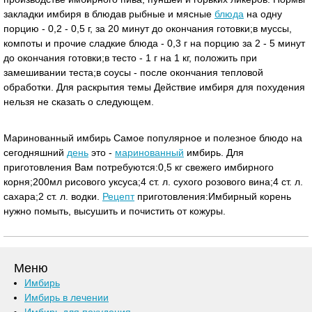
закладки имбиря в блюдав рыбные и мясные
блюда
на одну
порцию - 0,2 - 0,5 г, за 20 минут до окончания готовки;в муссы,
компоты и прочие сладкие блюда - 0,3 г на порцию за 2 - 5 минут
до окончания готовки;в тесто - 1 г на 1 кг, положить при
замешивании теста;в соусы - после окончания тепловой
обработки. Для раскрытия темы Действие имбиря для похудения
нельзя не сказать о следующем.
Маринованный имбирь Самое популярное и полезное блюдо на
сегодняшний
день
это -
маринованный
имбирь. Для
приготовления Вам потребуются:0,5 кг свежего имбирного
корня;200мл рисового уксуса;4 ст. л. сухого розового вина;4 ст. л.
сахара;2 ст. л. водки.
Рецепт
приготовления:Имбирный корень
нужно помыть, высушить и почистить от кожуры.
Меню
Имбирь
Имбирь в лечении