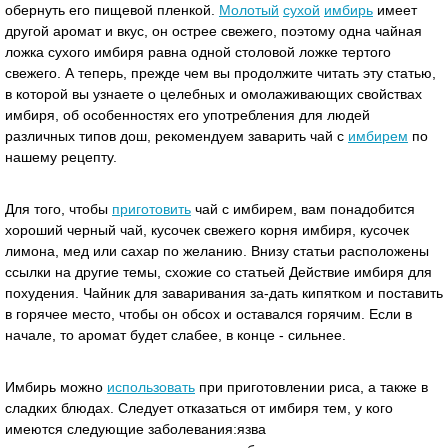
обернуть его пищевой пленкой.
Молотый
сухой
имбирь
имеет
другой аромат и вкус, он острее свежего, поэтому одна чайная
ложка сухого имбиря равна одной столовой ложке тертого
свежего. А теперь, прежде чем вы продолжите читать эту статью,
в которой вы узнаете о целебных и омолаживающих свойствах
имбиря, об особенностях его употребления для людей
различных типов дош, рекомендуем заварить чай с
имбирем
по
нашему рецепту.
Для того, чтобы
приготовить
чай с имбирем, вам понадобится
хороший черный чай, кусочек свежего корня имбиря, кусочек
лимона, мед или сахар по желанию. Внизу статьи расположены
ссылки на другие темы, схожие со статьей Действие имбиря для
похудения. Чайник для заваривания за-дать кипятком и поставить
в горячее место, чтобы он обсох и оставался горячим. Если в
начале, то аромат будет слабее, в конце - сильнее.
Имбирь можно
использовать
при приготовлении риса, а также в
сладких блюдах. Следует отказаться от имбиря тем, у кого
имеются следующие заболевания:язва