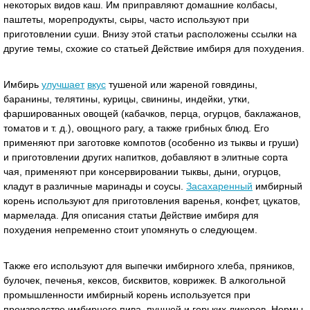
некоторых видов каш. Им приправляют домашние колбасы,
паштеты, морепродукты, сыры, часто используют при
приготовлении суши. Внизу этой статьи расположены ссылки на
другие темы, схожие со статьей Действие имбиря для похудения.
Имбирь
улучшает
вкус
тушеной или жареной говядины,
баранины, телятины, курицы, свинины, индейки, утки,
фаршированных овощей (кабачков, перца, огурцов, баклажанов,
томатов и т. д.), овощного рагу, а также грибных блюд. Его
применяют при заготовке компотов (особенно из тыквы и груши)
и приготовлении других напитков, добавляют в элитные сорта
чая, применяют при консервировании тыквы, дыни, огурцов,
кладут в различные маринады и соусы.
Засахаренный
имбирный
корень используют для приготовления варенья, конфет, цукатов,
мармелада. Для описания статьи Действие имбиря для
похудения непременно стоит упомянуть о следующем.
Также его используют для выпечки имбирного хлеба, пряников,
булочек, печенья, кексов, бисквитов, коврижек. В алкогольной
промышленности имбирный корень используется при
производстве имбирного пива, пуншей и горьких ликеров. Нормы