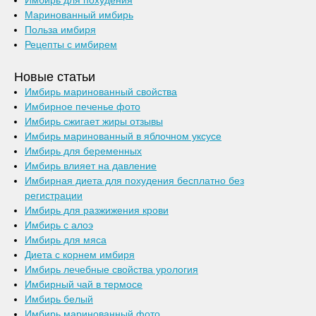
Имбирь для похудения
Маринованный имбирь
Польза имбиря
Рецепты с имбирем
Новые статьи
Имбирь маринованный свойства
Имбирное печенье фото
Имбирь сжигает жиры отзывы
Имбирь маринованный в яблочном уксусе
Имбирь для беременных
Имбирь влияет на давление
Имбирная диета для похудения бесплатно без
регистрации
Имбирь для разжижения крови
Имбирь с алоэ
Имбирь для мяса
Диета с корнем имбиря
Имбирь лечебные свойства урология
Имбирный чай в термосе
Имбирь белый
Имбирь маринованный фото