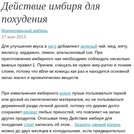
Действие имбиря для
похудения
Маринованный имбирь
27 мая 2013
Для улучшения вкуса в
него
добавляют
зеленый
чай, мед, мяту,
мелиссу, кардамон, лимон, апельсиновый сок. При
приготовлении имбирного чая необходимо соблюдать несколько
важных правил:1. Причем, счищать ее нужно акку-ратно и тонким
слоем, потому что вбли-зи кожицы как раз и находится основной
запас масел и ароматических веществ.
При измельчении имбирного
корня
лучше пользоваться теркой
или доской из синтетических материалов, но не пользоваться
деревянной разде-лочной доской, потому что дерево долго
сохраняет
аромат
любых пряностей, что повлияет на запах
других продуктов. Описывая тему Действие имбиря для
похудения
стоит
написать об этом...
Хранить
свежий
корень
можно до двух месяцев в холодильнике, если предварительно