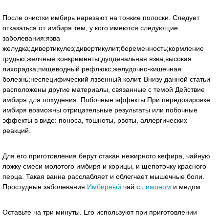
После очистки имбирь нарезают на тонкие полоски. Следует
отказаться от имбиря тем, у кого имеются следующие
заболевания:язва
желудка;дивертикулез;дивертикулит;беременность;кормление
грудью;желчные конкременты;дуоденальная язва;высокая
лихорадка;пищеводный рефлюкс;желудочно-кишечная
болезнь;неспецифический язвенный колит. Внизу данной статьи
расположены другие материалы, связанные с темой Действие
имбиря для похудения. Побочные эффекты При передозировке
имбиря возможны отрицательные результаты или побочные
эффекты в виде: поноса, тошноты, рвоты, аллергических
реакций.
Для его приготовления берут стакан нежирного кефира, чайную
ложку смеси молотого имбиря и корицы, и щепоточку красного
перца. Такая ванна расслабляет и облегчает мышечные боли.
Простудные заболевания
Имбирный
чай с
лимоном
и медом.
Оставьте на три минуты. Его используют при приготовлении