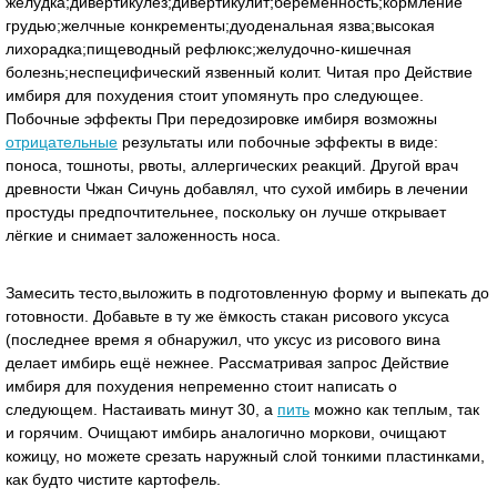
желудка;дивертикулез;дивертикулит;беременность;кормление
грудью;желчные конкременты;дуоденальная язва;высокая
лихорадка;пищеводный рефлюкс;желудочно-кишечная
болезнь;неспецифический язвенный колит. Читая про Действие
имбиря для похудения стоит упомянуть про следующее.
Побочные эффекты При передозировке имбиря возможны
отрицательные
результаты или побочные эффекты в виде:
поноса, тошноты, рвоты, аллергических реакций. Другой врач
древности Чжан Сичунь добавлял, что сухой имбирь в лечении
простуды предпочтительнее, поскольку он лучше открывает
лёгкие и снимает заложенность носа.
Замесить тесто,выложить в подготовленную форму и выпекать до
готовности. Добавьте в ту же ёмкость стакан рисового уксуса
(последнее время я обнаружил, что уксус из рисового вина
делает имбирь ещё нежнее. Рассматривая запрос Действие
имбиря для похудения непременно стоит написать о
следующем. Настаивать минут 30, а
пить
можно как теплым, так
и горячим. Очищают имбирь аналогично моркови, очищают
кожицу, но можете срезать наружный слой тонкими пластинками,
как будто чистите картофель.