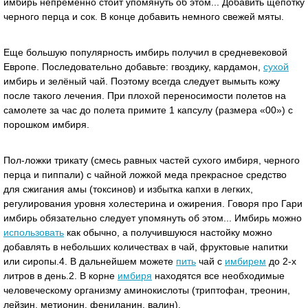
имбирь непременно стоит упомянуть об этом... Добавить щепотку
черного перца и сок. В конце добавить немного свежей мяты.
Еще большую популярность имбирь получил в средневековой
Европе. Последовательно добавьте: гвоздику, кардамон,
сухой
имбирь и зелёный чай. Поэтому всегда следует вымыть кожу
после такого лечения. При плохой переносимости полетов на
самолете за час до полета примите 1 капсулу (размера «00») с
порошком имбиря.
Пол-ложки трикату (смесь равных частей сухого имбиря, черного
перца и пиппали) с чайной ложкой меда прекрасное средство
для сжигания амы (токсинов) и избытка капхи в легких,
регулирования уровня холестерина и ожирения. Говоря про Гари
имбирь обязательно следует упомянуть об этом... Имбирь можно
использовать
как обычно, а получившуюся настойку можно
добавлять в небольших количествах в чай, фруктовые напитки
или сиропы.4. В дальнейшем можете
пить
чай с
имбирем
до 2-х
литров в день.2. В корне
имбиря
находятся все необходимые
человеческому организму аминокислоты (триптофан, треонин,
лейзин, метионин, фениланин, валин).