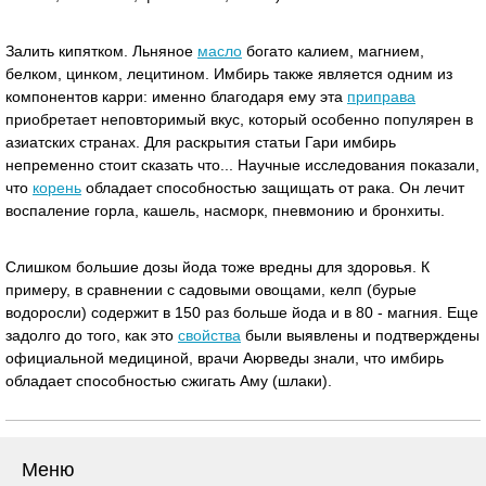
Залить кипятком. Льняное
масло
богато калием, магнием,
белком, цинком, лецитином. Имбирь также является одним из
компонентов карри: именно благодаря ему эта
приправа
приобретает неповторимый вкус, который особенно популярен в
азиатских странах. Для раскрытия статьи Гари имбирь
непременно стоит сказать что... Научные исследования показали,
что
корень
обладает способностью защищать от рака. Он лечит
воспаление горла, кашель, насморк, пневмонию и бронхиты.
Слишком большие дозы йода тоже вредны для здоровья. К
примеру, в сравнении с садовыми овощами, келп (бурые
водоросли) содержит в 150 раз больше йода и в 80 - магния. Еще
задолго до того, как это
свойства
были выявлены и подтверждены
официальной медициной, врачи Аюрведы знали, что имбирь
обладает способностью сжигать Аму (шлаки).
Меню