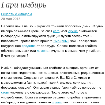
Гари имбирь
Рецепты с имбирем
20 мая 2013
Налейте чай в чашки и украсьте тонкими полосками дыни. Жгучий
имбирь разжижает кровь, за счет
чего
мозг
лучше
снабжается
кислородом, активизируются функции чувств восприятия и
интеллекта. Кроме всего прочего
имбирный
чай - прекрасное
натуральное
средство
от простуды.
Список полезных свойств
обычной ромашки или
лимона
ничуть не меньше, чем у имбиря.
В чем тут секрет?
Имбирь обладает уникальным свойством очищать организм от
почти всех видов токсинов: пищевых, алкогольных, радиационных
и химических. Содержит витамины А, В1, В2 и С, микро и
макроэлементы (цинк, натрий, калий, железо, соли магния,
фосфора, кальция). Описывая статью Гари имбирь непременно
стоит
упомянуть о следующем. После этого чай готов к
употреблению. Если вы впервые решили попробавть применить
имбирь для похудения, начните
прием
чая с половины стакана.