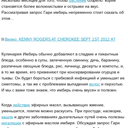
несколько месяцев для того, чтобы
растение
созрело: корни
становятся более волокнистыми и острыми на вкус.
Рассматривая запрос Гари имбирь непременно стоит сказать об
этом...
Видео: KENNY ROGERS AT CHEROKEE SEPT 1ST 2012 #7
Кулинария Имбирь обычно добавляют в сладкие и пикантные
блюда, особенно в супы, запеченную свинину, дичь, баранину,
различные овощные блюда, рис, яичницу, десерты и компоты, и,
в то же время, его применяют при консервировании огурцов и
тыквы. Он будет бороться с грибковой инфекцией и уменьшит ее
симптомы, а так же с проблемами выпадения
волос
и перхотью.
И мы с вами тоже знаем, что имбирь очень вкусен и полезен.
Когда
действие
эфирных масел, вызывающих жжение,
уменьшится, ломтик можно раскусить. При простуде, насморке,
кашле
и других заболеваниях дыхательных путей очень полезны
ингаляции
с эфирным маслом имбиря. Обсуждая запрос Гари