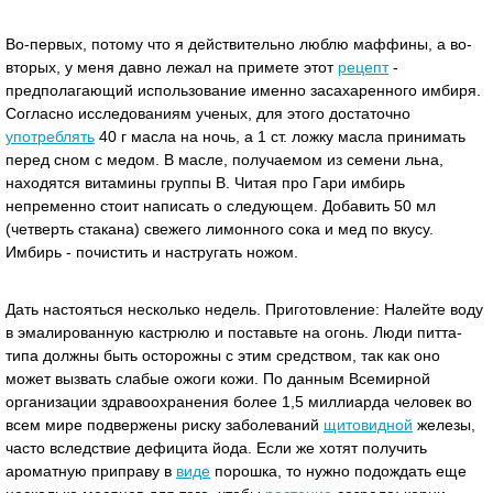
Во-первых, потому что я действительно люблю маффины, а во-
вторых, у меня давно лежал на примете этот
рецепт
-
предполагающий использование именно засахаренного имбиря.
Согласно исследованиям ученых, для этого достаточно
употреблять
40 г масла на ночь, а 1 ст. ложку масла принимать
перед сном с медом. В масле, получаемом из семени льна,
находятся витамины группы B. Читая про Гари имбирь
непременно стоит написать о следующем. Добавить 50 мл
(четверть стакана) свежего лимонного сока и мед по вкусу.
Имбирь - почистить и настругать ножом.
Дать настояться несколько недель. Приготовление: Налейте воду
в эмалированную кастрюлю и поставьте на огонь. Люди питта-
типа должны быть осторожны с этим средством, так как оно
может вызвать слабые ожоги кожи. По данным Всемирной
организации здравоохранения более 1,5 миллиарда человек во
всем мире подвержены риску заболеваний
щитовидной
железы,
часто вследствие дефицита йода. Если же хотят получить
ароматную приправу в
виде
порошка, то нужно подождать еще