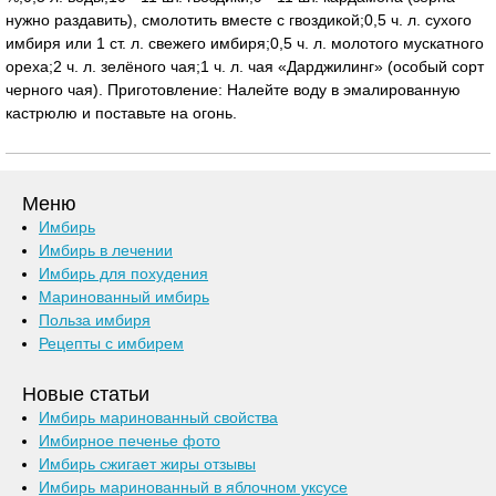
нужно раздавить), смолотить вместе с гвоздикой;0,5 ч. л. сухого
имбиря или 1 ст. л. свежего имбиря;0,5 ч. л. молотого мускатного
ореха;2 ч. л. зелёного чая;1 ч. л. чая «Дарджилинг» (особый сорт
черного чая). Приготовление: Налейте воду в эмалированную
кастрюлю и поставьте на огонь.
Меню
Имбирь
Имбирь в лечении
Имбирь для похудения
Маринованный имбирь
Польза имбиря
Рецепты с имбирем
Новые статьи
Имбирь маринованный свойства
Имбирное печенье фото
Имбирь сжигает жиры отзывы
Имбирь маринованный в яблочном уксусе