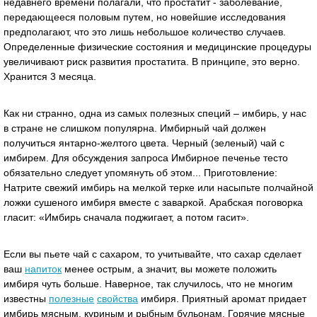
недавнего времени полагали, что простатит - заболевание,
передающееся половым путем, но новейшие исследования
предполагают, что это лишь небольшое количество случаев.
Определенные физические состояния и медицинские процедуры
увеличивают риск развития простатита. В принципе, это верно.
Хранится 3 месяца.
Как ни странно, одна из самых полезных специй – имбирь, у нас
в стране не слишком популярна. Имбирный чай должен
получиться янтарно-желтого цвета. Черный (зеленый) чай с
имбирем. Для обсуждения запроса Имбирное печенье тесто
обязательно следует упомянуть об этом... Приготовление:
Натрите свежий имбирь на мелкой терке или насыпьте полчайной
ложки сушеного имбиря вместе с заваркой. Арабская поговорка
гласит: «Имбирь сначала поджигает, а потом гасит».
Если вы пьете чай с сахаром, то учитывайте, что сахар сделает
ваш
напиток
менее острым, а значит, вы можете положить
имбиря чуть больше. Наверное, так случилось, что не многим
известны
полезные
свойства
имбиря. Приятный аромат придает
имбирь мясным, куриным и рыбным бульонам. Горячие мясные