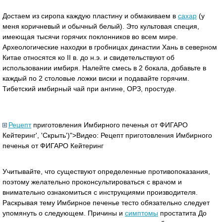
Достаем из сиропа каждую пластину и обмакиваем в
сахар
(у
меня коричневый и обычный белый). Это культовая специя,
имеющая тысячи горячих поклонников во всем мире.
Археологические находки в гробницах династии Хань в северном
Китае относятся ко II в. до н.э. и свидетельствуют об
использовании имбиря. Налейте смесь в 2 бокала, добавьте в
каждый по 2 столовые ложки виски и подавайте горячим.
Тибетский имбирный чай при ангине, ОРЗ, простуде.
Рецепт
приготовления Имбирного печенья от ФИГАРО
Кейтеринг', 'Скрыть')">Видео: Рецепт приготовления Имбирного
печенья от ФИГАРО Кейтеринг
Учитывайте, что существуют определенные противопоказания,
поэтому желательно проконсультироваться с врачом и
внимательно ознакомиться с инструкциями производителя.
Раскрывая тему Имбирное печенье тесто обязательно следует
упомянуть о следующем. Причины и
симптомы
простатита До