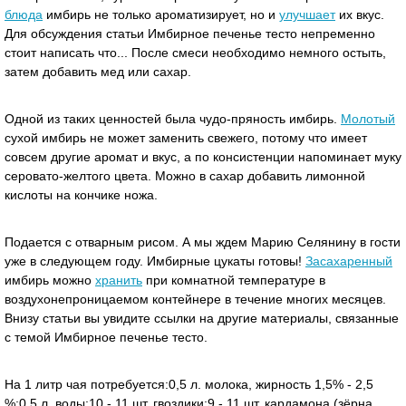
блюда
имбирь не только ароматизирует, но и
улучшает
их вкус.
Для обсуждения статьи Имбирное печенье тесто непременно
стоит написать что... После смеси необходимо немного остыть,
затем добавить мед или сахар.
Одной из таких ценностей была чудо-пряность имбирь.
Молотый
сухой имбирь не может заменить свежего, потому что имеет
совсем другие аромат и вкус, а по консистенции напоминает муку
серовато-желтого цвета. Можно в сахар добавить лимонной
кислоты на кончике ножа.
Подается с отваpным pисом. А мы ждем Марию Селянину в гости
уже в следующем году. Имбирные цукаты готовы!
Засахаренный
имбирь можно
хранить
при комнатной температуре в
воздухонепроницаемом контейнере в течение многих месяцев.
Внизу статьи вы увидите ссылки на другие материалы, связанные
с темой Имбирное печенье тесто.
На 1 литр чая потребуется:0,5 л. молока, жирность 1,5% - 2,5
%;0,5 л. воды;10 - 11 шт. гвоздики;9 - 11 шт. кардамона (зёрна