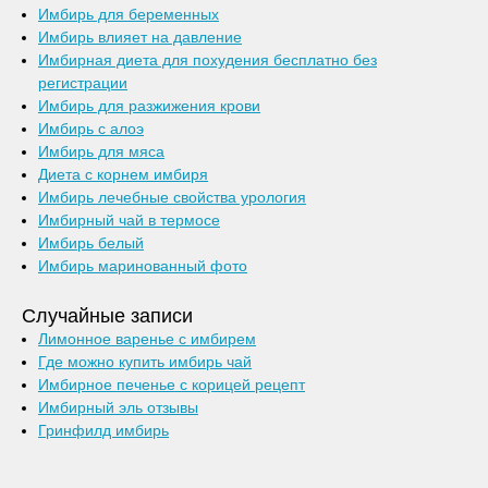
Имбирь для беременных
Имбирь влияет на давление
Имбирная диета для похудения бесплатно без
регистрации
Имбирь для разжижения крови
Имбирь с алоэ
Имбирь для мяса
Диета с корнем имбиря
Имбирь лечебные свойства урология
Имбирный чай в термосе
Имбирь белый
Имбирь маринованный фото
Случайные записи
Лимонное варенье с имбирем
Где можно купить имбирь чай
Имбирное печенье с корицей рецепт
Имбирный эль отзывы
Гринфилд имбирь