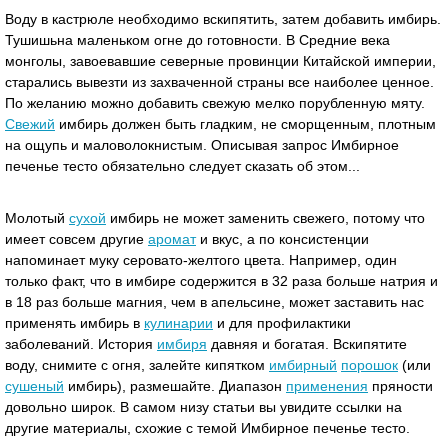
Воду в кастрюле необходимо вскипятить, затем добавить имбирь.
Тушишьна маленьком огне до готовности. В Средние века
монголы, завоевавшие северные провинции Китайской империи,
старались вывезти из захваченной страны все наиболее ценное.
По желанию можно добавить свежую мелко порубленную мяту.
Свежий
имбирь должен быть гладким, не сморщенным, плотным
на ощупь и маловолокнистым. Описывая запрос Имбирное
печенье тесто обязательно следует сказать об этом...
Молотый
сухой
имбирь не может заменить свежего, потому что
имеет совсем другие
аромат
и вкус, а по консистенции
напоминает муку серовато-желтого цвета. Например, один
только факт, что в имбире содержится в 32 раза больше натрия и
в 18 раз больше магния, чем в апельсине, может заставить нас
применять имбирь в
кулинарии
и для профилактики
заболеваний. История
имбиря
давняя и богатая. Вскипятите
воду, снимите с огня, залейте кипятком
имбирный
порошок
(или
сушеный
имбирь), размешайте. Диапазон
применения
пряности
довольно широк. В самом низу статьи вы увидите ссылки на
другие материалы, схожие с темой Имбирное печенье тесто.