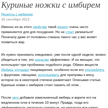
Куриные ножки с имбирем
Рецепты с имбирем
16 сентября 2013
Именно из-за этого
свойства
такой
рецепт
очень часто
применяется для для похудения. Но не
стоит
увлекаться!
Поначалу даже от половины стакана такого час у вас может
появиться жар.
Их нужно принимать ежедневно, уже после одной недели, можно
убедиться в том, это
средство
эффективно.
И на женщин, что
используют при проблемах подобного рода. Обмен веществ
Имбирь
улучшает
пищеварение, особенно если его
употреблять
с фруктами, овощами,
использовать
для приправы к мясу,
которое он в некоторой степени размягчает. Описывая статью
Куриные ножки с имбирем стоит сказать об этом...
После
чего
добавьте измельченный имбирь и варите его на
медленном огне в течение 10 минут. Правда, тогда его
эффективность несколько снизиться, но результат все равно