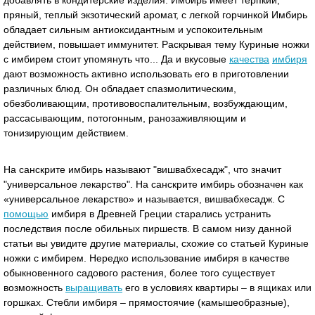
добавлять в кондитерские изделия. Имбирь имеет терпкий,
пряный, теплый экзотический аромат, с легкой горчинкой Имбирь
обладает сильным антиоксидантным и успокоительным
действием, повышает иммунитет. Раскрывая тему Куриные ножки
с имбирем стоит упомянуть что... Да и вкусовые
качества
имбиря
дают возможность активно использовать его в приготовлении
различных блюд. Он обладает спазмолитическим,
обезболивающим, противовоспалительным, возбуждающим,
рассасывающим, потогонным, ранозаживляющим и
тонизирующим действием.
На санскрите имбирь называют "вишвабхесадж", что значит
"универсальное лекарство". На санскрите имбирь обозначен как
«универсальное лекарство» и называется, вишвабхесадж. С
помощью
имбиря в Древней Греции старались устранить
последствия после обильных пиршеств. В самом низу данной
статьи вы увидите другие материалы, схожие со статьей Куриные
ножки с имбирем. Нередко использование имбиря в качестве
обыкновенного садового растения, более того существует
возможность
выращивать
его в условиях квартиры – в ящиках или
горшках. Стебли имбиря – прямостоячие (камышеобразные),