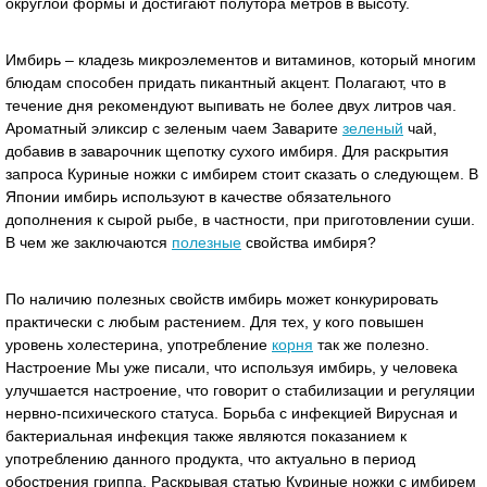
округлой формы и достигают полутора метров в высоту.
Имбирь – кладезь микроэлементов и витаминов, который многим
блюдам способен придать пикантный акцент. Полагают, что в
течение дня рекомендуют выпивать не более двух литров чая.
Ароматный эликсир с зеленым чаем Заварите
зеленый
чай,
добавив в заварочник щепотку сухого имбиря. Для раскрытия
запроса Куриные ножки с имбирем стоит сказать о следующем. В
Японии имбирь используют в качестве обязательного
дополнения к сырой рыбе, в частности, при приготовлении суши.
В чем же заключаются
полезные
свойства имбиря?
По наличию полезных свойств имбирь может конкурировать
практически с любым растением. Для тех, у кого повышен
уровень холестерина, употребление
корня
так же полезно.
Настроение Мы уже писали, что используя имбирь, у человека
улучшается настроение, что говорит о стабилизации и регуляции
нервно-психического статуса. Борьба с инфекцией Вирусная и
бактериальная инфекция также являются показанием к
употреблению данного продукта, что актуально в период
обострения гриппа. Раскрывая статью Куриные ножки с имбирем