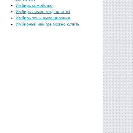
Имбирь семейство
Имбирь лимон мед напиток
Имбирь зоны выращивания
Имбирный чай где можно купить