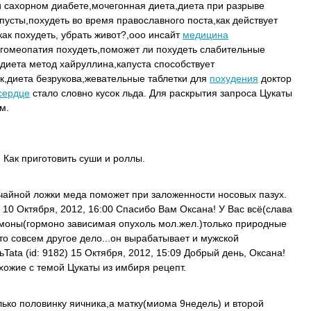
и сахорном диабете,мочегонная диета,диета при разрыве
пусты,похудеть во время православного поста,как действует
ак похудеть, убрать живот?,ооо инсайт
медицина
гомеопатия похудеть,поможет ли похудеть слабительные
,диета метод хайруллина,капуста способствует
к,диета безрукова,жевательные таблетки для
похудения
доктор
сердце
стало словно кусок льда. Для раскрытия запроса Цукаты
м.
: Как приготовить суши и роллы.
 чайной ложки меда поможет при заложенности носовых пазух.
 10 Октября, 2012, 16:00 Спасибо Вам Оксана! У Вас всё(слава
гормоны(гормоно зависимая опухоль мол.жел.)только природные
это совсем другое дело...он вырабатывает и мужской
ata (id: 9182) 15 Октября, 2012, 15:09 Добрый день, Оксана!
схожие с темой Цукаты из имбиря рецепт.
лько половинку яичника,а матку(миома 9недель) и второй