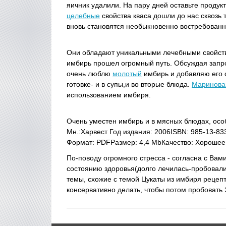
яичник удалили. На пару дней оставьте продукт
целебные
свойства кваса дошли до нас сквозь 
вновь становятся необыкновенно востребованн
Они обладают уникальными лечебными свойств
имбирь прошел огромный путь. Обсуждая запро
очень люблю
молотый
имбирь и добавляю его с
готовке- и в супы,и во вторые блюда.
Маринова
использованием имбиря.
Очень уместен имбирь и в мясных блюдах, особ
Мн.:Харвест Год издания: 2006ISBN: 985-13-83
Формат: PDFРазмер: 4,4 MbКачество: Хорошее
По-поводу огромного стресса - согласна с Вами,
состоянию здоровья(долго лечилась-пробовали-
темы, схожие с темой Цукаты из имбиря рецепт
консервативно делать, чтобы потом пробовать 