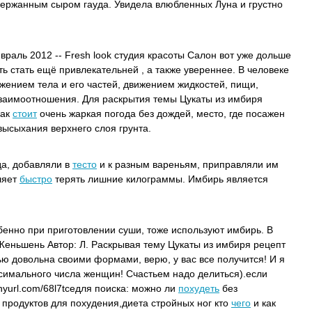
держанным сыром гауда.
Увидела влюбленных Луна и грустно
враль 2012 -- Fresh look студия красоты Салон вот уже дольше
ь стать ещё привлекательней , а также увереннее. В человеке
жением тела и его частей, движением жидкостей, пищи,
 взаимоотношения. Для раскрытия темы Цукаты из имбиря
как
стоит
очень жаркая погода без дождей, место, где посажен
ысыхания верхнего слоя грунта.
да, добавляли в
тесто
и к разным вареньям, приправляли им
ляет
быстро
терять лишние килограммы. Имбирь является
бенно при приготовлении суши, тоже используют имбирь. В
Женьшень Автор: Л. Раскрывая тему Цукаты из имбиря рецепт
тью довольна своими формами, верю, у вас все получится! И я
ксимального числа женщин! Счастьем надо делиться).если
tinyurl.com/68l7tceдля поиска: можно ли
похудеть
без
р продуктов для похудения,диета стройных ног кто
чего
и как