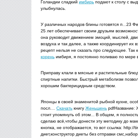
Голандии сладкий
имбирь
подают к столу с вы
улыбнулась.
У различных народов блины готовятся п...23 Фе
25 лет обеспечивает своим друзьям возможност
она руководит движением эмоций, мыслей, дви
воздуха и так далее, а также координирует их
рецепт нельзя не сказать про следующее. Так 
корень
имбиря, я постоянно поливаю по мере в
Приправу клали в мясные и растительные блю
спиртные напитки. Быстрый метаболизм позво
хорошим бактерицидным средством.
Японцы в своей знаменитой рыбной кухне, осо
посл....
Скачать
книгу
Женьшень
pdfНазвание: 
стоит упомянуть об этом... В общем, я полнос
сделаю всё,чтобы донести эту методику до ма
кнопка, не отображается, то вот ссылка: http://
диет,конструктор диеты без отправки смс,набо