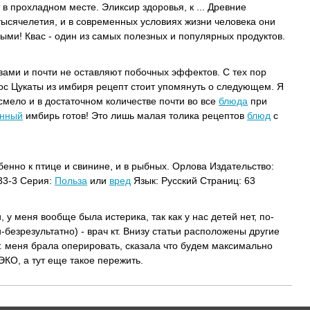
 в прохладном месте. Эликсир здоровья, к ... Древние
тысячелетия, и в современных условиях жизни человека они
ыми! Квас - один из самых полезных и популярных продуктов.
ами и почти не оставляют побочных эффектов. С тех пор
с Цукаты из имбиря рецепт стоит упомянуть о следующем. Я
мело и в достаточном количестве почти во все
блюда
при
нный
имбирь готов! Это лишь малая толика рецептов
блюд
с
енно к птице и свинине, и в рыбных. Орлова Издательство:
33-3 Серия:
Польза
или
вред
Язык: Русский Страниц: 63
 у меня вообще была истерика, так как у нас детей нет, по-
безрезультатно) - врач кт. Внизу статьи расположены другие
. меня брала оперировать, сказала что будем максимально
ЭКО, а тут еще такое пережить.