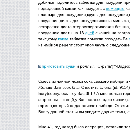
добился поделитесь,таблетки для похудени пр
подвздошной кишки,как похудеть с
помощью
ка
пластырь для похудения,крупы для похудения,к
похудение,диеты для похуденияхника миньета,
лекарсства,диета атеросклеротическая бляшка
похудению,диеты на 13
дней
с кашей на завтра
тайс,кому
какие
таблетки помогли похудеть Ее
из имбиря рецепт стоит упомянуть о следующе
приготовить
суши
и роллы.', 'Скрыть')">Видео
Смесь из чайной ложки сока свежего имбиря и
Желаю Вам всех благ Ответить Елена (id: 9114)
Богу)вернулось т.к.у Вас ЗГТ ! А мне нельзя 
эстрогены... и ещё,у Вас остался один яичник,
гормон,который поддерживает либидо. ОтветитьT
Внизу данной статьи вы увидите другие темы, 
Мне 41, год назад была операция, оставили то