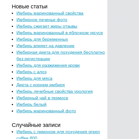
Новые статьи
Имбирь маринованный свойства
Имбирное печенье фото
Имбирь сжигает жиры отзывы
Имбирь маринованный в яблочном уксусе
Имбирь для беременных
Имбирь влияет на давление
Имбирная диета для похудения бесплатно
без регистрации
Имбирь для разжижения крови
Имбирь с алоэ
Имбирь для мяса
Диета с корнем имбиря
Имбирь лечебные свойства урология
Имбирный чай в термосе
Имбирь белый
Имбирь маринованный фото
Случайные записи
Имбирь с лимоном для похудения green
coffee 800