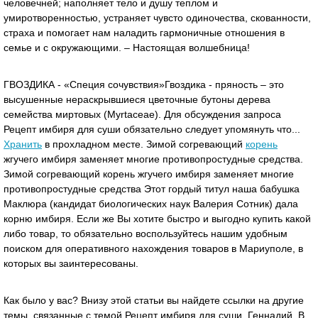
человечней; наполняет тело и душу теплом и
умиротворенностью, устраняет чувсто одиночества, скованности,
страха и помогает нам наладить гармоничные отношения в
семье и с окружающими. – Настоящая волшебница!
ГВОЗДИКА - «Специя сочувствия»Гвоздика - пряность – это
высушенные нераскрывшиеся цветочные бутоны дерева
семейства миртовых (Myrtaceae). Для обсуждения запроса
Рецепт имбиря для суши обязательно следует упомянуть что...
Хранить
в прохладном месте. Зимой согревающий
корень
жгучего имбиря заменяет многие противопростудные средства.
Зимой согревающий корень жгучего имбиря заменяет многие
противопростудные средства Этот гордый титул наша бабушка
Маклюра (кандидат биологических наук Валерия Сотник) дала
корню имбиря. Если же Вы хотите быстро и выгодно купить какой
либо товар, то обязательно воспользуйтесь нашим удобным
поиском для оперативного нахождения товаров в Мариуполе, в
которых вы заинтересованы.
Как было у вас? Внизу этой статьи вы найдете ссылки на другие
темы, связанные с темой Рецепт имбиря для суши. Геннадий. В