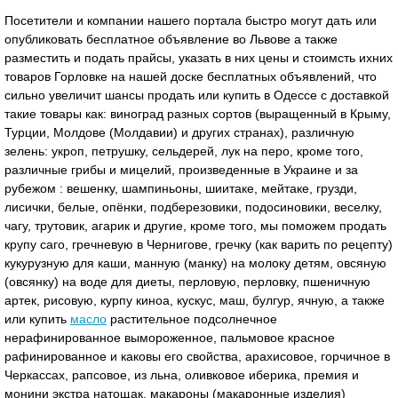
Посетители и компании нашего портала быстро могут дать или
опубликовать бесплатное объявление во Львове а также
разместить и подать прайсы, указать в них цены и стоимсть ихних
товаров Горловке на нашей доске бесплатных объявлений, что
сильно увеличит шансы продать или купить в Одессе с доставкой
такие товары как: виноград разных сортов (выращенный в Крыму,
Турции, Молдове (Молдавии) и других странах), различную
зелень: укроп, петрушку, сельдерей, лук на перо, кроме того,
различные грибы и мицелий, произведенные в Украине и за
рубежом : вешенку, шампиньоны, шиитаке, мейтаке, грузди,
лисички, белые, опёнки, подберезовики, подосиновики, веселку,
чагу, трутовик, агарик и другие, кроме того, мы поможем продать
крупу саго, гречневую в Чернигове, гречку (как варить по рецепту)
кукурузную для каши, манную (манку) на молоку детям, овсяную
(овсянку) на воде для диеты, перловую, перловку, пшеничную
артек, рисовую, курпу киноа, кускус, маш, булгур, ячную, а также
или купить
масло
растительное подсолнечное
нерафинированное вымороженное, пальмовое красное
рафинированное и каковы его свойства, арахисовое, горчичное в
Черкассах, рапсовое, из льна, оливковое иберика, премия и
монини экстра натощак, макароны (макаронные изделия)