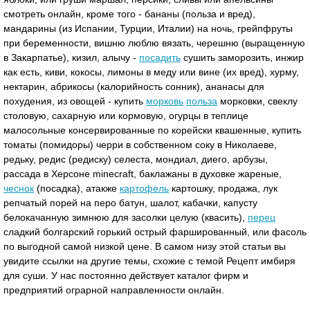
смотреть онлайн, кроме того - бананы (польза и вред),
мандарины (из Испании, Турции, Италии) на ночь, грейпфруты
при беременности, вишню люблю вязать, черешню (выращенную
в Закарпатье), кизил, алычу -
посадить
сушить заморозить, инжир
как есть, киви, кокосы, лимоны в меду или вине (их вред), хурму,
нектарин, абрикосы (калорийность сонник), ананасы для
похудения, из овощей - купить
морковь
польза
морковки, свеклу
столовую, сахарную или кормовую, огурцы в теплице
малосольные консервированные по корейски квашенные, купить
томаты (помидоры) черри в собственном соку в Николаеве,
редьку, редис (редиску) селеста, мондиал, диего, арбузы,
рассада в Херсоне minecraft, баклажаны в духовке жареные,
чеснок
(посадка), атакже
картофель
картошку, продажа, лук
репчатый порей на перо батун, шалот, кабачки, капусту
белокачанную зимнюю для засолки целую (квасить),
перец
сладкий болгарский горький острый фаршированный, или фасоль
по выгодной самой низкой цене. В самом низу этой статьи вы
увидите ссылки на другие темы, схожие с темой Рецепт имбиря
для суши. У нас постоянно действует каталог фирм и
предприятий ограрной направленности онлайн.