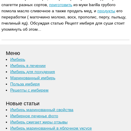
спагетти разных сортов,
приготовить
из муки barilla грубого
помола масло сливочное а также продать мед, и
продукты
его
переработки ( маточкино молоко, воск, прополис, пергу, пыльцу,
пчелиный яд). Обсуждая статью Рецепт имбиря для суши стоит
упомянуть об этом...
Меню
Имбирь
Имбирь в лечении
Имбирь для похудения
Маринованный имбирь
Польза имбиря
Рецепты с имбирем
Новые статьи
Имбирь маринованный свойства
Имбирное печенье фото
Имбирь сжигает жиры отзывы
Имбирь маринованный в яблочном уксусе