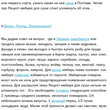
или первого сорта, узнать какая на неё
цена
в Полтаве. Читая
про Рецепт имбиря для суши стоит упомянуть об этом...
Видео: Роллы. Элементарно!
Мы дадим ответ на вопрос : где в
Украине
приобрести
или
продать орехи кешью, миндаль, грецкие а также кедровые,
фундук и пекан, как выгодно и быстро купить рыбу для пруда
свежую или свежемороженную в Керчи (карпа, палтус, кинг клип,
морского окуня, угря, леща, карася, скумбрию, сельдь,
толстолобика, бычка, путассу, мойву, тюльку, хек, минтай, семгу,
горбушу, форель, кижуча). Для
волос
имбирь также полезен: сок
имбиря
помогает
избавиться от перхоти. Имбирным отваром
моют ноги на ночь для предотвращения появления неприятного
запаха. Для раскрытия темы Рецепт имбиря для суши нельзя не
упомянуть что... Его необходимо
готовить
следующим способом:
2 луковицы среднего размера, несколько помидоров, 1/4
небольшого кочана капусты, 1
зеленый
перец, 1/2 пучка
сельдерея, вода. Магия этой пряности делает нас светлее, ярче,