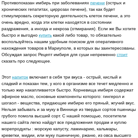
Противопоказан имбирь при заболеваниях
печени
(острых и
хронических гепатитах, циррозах печени), так как будет
стимулировать секреторную деятельность клеток печени, а это
очень вредно, когда эти клетки находятся в состоянии
раздражения, а иногда и некроза (отмирания). Если же Вы хотите
быстро и выгодно
купить
какой либо товар, то обязательно
воспользуйтесь нашим удобным поиском для оперативного
нахождения товаров в Мариуполе, в которых вы заинтересованы.
Обсуждая запрос Рецепт имбиря для суши непременно
стоит
сказать про следующее.
Этот
напиток
включает в себя три вкуса - острый, кислый и
сладкий и показан тем, у кого в организме все течет медленно и
только жир накапливается быстро. Корневища имбиря содержат
эфирное масло, основные компоненты которого: гингерол и
шогаол - вещества, придающие имбирю его пряный, жгучий вкус.
Нельзя забывать и за муку в Виннице из твердых сортов пшеницы
грубого помола высший сорт. С нашей помощью, посетители
нашего сайта легко найдут все предложения продам и куплю
морепродукты : морскую капусту, ламинарию, кальмары,
креветки, мидии, или муку пшеничную, ржаню, из овса высшего