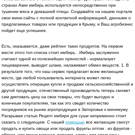
странах Азии имбирь используется непосредственно при
тушении мяса и домашней птицы. Создавайте на нашем портале
свои мини-сайты с полной контактной информацией, данными о
предлагаемых товарах или продукции в Крыму, и Ваш агробизнес
пойдет еще успешнее.
Есть, оказывается, даже рейтинг таких продуктов. На первом
месте этого топ-списка стоит имбирь…Имбирь заслуженно
считают одной из полезнейших пряностей - нормализует
пищеварение, выводит шлаки, налаживает обмен веществ. 1. В
результате того, что наш сервис предлагает всем желающим
место, где любой пользователь интернета может легко
осуществлять операции купли и продажи сельскохозяйственной и
другой продукции, отечественный производитель теперь сможет
сам диктовать цену на свои товары, что будет выгодно и
конечным покупателям, так как это сведет количество
посредников на рынке агропродукции в Запорожье к минимуму.
Раскрывая статью Рецепт имбиря для суши непременно стоит
сказать о следующем. С нашей
помощью
все желающие смогут
продать и купить овощи или продать фрукты оптом : из фруктов -
яблоки, или груши маршал, персики, сливы или апельсины