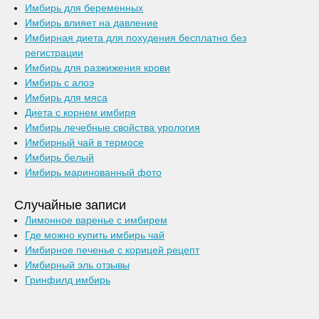
Имбирь для беременных
Имбирь влияет на давление
Имбирная диета для похудения бесплатно без
регистрации
Имбирь для разжижения крови
Имбирь с алоэ
Имбирь для мяса
Диета с корнем имбиря
Имбирь лечебные свойства урология
Имбирный чай в термосе
Имбирь белый
Имбирь маринованный фото
Случайные записи
Лимонное варенье с имбирем
Где можно купить имбирь чай
Имбирное печенье с корицей рецепт
Имбирный эль отзывы
Гринфилд имбирь