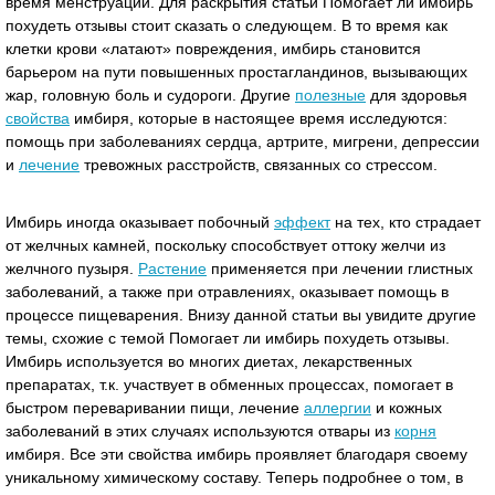
время менструации. Для раскрытия статьи Помогает ли имбирь
похудеть отзывы стоит сказать о следующем. В то время как
клетки крови «латают» повреждения, имбирь становится
барьером на пути повышенных простагландинов, вызывающих
жар, головную боль и судороги. Другие
полезные
для здоровья
свойства
имбиря, которые в настоящее время исследуются:
помощь при заболеваниях сердца, артрите, мигрени, депрессии
и
лечение
тревожных расстройств, связанных со стрессом.
Имбирь иногда оказывает побочный
эффект
на тех, кто страдает
от желчных камней, поскольку способствует оттоку желчи из
желчного пузыря.
Растение
применяется при лечении глистных
заболеваний, а также при отравлениях, оказывает помощь в
процессе пищеварения. Внизу данной статьи вы увидите другие
темы, схожие с темой Помогает ли имбирь похудеть отзывы.
Имбирь используется во многих диетах, лекарственных
препаратах, т.к. участвует в обменных процессах, помогает в
быстром переваривании пищи, лечение
аллергии
и кожных
заболеваний в этих случаях используются отвары из
корня
имбиря. Все эти свойства имбирь проявляет благодаря своему
уникальному химическому составу. Теперь подробнее о том, в