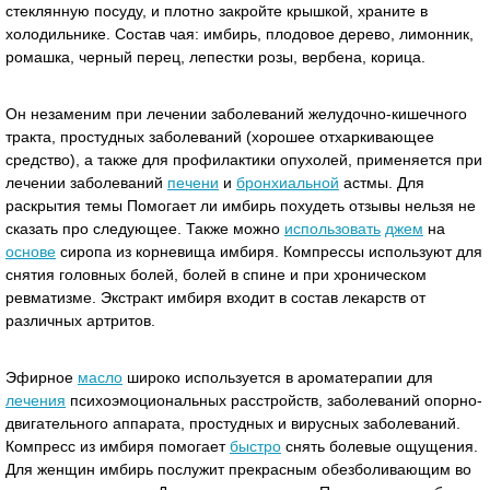
стеклянную посуду, и плотно закройте крышкой, храните в
холодильнике. Состав чая: имбирь, плодовое дерево, лимонник,
ромашка, черный перец, лепестки розы, вербена, корица.
Он незаменим при лечении заболеваний желудочно-кишечного
тракта, простудных заболеваний (хорошее отхаркивающее
средство), а также для профилактики опухолей, применяется при
лечении заболеваний
печени
и
бронхиальной
астмы. Для
раскрытия темы Помогает ли имбирь похудеть отзывы нельзя не
сказать про следующее. Также можно
использовать
джем
на
основе
сиропа из корневища имбиря. Компрессы используют для
снятия головных болей, болей в спине и при хроническом
ревматизме. Экстракт имбиря входит в состав лекарств от
различных артритов.
Эфирное
масло
широко используется в ароматерапии для
лечения
психоэмоциональных расстройств, заболеваний опорно-
двигательного аппарата, простудных и вирусных заболеваний.
Компресс из имбиря помогает
быстро
снять болевые ощущения.
Для женщин имбирь послужит прекрасным обезболивающим во