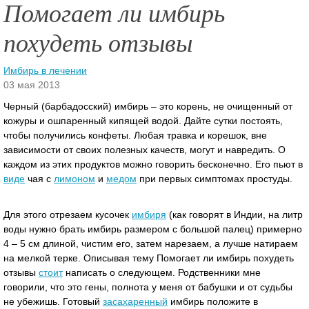
Помогает ли имбирь
похудеть отзывы
Имбирь в лечении
03 мая 2013
Черный (барбадосский) имбирь – это корень, не очищенный от
кожуры и ошпаренный кипящей водой. Дайте сутки постоять,
чтобы получились конфеты. Любая травка и корешок, вне
зависимости от своих полезных качеств, могут и навредить. О
каждом из этих продуктов можно говорить бесконечно.
Его пьют в
виде
чая с
лимоном
и
медом
при первых симптомах простуды.
Для этого отрезаем кусочек
имбиря
(как говорят в Индии, на литр
воды нужно брать имбирь размером с большой палец) примерно
4 – 5 см длиной, чистим его, затем нарезаем, а лучше натираем
на мелкой терке. Описывая тему Помогает ли имбирь похудеть
отзывы
стоит
написать о следующем. Родственники мне
говорили, что это гены, полнота у меня от бабушки и от судьбы
не убежишь. Готовый
засахаренный
имбирь положите в