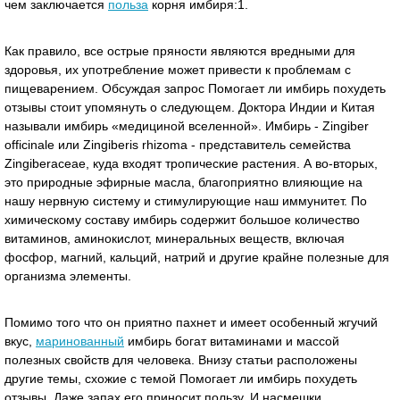
чем заключается
польза
корня имбиря:1.
Как правило, все острые пряности являются вредными для
здоровья, их употребление может привести к проблемам с
пищеварением. Обсуждая запрос Помогает ли имбирь похудеть
отзывы стоит упомянуть о следующем. Доктора Индии и Китая
называли имбирь «медициной вселенной». Имбирь - Zingiber
officinale или Zingiberis rhizoma - представитель семейства
Zingiberaceae, куда входят тропические растения. А во-вторых,
это природные эфирные масла, благоприятно влияющие на
нашу нервную систему и стимулирующие наш иммунитет. По
химическому составу имбирь содержит большое количество
витаминов, аминокислот, минеральных веществ, включая
фосфор, магний, кальций, натрий и другие крайне полезные для
организма элементы.
Помимо того что он приятно пахнет и имеет особенный жгучий
вкус,
маринованный
имбирь богат витаминами и массой
полезных свойств для человека. Внизу статьи расположены
другие темы, схожие с темой Помогает ли имбирь похудеть
отзывы. Даже запах его приносит пользу. И насмешки