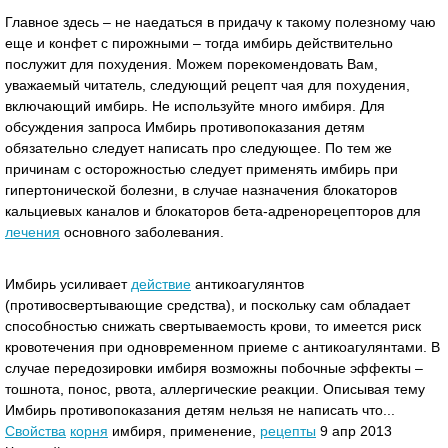
Главное здесь – не наедаться в придачу к такому полезному чаю
еще и конфет с пирожными – тогда имбирь действительно
послужит для похудения. Можем порекомендовать Вам,
уважаемый читатель, следующий рецепт чая для похудения,
включающий имбирь. Не используйте много имбиря. Для
обсуждения запроса Имбирь противопоказания детям
обязательно следует написать про следующее. По тем же
причинам с осторожностью следует применять имбирь при
гипертонической болезни, в случае назначения блокаторов
кальциевых каналов и блокаторов бета-адренорецепторов для
лечения
основного заболевания.
Имбирь усиливает
действие
антикоагулянтов
(противосвертывающие средства), и поскольку сам обладает
способностью снижать свертываемость крови, то имеется риск
кровотечения при одновременном приеме с антикоагулянтами. В
случае передозировки имбиря возможны побочные эффекты –
тошнота, понос, рвота, аллергические реакции. Описывая тему
Имбирь противопоказания детям нельзя не написать что...
Свойства
корня
имбиря, применение,
рецепты
9 апр 2013