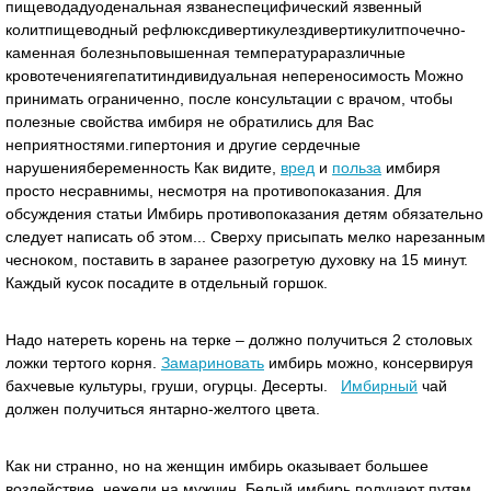
пищеводадуоденальная язванеспецифический язвенный
колитпищеводный рефлюксдивертикулездивертикулитпочечно-
каменная болезньповышенная температураразличные
кровотечениягепатитиндивидуальная непереносимость Можно
принимать ограниченно, после консультации с врачом, чтобы
полезные свойства имбиря не обратились для Вас
неприятностями.гипертония и другие сердечные
нарушениябеременность Как видите,
вред
и
польза
имбиря
просто несравнимы, несмотря на противопоказания. Для
обсуждения статьи Имбирь противопоказания детям обязательно
следует написать об этом... Сверху присыпать мелко нарезанным
чесноком, поставить в заранее разогретую духовку на 15 минут.
Каждый кусок посадите в отдельный горшок.
Надо натереть корень на терке – должно получиться 2 столовых
ложки тертого корня.
Замариновать
имбирь можно, консервируя
бахчевые культуры, груши, огурцы. Десерты.
Имбирный
чай
должен получиться янтарно-желтого цвета.
Как ни странно, но на женщин имбирь оказывает большее
воздействие, нежели на мужчин. Белый имбирь получают путям