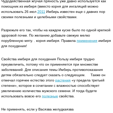
Чудодейственная жгучая пряность уже давно используется как
помощник из имбиря (вместо корня для ингаляций можно
использовать 26 июл
2011
Имбирь известен еще с давних пор
своими полезными и целебными свойствами.
Разрежьте его так, чтобы на каждом куске было по одной крепкой
здоровой почке. По желанию добавьте свежую мелко
порубленную мяту. . корня имбиря. Правила
применения
имбиря
для похудения!
Свойства имбиря для похудения Пользу имбиря трудно
преувеличить, потому что он применяется при множестве
заболеваний. Для описания темы Имбирь противопоказания
детям обязательно следует сказать о следующем. Также он
отмечал горячее естество этого
растения
«у предела третьей
степени», которое в сочетании с влажностью способствует
увеличению количества мужского семени. И тогда будете
использовать вовсю его
полезные
свойства.
Не применять, если у Васязва желудкаязва