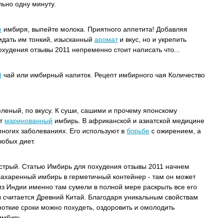
льно одну минуту.
е
имбиря, выпейте молока. Приятного аппетита! Добавляя
идать им тонкий, изысканный
аромат
и вкус, но и укрепить
худения отзывы 2011 непременно стоит написать что...
й
чай или имбирный напиток. Рецепт имбирного чая Количество
леный, по вкусу. К суши, сашими и прочему японскому
ют
маринованный
имбирь. В африканской и азиатской медицине
ногих заболеваниях. Его используют в
борьбе
с ожирением, а
юбых диет.
стрый. Статью Имбирь для похудения отзывы 2011 начнем
ахаренный имбирь в герметичный контейнер - там он может
з Индии именно там сумели в полной мере раскрыть все его
 считается Древний Китай. Благодаря уникальным свойствам
ороткие сроки можно похудеть, оздоровить и омолодить
имбирь.