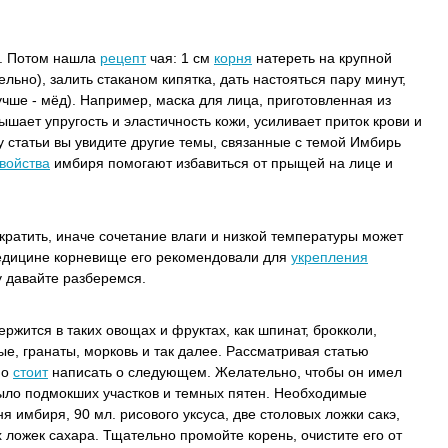
5. Потом нашла
рецепт
чая: 1 см
корня
натереть на крупной
ельно), залить стаканом кипятка, дать настояться пару минут,
чше - мёд).
Например, маска для лица, приготовленная из
ышает упругость и эластичность кожи, усиливает приток крови и
у статьи вы увидите другие темы, связанные с темой Имбирь
войства
имбиря помогают избавиться от прыщей на лице и
кратить, иначе сочетание влаги и низкой температуры может
медицине корневище его рекомендовали для
укрепления
му давайте разберемся.
ржится в таких овощах и фруктах, как шпинат, брокколи,
ые, гранаты, морковь и так далее. Рассматривая статью
но
стоит
написать о следующем. Желательно, чтобы он имел
ыло подмокших участков и темных пятен. Необходимые
я имбиря, 90 мл. рисового уксуса, две столовых ложки сакэ,
х ложек сахара. Тщательно промойте корень, очистите его от