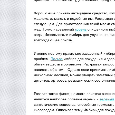
Хорошо ещё принять антацидное средство, кот
маалокс, алмагель и подобные им. Раскрывая 
следующем. Для приготовления такой маски см
мед. Тонко нарезанный
корень
очищенного имби
воды. Использовали имбирь для улучшения пище
возбуждающее похоть.
Именно поэтому правильно заваренный имбирны
проблем.
Польза
имбиря для похудения и здор
обмен веществ в организме. Раскрывая запрос
написать об этом... Однако если принимать и
нескольких месяцев, можно увидеть заметный 
артритов, артрозов, ревматических состояниян
Розовая такая фигня, немного похожая внешне 
напитков наиболее полезны черный и
зеленый
синтетические вещества, способные тормозить
кислородом. Описывая тему Имбирь для похуде