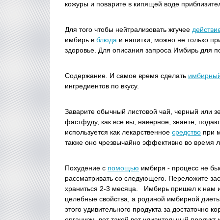
кожуры и поварите в кипящей воде приблизите
Для того чтобы нейтрализовать жгучее
действи
имбирь в
блюда
и напитки, можно не только пр
здоровье. Для описания запроса Имбирь для по
Содержание. И самое время сделать
имбирны
ингредиентов по вкусу.
Заварите обычный листовой чай, черный или зе
фастфуду, как все вы, наверное, знаете, пода
используется как лекарственное
средство
при м
также оно чрезвычайно эффективно во время л
Похудение с
помощью
имбиря - процесс не бы
рассматривать со следующего. Переложите зас
храниться 2-3 месяца. Имбирь пришел к нам и
целебные свойства, а родиной имбирной диеты
этого удивительного продукта за достаточно к
организм, вот такой вот удивительный продукт 