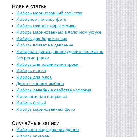
Новые статьи
Имбирь маринованный свойства
Имбирное печенье фото
Имбирь сжигает жиры отзывы
Имбирь маринованный в яблочном уксусе
Имбирь для беременных
Имбирь влияет на давление
Имбирная диета для похудения бесплатно
без регистрации
Имбирь для разжижения крови
Имбирь с алоэ
Имбирь для мяса
Диета с корнем имбиря
Имбирь лечебные свойства урология
Имбирный чай в термосе
Имбирь белый
Имбирь маринованный фото
Случайные записи
Имбирная вода для похудения
Имбирь ускаман