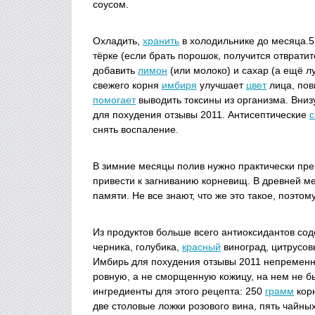
соусом.
Охладить,
хранить
в холодильнике до месяца.
тёрке (если брать порошок, получится отвратит
добавить
лимон
(или молоко) и сахар (а ещё лу
свежего корня
имбиря
улучшает
цвет
лица, пов
помогает
выводить токсины из организма. Вниз
для похудения отзывы 2011. Антисептические
с
снять воспаление.
В зимние месяцы полив нужно практически пре
привести к загниванию корневищ. В древней 
памяти. Не все знают, что же это такое, поэто
Из продуктов больше всего антиоксидантов соде
черника, голубика,
красный
виноград, цитрусов
Имбирь для похудения отзывы 2011 непремен
ровную, а не сморщенную кожицу, на нем не б
ингредиенты для этого рецепта: 250
грамм
корн
две столовые ложки розового вина, пять чайны