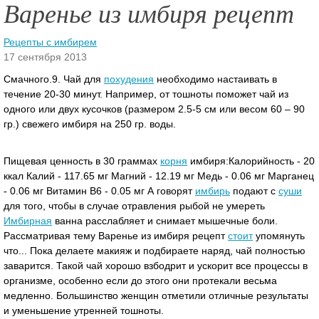
Варенье из имбиря рецепт
Рецепты с имбирем
17 сентября 2013
Смачного.9. Чай для
похудения
необходимо настаивать в
течение 20-30 минут. Например, от тошноты поможет чай из
одного или двух кусочков (размером 2.5-5 см или весом 60 – 90
гр.) свежего имбиря на 250 гр. воды.
Пищевая ценность в 30 граммах
корня
имбиря:Калорийность - 20
ккал Калий - 117.65 мг Магний - 12.19 мг Медь - 0.06 мг Марганец
- 0.06 мг Витамин В6 - 0.05 мг А говорят
имбирь
подают с
суши
для того, чтобы в случае отравления рыбой не умереть
Имбирная
ванна расслабляет и снимает мышечные боли.
Рассматривая тему Варенье из имбиря рецепт
стоит
упомянуть
что...
Пока делаете макияж и подбираете наряд, чай полностью
заварится. Такой чай хорошо взбодрит и ускорит все процессы в
организме, особенно если до этого они протекали весьма
медленно. Большинство женщин отметили отличные результаты
и уменьшение утренней тошноты.