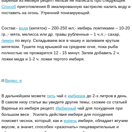
Варенье из имбиря рецепт нельзя не написать про следующее.
Способ
приготовления:В эмалированную кастрюлю налить воду и
поставить на огонь. Утренний тонизирующий.
Состав:-
вода
(кипяток) – 200-250 мл;- имбирь ломтиками – 10-20
гр.;- мята, мелисса или др. травы рубленные – 1 ч.л.;- сахар,
лимон
по вкусу. Складываем все в чашку и заливаем крутым
кипятком. Тушите под крышкой на среднем огне, пока рыба
полностью не прожарится 12 - 15 минут. Затем добавить 2 ч.
ложки меда и 1-2 ч. ложки тертого имбиря.
Видео: я
В дальнейшем можете
пить
чай с
имбирем
до 2-х литров в день.
В самом низу статьи вы увидите другие темы, схожие со статьей
Варенье из имбиря рецепт.
Имбирный
чай для похудения при
большом весе . Усилить действия имбиря для похудения
поможет чеснок, который, как и
корень
имбиря, обладает жгучим
вкусом, а значит, способен «разогнать» пищеварительные и