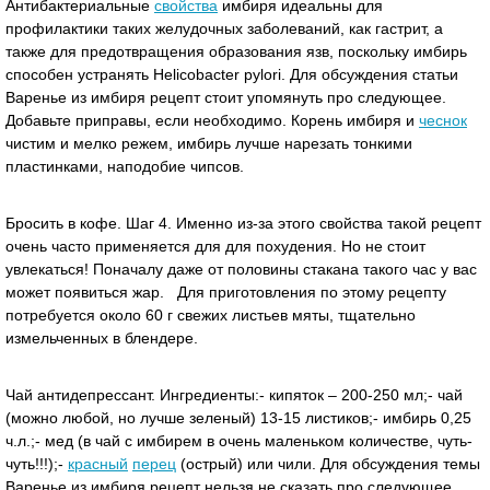
Антибактериальные
свойства
имбиря идеальны для
профилактики таких желудочных заболеваний, как гастрит, а
также для предотвращения образования язв, поскольку имбирь
способен устранять Helicobacter pylori. Для обсуждения статьи
Варенье из имбиря рецепт стоит упомянуть про следующее.
Добавьте приправы, если необходимо. Корень имбиря и
чеснок
чистим и мелко режем, имбирь лучше нарезать тонкими
пластинками, наподобие чипсов.
Бросить в кофе. Шаг 4. Именно из-за этого свойства такой рецепт
очень часто применяется для для похудения. Но не стоит
увлекаться! Поначалу даже от половины стакана такого час у вас
может появиться жар. Для приготовления по этому рецепту
потребуется около 60 г свежих листьев мяты, тщательно
измельченных в блендере.
Чай антидепрессант. Ингредиенты:- кипяток – 200-250 мл;- чай
(можно любой, но лучше зеленый) 13-15 листиков;- имбирь 0,25
ч.л.;- мед (в чай с имбирем в очень маленьком количестве, чуть-
чуть!!!);-
красный
перец
(острый) или чили. Для обсуждения темы
Варенье из имбиря рецепт нельзя не сказать про следующее.