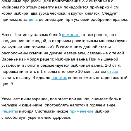
обменные процессы. Для приготовления 2-х литров чая с
имбирем по этому рецепту нам понадобится примерно 4 см
корня имбиря, два зубка чеснока, и крутой кипяток. Следует
принимать за
день
до операции, при условии одобрения врачом.
Язвы. Против суставных болей
помогает
тот же рецепт, но в
соединении не с водой, а с горячим расительным маслом (лучше
кунжутным или горчичным). В самом низу данной статьи
расположены ссылки на другие материалы, связанные с темой
Варенье из имбиря рецепт. Имбирная ванна При мышечной
усталости и ломоте рекомендуется имбирная ванна. 2-3 ст. л.
порошка кипятить в 1 л воды в течение 10 мин., затем
отвар
вылить в ванну. В идеале
напиток
должен иметь янтарно-желтый
цвет.9.
Улучшает пищеварение, помогает при кашле, снимает боль в
желудке и кишечнике. Употреблять напиток в горячем виде.
Рецепты
имбиря Систематическое
применение
имбиря
способствует укреплению здоровья.