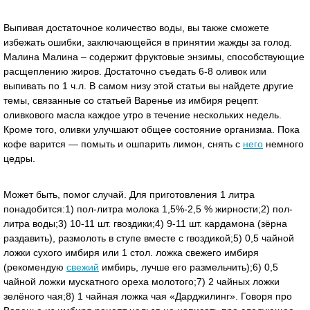
Выпивая достаточное количество воды, вы также сможете
избежать ошибки, заключающейся в принятии жажды за голод.
Малина Малина – содержит фруктовые энзимы, способствующие
расщеплению жиров. Достаточно съедать 6-8 оливок или
выпивать по 1 ч.л. В самом низу этой статьи вы найдете другие
темы, связанные со статьей Варенье из имбиря рецепт.
оливкового масла каждое утро в течение нескольких недель.
Кроме того, оливки улучшают общее состояние организма. Пока
кофе варится — помыть и ошпарить лимон, снять с
него
немного
цедры.
Может быть, помог случай. Для приготовления 1 литра
понадобится:1) пол-литра молока 1,5%-2,5 % жирности;2) пол-
литра воды;3) 10-11 шт. гвоздики;4) 9-11 шт. кардамона (зёрна
раздавить), размолоть в ступе вместе с гвоздикой;5) 0,5 чайной
ложки сухого имбиря или 1 стол. ложка свежего имбиря
(рекомендую
свежий
имбирь, лучше его размельчить);6) 0,5
чайной ложки мускатного ореха молотого;7) 2 чайных ложки
зелёного чая;8) 1 чайная ложка чая «Дарджилинг». Говоря про