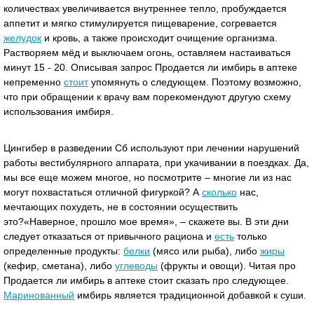
количествах увеличивается внутреннее тепло, пробуждается
аппетит и мягко стимулируется пищеварение, согревается
желудок
и кровь, а также происходит очищение организма.
Растворяем мёд и выключаем огонь, оставляем настаиваться
минут 15 - 20. Описывая запрос Продается ли имбирь в аптеке
непременно
стоит
упомянуть о следующем. Поэтому возможно,
что при обращении к врачу вам порекомендуют другую схему
использования имбиря.
Цингибер в разведении Сб используют при лечении нарушений
работы вестибулярного аппарата, при укачивании в поездках. Да,
мы все еще можем многое, но посмотрите – многие ли из нас
могут похвастаться отличной фигуркой? А
сколько
нас,
мечтающих похудеть, не в состоянии осуществить
это?«Наверное, прошло мое время», – скажете вы. В эти дни
следует отказаться от привычного рациона и
есть
только
определенные продукты:
белки
(мясо или рыба), либо
жиры
(кефир, сметана), либо
углеводы
(фрукты и овощи). Читая про
Продается ли имбирь в аптеке стоит сказать про следующее.
Маринованный
имбирь является традиционной добавкой к суши.