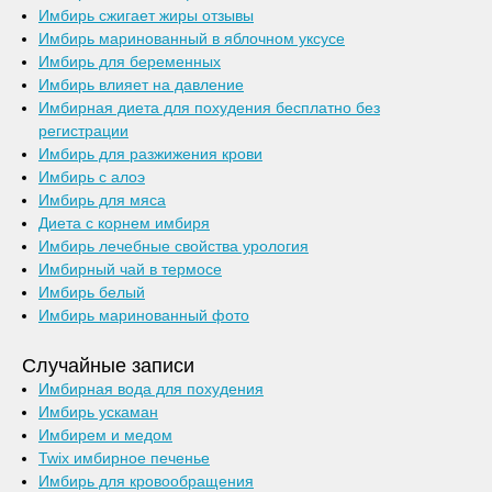
Имбирь сжигает жиры отзывы
Имбирь маринованный в яблочном уксусе
Имбирь для беременных
Имбирь влияет на давление
Имбирная диета для похудения бесплатно без
регистрации
Имбирь для разжижения крови
Имбирь с алоэ
Имбирь для мяса
Диета с корнем имбиря
Имбирь лечебные свойства урология
Имбирный чай в термосе
Имбирь белый
Имбирь маринованный фото
Случайные записи
Имбирная вода для похудения
Имбирь ускаман
Имбирем и медом
Twix имбирное печенье
Имбирь для кровообращения