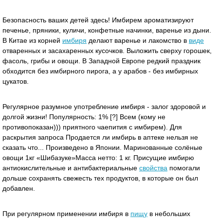
Безопасность ваших детей здесь! Имбирем ароматизируют
печенье, пряники, куличи, конфетные начинки, варенье из дыни.
В Китае из корней
имбиря
делают варенье и лакомство в
виде
отваренных и засахаренных кусочков. Выложить сверху горошек,
фасоль, грибы и овощи. В Западной Европе редкий праздник
обходится без имбирного пирога, а у арабов - без имбирных
цукатов.
Регулярное разумное употребление имбиря - залог здоровой и
долгой жизни! Популярность: 1% [?] Всем (кому не
противопоказан))) приятного чаепития с имбирем). Для
раскрытия запроса Продается ли имбирь в аптеке нельзя не
сказать что... Произведено в Японии. Маринованные солёные
овощи 1кг «Шибазуке»Масса нетто: 1 кг. Присущие имбирю
антиокислительные и антибактериальные
свойства
помогали
дольше сохранять свежесть тех продуктов, в которые он был
добавлен.
При регулярном применении имбиря в
пищу
в небольших