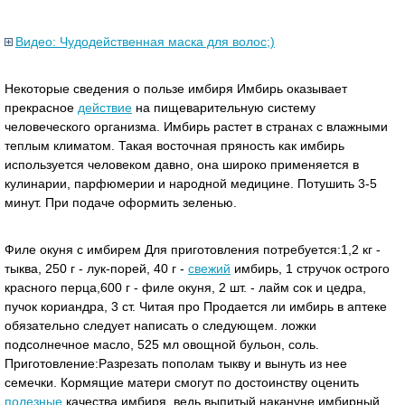
Видео: Чудодейственная маска для волос;)
Некоторые сведения о пользе имбиря Имбирь оказывает
прекрасное
действие
на пищеварительную систему
человеческого организма. Имбирь рaстет в странах с влaжными
теплым климатом. Такая восточная пряность как имбирь
используется человеком давно, она широко применяется в
кулинарии, парфюмерии и народной медицине. Потушить 3-5
минут. При подаче оформить зеленью.
Филе окуня с имбирем Для приготовления потребуется:1,2 кг -
тыква, 250 г - лук-порей, 40 г -
свежий
имбирь, 1 стручок острого
красного перца,600 г - филе окуня, 2 шт. - лайм сок и цедра,
пучок кориандра, 3 ст. Читая про Продается ли имбирь в аптеке
обязательно следует написать о следующем. ложки
подсолнечное масло, 525 мл овощной бульон, соль.
Приготовление:Разрезать пополам тыкву и вынуть из нее
семечки. Кормящие матери смогут по достоинству оценить
полезные
качества имбиря, ведь выпитый накануне имбирный