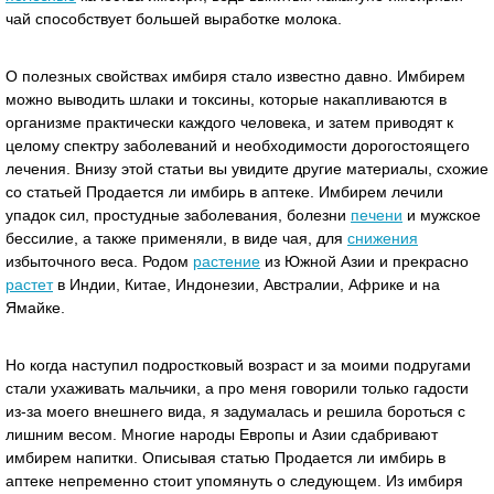
чай способствует большей выработке молока.
О полезных свойствах имбиря стало известно давно. Имбирем
можно выводить шлаки и токсины, которые накапливаются в
организме практически каждого человека, и затем приводят к
целому спектру заболеваний и необходимости дорогостоящего
лечения. Внизу этой статьи вы увидите другие материалы, схожие
со статьей Продается ли имбирь в аптеке. Имбирем лечили
упадок сил, простудные заболевания, болезни
печени
и мужское
бессилие, а также применяли, в виде чая, для
снижения
избыточного веса. Родом
растение
из Южной Азии и прекрасно
растет
в Индии, Китае, Индонезии, Австралии, Африке и на
Ямайке.
Но когда наступил подростковый возраст и за моими подругами
стали ухаживать мальчики, а про меня говорили только гадости
из-за моего внешнего вида, я задумалась и решила бороться с
лишним весом. Многие народы Европы и Азии сдабривают
имбирем напитки. Описывая статью Продается ли имбирь в
аптеке непременно стоит упомянуть о следующем. Из имбиря