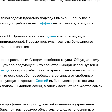
такой задачи идеально подходит имбирь. Если у вас в
мело употребляйте его,
эффект
не заставит ждать долго.
ение.11. Принимать напиток
лучше
всего перед едой
я пищеварение). Первые приступы тошноты большинство
ли после зачатия.
 его к различным блюдам, особенно к суши. Обсуждая тему
нуть про следующее. Это свойство имбиря используется и
блюда
из сырой рыбы. В наше время стало известно, что
, то есть способен освобождать организм от свободных
обствующих старению.
Свежий
имбирь мелко режется или
до половины 4айной ложки, в зависимости от коли4ества самой
тся профилактика простудных заболеваний и укрепление
бирь при температуре обязательно следует упомянуть о