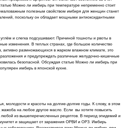
статью Можно ли имбирь при температуре непременно стоит
 немаловажным полезным свойством имбиря для женщин станет
палений, поскольку он обладает мощными антиоксидантными
глём и слегка подсушивают. Причиной тошноты и рвоты в
ые изменения. В теплых странах, где большое количество
в, активно размножающихся в жарком влажном климате, это
 разложения и предупреждать различные желудочно-кишечные
овилась безопасной. Обсуждая статью Можно ли имбирь при
популярен имбирь в японской кухне.
, молодости и красоты на долгие-долгие годы. К слову, в этом
о
жажоба на любое другое масло. Если вы хотите повысить
т любой из вышеперечисленных рецептов. В период эпидемий и
ммунитет и защищает от заражения ОРВИ и ОРЗ. Имбирь
тных заболеваниях. Рассматривая тему Можно ли имбирь при