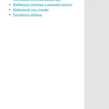
Имбирное печенье с корицей рецепт
Имбирный эль отзывы
Гринфилд имбирь