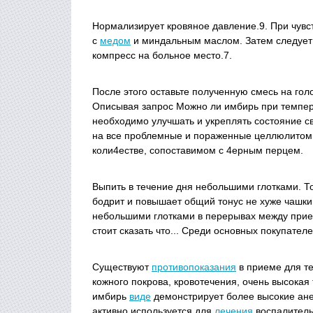
Нормализирует кровяное давление.9. При чувс
с
медом
и миндальным маслом.
Затем следует 
компресс на больное место.7.
После этого оставьте полученную смесь на гол
Описывая запрос Можно ли имбирь при темпе
необходимо улучшать и укреплять состояние с
на все проблемные и пораженные целлюлитом 
коли4естве, сопоставимом с 4ерным перцем.
Выпить в течение дня небольшими глотками.
бодрит и повышает общий тонус не хуже чашки 
небольшими глотками в перерывах между прие
стоит сказать что... Среди основных покупател
Существуют
противопоказания
в приеме для те
кожного покрова, кровотечения, очень высока
имбирь
виде
демонстрирует более высокие ане
активно используется для
лечения
воспалительн