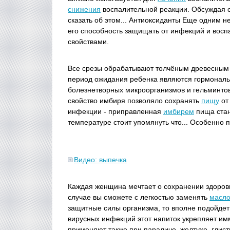
снижения
воспалительной реакции. Обсуждая 
сказать об этом... Антиоксиданты Еще одним
его способность защищать от инфекций и вос
свойствами.
Все срезы обрабатывают толчёным древесным у
период ожидания ребенка являются гормональн
болезнетворных микроорганизмов и гельминто
свойство имбиря позволяло сохранять
пищу
от
инфекции - приправленная
имбирем
пища стан
температуре стоит упомянуть что... Особенно 
Видео: выпечка
Каждая женщина мечтает о сохранении здоровья
случае вы сможете с легкостью заменять
масл
защитные силы организма, то вполне подойде
вирусных инфекций этот напиток укрепляет и
применяют также при параличе, желтухе, глис