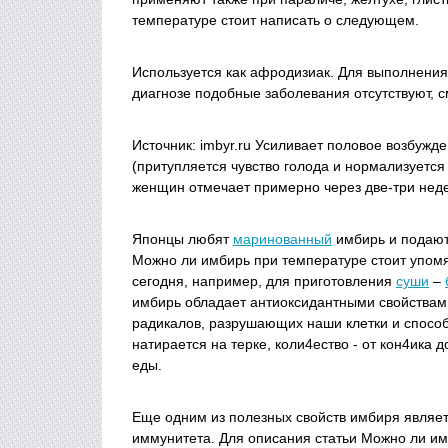
температуре стоит написать о следующем.
Используется как афродизиак. Для выполнения 
диагнозе подобные заболевания отсутствуют, с
Источник: imbyr.ru Усиливает половое возбужд
(притупляется чувство голода и нормализуетс
женщин отмечает примерно через две-три неде
Японцы любят
маринованный
имбирь и подают
Можно ли имбирь при температуре стоит упомя
сегодня, например, для приготовления
суши
–
имбирь обладает антиоксидантными свойствами
радикалов, разрушающих наши клетки и спос
натирается на терке, коли4ество - от кон4ика 
еды.
Еще одним из полезных свойств имбиря являе
иммунитета. Для описания статьи Можно ли им