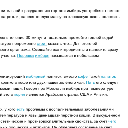
твительной к раздражению гортани имбирь употребляют вместе
нагреть и, нанеся теплую массу на хлопковую ткань, положить
ове в течение 30 минут и тщательно промойте теплой водой.
ратуре непременно
стоит
сказать что... Для этого ей
воего организма. Смешайте все ингредиенты и нанесите сразу
участки.
Порошок
имбиря
насыпается в небольшом
 Тонизирующий
имбирный
напиток, вместо
кофе
Такой
напиток
крепкого кофе или двух чашек зелёного чая.
Пить
его следует
мами пищи. Говоря про Можно ли имбирь при температуре
ей этого
корня
являются Арабские страны, США и Англия.
х, у кого
есть
проблемы с воспалительными заболеваниями
я температура и язвы двенадцатиперстной кишки. В высушенном
стетические и противовоспалительные свойства, за счет
чего
ых процессов и артритов. Он облегчает состояние за счет