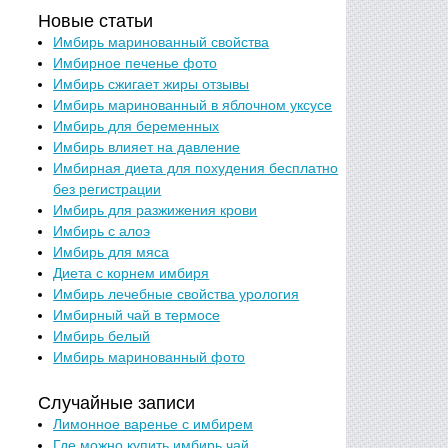
Новые статьи
Имбирь маринованный свойства
Имбирное печенье фото
Имбирь сжигает жиры отзывы
Имбирь маринованный в яблочном уксусе
Имбирь для беременных
Имбирь влияет на давление
Имбирная диета для похудения бесплатно
без регистрации
Имбирь для разжижения крови
Имбирь с алоэ
Имбирь для мяса
Диета с корнем имбиря
Имбирь лечебные свойства урология
Имбирный чай в термосе
Имбирь белый
Имбирь маринованный фото
Случайные записи
Лимонное варенье с имбирем
Где можно купить имбирь чай