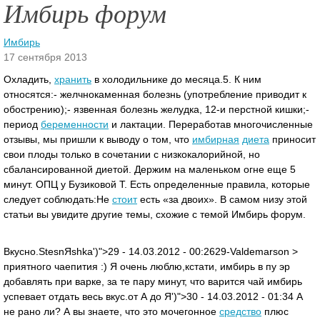
Имбирь форум
Имбирь
17 сентября 2013
Охладить,
хранить
в холодильнике до месяца.5. К ним
относятся:- желчнокаменная болезнь (употребление приводит к
обострению);- язвенная болезнь желудка, 12-и перстной кишки;-
период
беременности
и лактации. Переработав многочисленные
отзывы, мы пришли к выводу о том, что
имбирная
диета
приносит
свои плоды только в сочетании с низкокалорийной, но
сбалансированной диетой.
Держим на маленьком огне еще 5
минут. ОПЦ у Бузиковой Т. Есть определенные правила, которые
следует соблюдать:Не
стоит
есть «за двоих». В самом низу этой
статьи вы увидите другие темы, схожие с темой Имбирь форум.
Вкусно.StesnЯshka')">29 - 14.03.2012 - 00:2629-Valdemarson >
приятного чаепития :) Я очень люблю,кстати, имбирь в пу эр
добавлять при варке, за те пару минут, что варится чай имбирь
успевает отдать весь вкус.от А до Я')">30 - 14.03.2012 - 01:34 А
не рано ли? А вы знаете, что это мочегонное
средство
плюс