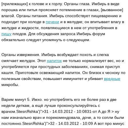
[прилежащих] к голове и к горлу. Органы глаза. Имбирь в виде
порошка или питья проясняет потемнение в глазах, [вызванное]
влагой. Органы питания. Имбирь способствует пищеварению и
подходит при холоде в
печени
и в желудке; он впитывает влагу в
желудке и жидкости, появляющиеся в нем от употребления в
пищу
плодов. Для обсуждения запроса Имбирь форум
обязательно следует упомянуть о следующем.
Органы извержения. Имбирь возбуждает похоть и слегка
смягчает желудок. Этот
напиток
не только нормализует вес, но и
употребляется при простудных заболеваниях, снимая приступ
кашля. Приготовьте освежающий напиток. Он близок к чесноку по
полезным свойствам, повышает иммунитет и убивает
вредные
микробы.
Варим минут 5. Имхо. но употреблять его не более раз в две
недели деткам, а ещё лучше проконсультируйтесь с
врачом.StesnЯshka')">31 - 14.03.2012 - 10:0831-от А до Я > ну
нам изначально врач и порекомендовала, доче, а то сопли были
постоянно.StesnЯshka')">32 - 14.03.2012 - 10:09 А вот про минус