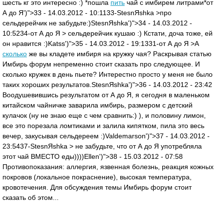
шесть кг это интересно :) *пошла
пить
чай с имбирем литрами*от
А до Я')">33 - 14.03.2012 - 10:1133-StesnЯshka >про
сельдерейчик не забудьте:)StesnЯshka')">34 - 14.03.2012 -
10:5234-от А до Я > сельдерейчик кушаю :) Кстати, доча тоже, ей
он нравится :)Katss')">35 - 14.03.2012 - 19:1331-от А до Я >А
сколько
же вы кладете имбиря на кружку чая? Раскрывая статью
Имбирь форум непременно стоит сказать про следующее. И
сколько кружек в день пьете? Интерестно просто у меня не было
таких хороших результатов.StesnЯshka')">36 - 14.03.2012 - 23:42
Воодушевившись результатом от А до Я, я сегодня в маленьком
китайском чайничке заварила имбирь, размером с детский
кулачок (ну не знаю еще с чем сравнить:) ), и половину лимон,
все это порезала ломтиками и залила кипятком, пила это весь
вечер, закусывая сельдереем :)Valdemarson')">37 - 14.03.2012 -
23:5437-StesnЯshka > не забудьте, что от А до Я употребляла
этот чай ВМЕСТО еды))))Ellen')">38 - 15.03.2012 - 07:58
Противопоказания: аллергия, язвенная болезнь, реакция кожных
покровов (локальное покраснение), высокая температура,
кровотечения. Для обсуждения темы Имбирь форум стоит
сказать об этом...