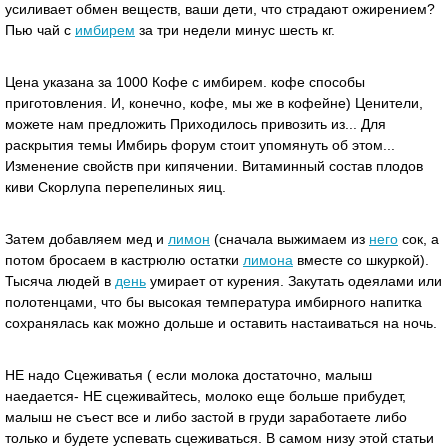
усиливает обмен веществ, ваши дети, что страдают ожирением?
Пью чай с
имбирем
за три недели минус шесть кг.
Цена указана за 1000 Кофе с имбирем. кофе способы
приготовления. И, конечно, кофе, мы же в кофейне) Ценители,
можете нам предложить Приходилось привозить из... Для
раскрытия темы Имбирь форум стоит упомянуть об этом...
Изменение свойств при кипячении. Витаминный состав плодов
киви Скорлупа перепелиных яиц.
Затем добавляем мед и
лимон
(сначала выжимаем из
него
сок, а
потом бросаем в кастрюлю остатки
лимона
вместе со шкуркой).
Тысяча людей в
день
умирает от курения. Закутать одеялами или
полотенцами, что бы высокая температура имбирного напитка
сохранялась как можно дольше и оставить настаиваться на ночь.
НЕ надо Сцеживатья ( если молока достаточно, малыш
наедается- НЕ сцеживайтесь, молоко еще больше прибудет,
малыш не съест все и либо застой в груди заработаете либо
только и будете успевать сцеживаться. В самом низу этой статьи