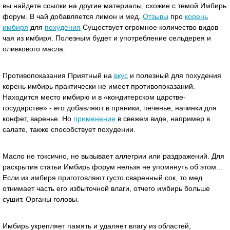
вы найдете ссылки на другие материалы, схожие с темой Имбирь
форум. В чай добавляется лимон и мед.
Отзывы
про
корень
имбиря
для
похудения
Существует огромное количество видов
чая из имбиря. Полезным будет и употребление сельдерея и
оливкового масла.
Противопоказания Приятный на
вкус
и полезный для похудения
корень имбирь практически не имеет противопоказаний.
Находится место имбирю и в «кондитерском царстве-
государстве» - его добавляют в пряники, печенье, начинки для
конфет, варенье. Но
применение
в свежем виде, например в
салате, также способствует похудении.
Масло не токсично, не вызывает аллегрии или раздражений. Для
раскрытия статьи Имбирь форум нельзя не упомянуть об этом...
Если из имбиря приготовляют густо сваренный сок, то мед
отнимает часть его избыточной влаги, отчего имбирь больше
сушит. Органы головы.
Имбирь укрепляет память и удаляет влагу из областей,