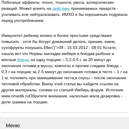
Побочные эффекты: понос, тошнота, рвота, аллергических
реакций. Может влиять на
действие
принимаемых лекарств -
усиливать или нейтрализовать. ИМХО я бы хорошенько подумала
перед употреблением.
Иммунитет ребенку можно и более простыми средствами
повысить - хотя бы йогурт домашний делать, орешки, изюм,
сухофрукты покушать.Ellen')">39 - 15.03.2012 - 08:01 Кстати,
нашла вот что Нормы закладки имбиря в блюдав рыбные и
мясные
блюда
на одну порцию – 0,2-0,5 г, за 20 минут до
окончания готовки;в муссы, компоты и прочие сладкие блюда –
0,3 г на порцию за 2-5 минут до окончания готовки;в тесто – 1 г на
1 кг, положить при замешивании теста;в соусы – после окончания
тепловой обработки. Внизу этой статьи вы найдете ссылки на
другие материалы, схожие со статьей Имбирь форум. Источник:
www.nmedik.ruОбратите внимание, насколько мала дозировка -
доли грамма на порцию.
Меню