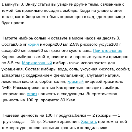
1 минуты.3. Внизу статьи вы увидите другие темы, связанные с
темой Как правильно посадить имбирь. Когда на улице станет
тепло, контейнер может быть перемещен в сад, где корневище
будет расти.
Натрите имбирь солью и оставьте в миске часов на десять.3.
Состав:0,5 кг
корня
имбиря200 мл 2,5% рисового уксуса100 г
сахара30 мл водки60 мл красного сухого вина
Приготовление
Корень имбиря вымойте, очистите и нарежьте кусками примерно
по 3-5 см.
Маринованный
имбирь также используется для
украшения. Состав: имбирь, вода, соль, уксусная кислота, сорбит,
аспартам (с содержанием фенилаланина), глутамат натрия,
лимонная кислота, сорбат калия,
красный
пищевой краситель
№40. Рассматривая статью Как правильно посадить имбирь
непременно
стоит
написать о следующем. Энергетическая
ценность на 100 гр. продукта: 80 Ккал.
Пищевая ценность на 100 г продукта:белки — 2 гр,жиры — 1
гр,углеводы — 18 гр. Условия хранения:
Хранить
при комнатной
температуре, после вскрытия хранить в холодильнике.