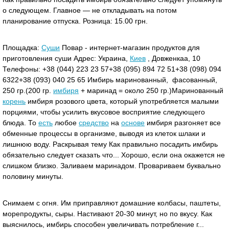
о следующем. Главное — не откладывать на потом
планирование отпуска. Розница: 15.00 грн.
Площадка:
Суши
Повар - интернет-магазин продуктов для
приготовления суши Адрес: Украина,
Киев
, Довженкаа, 10
Телефоны: +38 (044) 223 23 57+38 (095) 894 72 51+38 (098) 094
6322+38 (093) 040 25 65 Имбирь маринованный, фасованный,
250 гр.(200 гр.
имбиря
+ маринад = около 250 гр.)Маринованный
корень
имбиря розового цвета, который употребляется малыми
порциями, чтобы усилить вкусовое восприятие следующего
блюда. То
есть
любое
средство
на
основе
имбиря разгоняет все
обменные процессы в организме, выводя из клеток шлаки и
лишнюю воду. Раскрывая тему Как правильно посадить имбирь
обязательно следует сказать что... Хорошо, если она окажется не
слишком близко. Заливаем маринадом. Провариваем буквально
половину минуты.
Снимаем с огня. Им приправляют домашние колбасы, паштеты,
морепродукты, сыры. Настивают 20-30 минут, но по вкусу. Как
выяснилось, имбирь способен увеличивать потребление г...