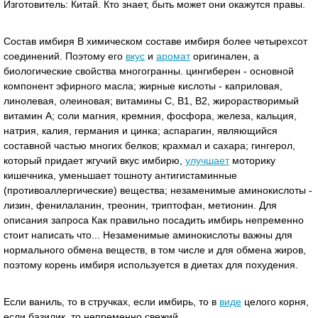
Изготовитель: Китай. Кто знает, быть может они окажутся правы.
Состав имбиря В химическом составе имбиря более четырехсот
соединений. Поэтому его
вкус
и
аромат
оригинален, а
биологические свойства многогранны. цингиберен - основной
компонент эфирного масла; жирные кислоты - каприловая,
линолевая, олеиновая; витамины С, В1, В2, жирорастворимый
витамин А; соли магния, кремния, фосфора, железа, кальция,
натрия, калия, германия и цинка; аспарагин, являющийся
составной частью многих белков; крахмал и сахара; гингерол,
который придает жгучий вкус имбирю,
улучшает
моторику
кишечника, уменьшает тошноту антигистаминные
(противоаллергические) вещества; незаменимые аминокислоты -
лизин, фенилаланин, треонин, триптофан, метионин. Для
описания запроса Как правильно посадить имбирь непременно
стоит написать что... Незаменимые аминокислоты важны для
нормального обмена веществ, в том числе и для обмена жиров,
поэтому корень имбиря используется в диетах для похудения.
Если ваниль, то в стручках, если имбирь, то в
виде
целого корня,
если базилик, то непременно свежий.