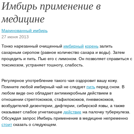
Имбирь применение в
медицине
Маринованный имбирь
27 июня 2013
Тонко нарезанный очищенный
имбирный
корень
залить
сахарным сиропом (равное количество сахара и воды). Затем
процедить и пить. Пью его с лимоном. Он позволяет справиться с
токсикозом, устраняет тошноту, слабость.
Регулярное употребление такого чая оздоровит вашу кожу.
Помните любой имбирный чай не следует
пить
перед сном. В
любом виде оно обладает антимикробным действием в
отношении стрептококков, стафилококков, пневмококков,
возбудителей дизентерии, дифтерии, сибирской язвы, а также
оказывает слабое угнетающее
действие
на палочку туберкулеза.
Обсуждая запрос Имбирь применение в медицине непременно
стоит
сказать о следующем.