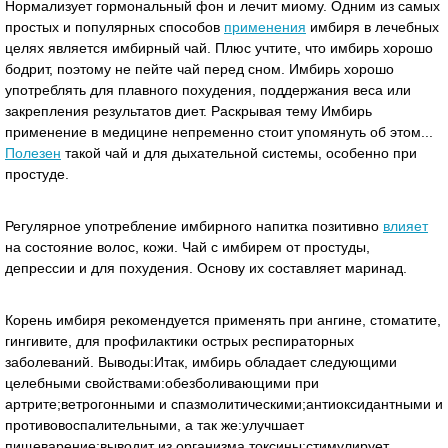
Нормализует гормональный фон и лечит миому. Одним из самых
простых и популярных способов
применения
имбиря в лечебных
целях является имбирный чай. Плюс учтите, что имбирь хорошо
бодрит, поэтому не пейте чай перед сном. Имбирь хорошо
употреблять для плавного похудения, поддержания веса или
закрепления результатов диет. Раскрывая тему Имбирь
применение в медицине непременно стоит упомянуть об этом...
Полезен
такой чай и для дыхательной системы, особенно при
простуде.
Регулярное употребление имбирного напитка позитивно
влияет
на состояние волос, кожи. Чай с имбирем от простуды,
депрессии и для похудения. Основу их составляет маринад.
Корень имбиря рекомендуется применять при ангине, стоматите,
гингивите, для профилактики острых респираторных
заболеваний. Выводы:Итак, имбирь обладает следующими
целебными свойствами:обезболивающими при
артрите;ветрогонными и спазмолитическими;антиоксидантными и
противовоспалительными, а так же:улучшает
пищеварение;выводит из организма токсины;стимулирует