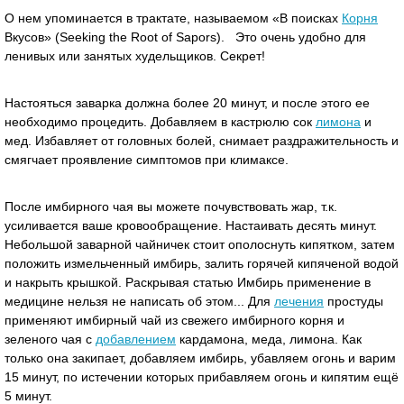
О нем упоминается в трактате, называемом «В поисках
Корня
Вкусов» (Seeking the Root of Sapors). Это очень удобно для
ленивых или занятых худельщиков. Секрет!
Настояться заварка должна более 20 минут, и после этого ее
необходимо процедить. Добавляем в кастрюлю сок
лимона
и
мед. Избавляет от головных болей, снимает раздражительность и
смягчает проявление симптомов при климаксе.
После имбирного чая вы можете почувствовать жар, т.к.
усиливается ваше кровообращение. Настаивать десять минут.
Небольшой заварной чайничек стоит ополоснуть кипятком, затем
положить измельченный имбирь, залить горячей кипяченой водой
и накрыть крышкой. Раскрывая статью Имбирь применение в
медицине нельзя не написать об этом... Для
лечения
простуды
применяют имбирный чай из свежего имбирного корня и
зеленого чая с
добавлением
кардамона, меда, лимона. Как
только она закипает, добавляем имбирь, убавляем огонь и варим
15 минут, по истечении которых прибавляем огонь и кипятим ещё
5 минут.