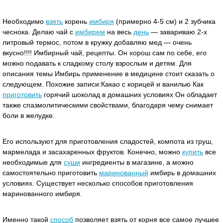
Необходимо
взять
корень
имбиря
(примерно 4-5 см) и 2 зубчика
чеснока. Делаю чай с
имбирем
на весь
день
— завариваю 2-х
литровый термос, потом в кружку добавляю мед — очень
вкусно!!!! Имбирный чай, рецепты. Он хорош сам по себе, его
можно подавать к сладкому столу взрослым и детям. Для
описания темы Имбирь применение в медицине стоит сказать о
следующем. Похожие записи:Какао с корицей и ванилью Как
приготовить
горячий шоколад в домашних условиях Он обладает
также спазмолитическими свойствами, благодаря чему снимает
боли в желудке.
Его используют для приготовления сладостей, компота из груш,
мармелада и засахаренных фруктов. Конечно, можно
купить
все
необходимые для
суши
ингредиенты в магазине, а можно
самостоятельно приготовить
маринованный
имбирь в домашних
условиях. Существует несколько способов приготовления
маринованного имбиря.
Именно такой
способ
позволяет взять от корня все самое лучшее