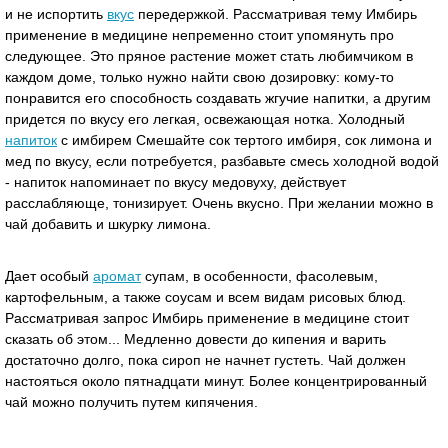
и не испортить
вкус
передержкой. Рассматривая тему Имбирь
применение в медицине непременно стоит упомянуть про
следующее. Это пряное растение может стать любимчиком в
каждом доме, только нужно найти свою дозировку: кому-то
понравится его способность создавать жгучие напитки, а другим
придется по вкусу его легкая, освежающая нотка. Холодный
напиток
с имбирем Смешайте сок тертого имбиря, сок лимона и
мед по вкусу, если потребуется, разбавьте смесь холодной водой
- напиток напоминает по вкусу медовуху, действует
расслабляюще, тонизирует. Очень вкусно. При желании можно в
чай добавить и шкурку лимона.
Дает особый
аромат
супам, в особенности, фасолевым,
картофельным, а также соусам и всем видам рисовых блюд.
Рассматривая запрос Имбирь применение в медицине стоит
сказать об этом... Медленно довести до кипения и варить
достаточно долго, пока сироп не начнет густеть. Чай должен
настояться около пятнадцати минут. Более концентрированный
чай можно получить путем кипячения.