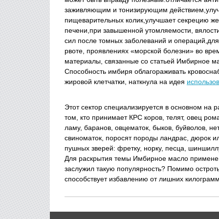
заживляющим и тонизирующим действием,улуч
пищеварительных колик,улучшает секрецию же
печени,при завышенной утомляемости, вялости
сил после томных заболеваний и операций,для
рвоте, проявлениях «морской болезни» во вре
материалы, связанные со статьей Имбирное м
Способность имбиря облагораживать кровосна
жировой клетчатки, наткнула на идея
использов
Этот сектор специализируется в основном на р
том, кто принимает КРС коров, телят, овец ром
ламу, баранов, овцематок, быков, буйволов, нет
свиноматок, поросят породы ландрас, дюрок ил
пушных зверей: фретку, норку, песца, шинши
Для раскрытия темы Имбирное масло примен
заслужил такую популярность? Помимо острот
способствует избавлению от лишних килограмм