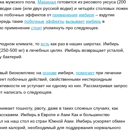
ка мужского пола.
Маринад
готовится из рисового уксуса (200
водки саке (или двух русской водки) и четырёх столовых ложек
дких побочных эффектов от
применения
имбиря
– вздутие
чередь такие
побочные
эффекты
вызывает
имбирь
в
сло применение
стоит
упомянуть про следующее.
олодном климате, то
есть
как раз в наших широтах. Имбирь
(250-500 мг) в лечебных целях. Имбирь возвращает усталой,
у бактерий.
овый биокомплекс на
основе
имбиря,
помогает
при лечении
меет побочных действий, свойственными нестероидным
тивности не уступает ни одному из них. Рассматривая запрос
т написать о следующем.
мает тошноту, рвоту, даже в таких сложных случаях, как
асскажем. Имбирь в Европе и Азии Как и большинство
л на наш стол из стран Южной Азии. Имбирь ускоряет обмен
ания калорий, необходимый для поддержания нормального