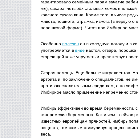
гарантировало семейным парам зачатие ребен
мл), сахара, четырёх столовых ложек японской 
красного сухого вина. Кроме того, в числе ре
живота, тошнота, отрыжка, изжога (в первую о
порошковой форме). Читая про Имбирное ма
Особенно
полезен
он в холодную погоду и в х
употребляется в
виде
настоя, отвара, порошка 
стареющей коже упругость и препятствует рост
Скорая помощь. Еще больше ингредиентов. Н
артрита и, по заключению специалистов, не и
противовоспалительным средствам, а по эффек
Имбирное масло применение непременно стои
Имбирь эффективен во время беременности, сни
гиперемезис беременных. Как и чем - сейчас р
известных европейцам пряностей, имбирь попа
веществ, тем самым стимулируя процесс сжиг
веса.