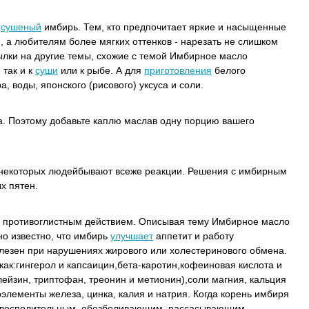
м
сушеный
имбирь. Тем, кто предпочитает яркие и насыщенные
, а любителям более мягких оттенков - нарезать не слишком
ылки на другие темы, схожие с темой Имбирное масло
 так и к
суши
или к рыбе. А для
приготовления
белого
, воды, японского (рисового) уксуса и соли.
. Поэтому добавьте каплю маслав одну порцию вашего
У некоторых людейбывают всеже реакции. Решения с имбирным
х пятен.
м противоглистным действием. Описывая тему Имбирное масло
о известно, что имбирь
улучшает
аппетит и работу
лезен при нарушениях жирового или холестеринового обмена.
 как:гингерол и капсаицин,бета-каротин,кофеиновая кислота и
ейзин, триптофан, треонин и метионин),соли магния, кальция
элементы железа, цинка, калия и натрия. Когда корень имбиря
тивосполительным, обезболивающим, рассасывающим,