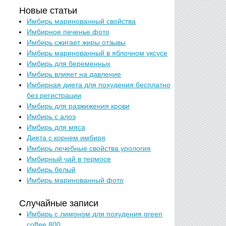
Новые статьи
Имбирь маринованный свойства
Имбирное печенье фото
Имбирь сжигает жиры отзывы
Имбирь маринованный в яблочном уксусе
Имбирь для беременных
Имбирь влияет на давление
Имбирная диета для похудения бесплатно
без регистрации
Имбирь для разжижения крови
Имбирь с алоэ
Имбирь для мяса
Диета с корнем имбиря
Имбирь лечебные свойства урология
Имбирный чай в термосе
Имбирь белый
Имбирь маринованный фото
Случайные записи
Имбирь с лимоном для похудения green
coffee 800