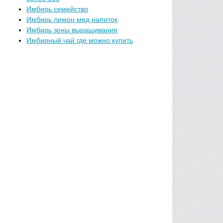
Имбирь семейство
Имбирь лимон мед напиток
Имбирь зоны выращивания
Имбирный чай где можно купить