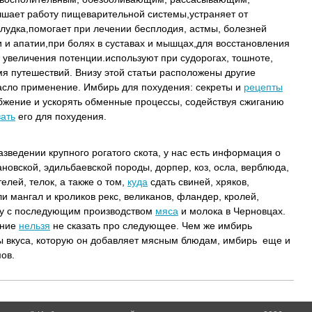
шает работу пищеварительной системы,устраняет от
лудка,помогает при лечении бесплодия, астмы, болезней
 и апатии,при болях в суставах и мышцах,для восстановления
 увеличения потенции.используют при судорогах, тошноте,
мя путешествий. Внизу этой статьи расположены другие
асло применение. Имбирь для похудения: секреты и
рецепты
бжение и ускорять обменные процессы, содействуя сжиганию
ать
его для похудения.
азведении крупного рогатого скота, у нас есть информация о
ановской, эдильбаевской породы, дорпер, коз, осла, верблюда,
елей, телок, а также о том,
куда
сдать свиней, хряков,
и мангал и кроликов рекс, великанов, фландер, кролей,
ллу с последующим производством
мяса
и молока в Черновцах.
ение
нельзя
не сказать про следующее. Чем же имбирь
ы вкуса, которую он добавляет мясным блюдам, имбирь еще и
ов.