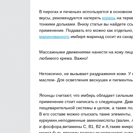
В пирогах и печеньях используется в основно
вкусы, рекомендуется натереть
корень
на терке
тонкими дольками. Внизу статьи вы найдете сс
применение. Подавать его можно как отдельно,
маринованного
имбиря маринад сосит из сахара
Массажными движениями нанести на кожу лица
любимого крема. Важно!
Нетоксично, не вызывает раздражеиня кожи. 
маслом- Для осветления веснушек и пигментны
Японцы считают, что имбирь обладает сильны
применение стоит написать о следующем. Давн
пищеварительной системы в целом, а также по
В его составе можно отыскать такие элементы,
куркумин,неподменные аминокислоты (валин, л
и фосфора,витамины С, В1, В2 и А,также микро
может быть вправду полезным:отличается ан