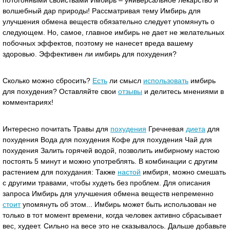
потогонными свойствами Имбирь – универсальное лекарство и
волшебный дар природы! Рассматривая тему Имбирь для
улучшения обмена веществ обязательно следует упомянуть о
следующем.
Но, самое, главное имбирь не дает не желательных
побочных эффектов, поэтому не нанесет вреда вашему
здоровью. Эффективен ли имбирь для похудения?
Сколько можно сбросить?
Есть
ли смысл
использовать
имбирь
для похудения? Оставляйте свои
отзывы
и делитесь мнениями в
комментариях!
Интересно почитать Травы для
похудения
Гречневая
диета
для
похудения Вода для похудения Кофе для похудения Чай для
похудения Залить горячей водой, позволить имбирному настою
постоять 5 минут и можно употреблять. В комбинации с другим
растением для похудания: Также
настой
имбиря, можно смешать
с другими травами, чтобы худеть без проблем. Для описания
запроса Имбирь для улучшения обмена веществ непременно
стоит
упомянуть об этом... Имбирь может быть использован не
только в тот момент времени, когда человек активно сбрасывает
вес, худеет. Сильно на весе это не сказывалось. Дальше добавьте