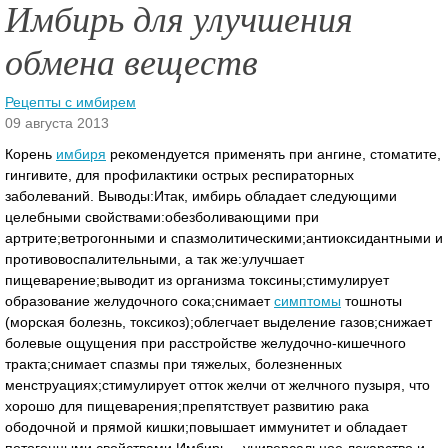
Имбирь для улучшения
обмена веществ
Рецепты с имбирем
09 августа 2013
Корень
имбиря
рекомендуется применять при ангине, стоматите,
гингивите, для профилактики острых респираторных
заболеваний. Выводы:Итак, имбирь обладает следующими
целебными свойствами:обезболивающими при
артрите;ветрогонными и спазмолитическими;антиоксидантными и
противовоспалительными, а так же:улучшает
пищеварение;выводит из организма токсины;стимулирует
образование желудочного сока;снимает
симптомы
тошноты
(морская болезнь, токсикоз);облегчает выделение газов;снижает
болевые ощущения при расстройстве желудочно-кишечного
тракта;снимает спазмы при тяжелых, болезненных
менструациях;стимулирует отток желчи от желчного пузыря, что
хорошо для пищеварения;препятствует развитию рака
ободочной и прямой кишки;повышает иммунитет и обладает