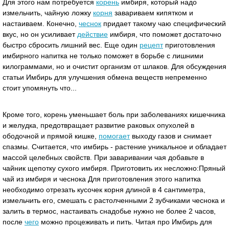
Для этого нам потребуется
корень
имбиря, который надо
измельчить, чайную ложку
корня
завариваем кипятком и
настаиваем. Конечно,
чеснок
придает такому чаю специфический
вкус, но он усиливает
действие
имбиря, что поможет достаточно
быстро сбросить лишний вес. Еще один
рецепт
приготовления
имбирного напитка не только поможет в борьбе с лишними
килограммами, но и очистит организм от шлаков. Для обсуждения
статьи Имбирь для улучшения обмена веществ непременно
стоит упомянуть что...
Кроме того, корень уменьшает боль при заболеваниях кишечника
и желудка, предотвращает развитие раковых опухолей в
ободочной и прямой кишке,
помогает
выходу газов и снимает
спазмы. Считается, что имбирь - растение уникальное и обладает
массой целебных свойств. При заваривании чая добавьте в
чайник щепотку сухого имбиря. Приготовить их несложно:Пряный
чай из имбиря и чеснока Для приготовления этого напитка
необходимо отрезать кусочек корня длиной в 4 сантиметра,
измельчить его, смешать с растолченными 2 зубчиками чеснока и
залить в термос, настаивать снадобье нужно не более 2 часов,
после
чего
можно процеживать и пить. Читая про Имбирь для