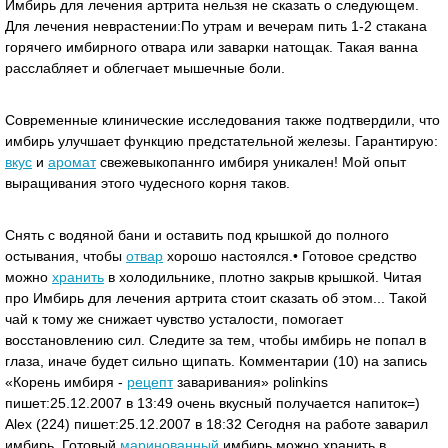
Имбирь для лечения артрита нельзя не сказать о следующем.
Для лечения неврастении:По утрам и вечерам пить 1-2 стакана
горячего имбирного отвара или заварки натощак. Такая ванна
расслабляет и облегчает мышечные боли.
Современные клинические исследования также подтвердили, что
имбирь улучшает функцию предстательной железы. Гарантирую:
вкус
и
аромат
свежевыкопаннго имбиря уникален! Мой опыт
выращивания этого чудесного корня таков.
Снять с водяной бани и оставить под крышкой до полного
остывания, чтобы
отвар
хорошо настоялся.• Готовое средство
можно
хранить
в холодильнике, плотно закрыв крышкой. Читая
про Имбирь для лечения артрита стоит сказать об этом... Такой
чай к тому же снижает чувство усталости, помогает
восстановлению сил. Следите за тем, чтобы имбирь не попал в
глаза, иначе будет сильно щипать. Комментарии (10) на запись
«Корень имбиря -
рецепт
заваривания» polinkins
пишет:25.12.2007 в 13:49 очень вкусный получается напиток=)
Alex (224) пишет:25.12.2007 в 18:32 Сегодня на работе заварил
имбирь. Готовый
маринованный
имбирь можно хранить в