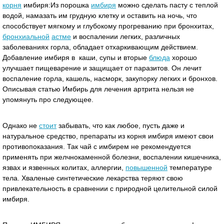
корня
имбиря:Из порошка
имбиря
можно сделать пасту с теплой
водой, намазать им грудную клетку и оставить на ночь, что
способствует мягкому и глубокому прогреванию при бронхитах,
бронхиальной
астме
и воспалении легких, различных
заболеваниях горла, обладает отхаркивающим действием.
Добавление имбиря в каши, супы и вторые
блюда
хорошо
улучшает пищеварение и защищает от паразитов. Он лечит
воспаление горла, кашель, насморк, закупорку легких и бронхов.
Описывая статью Имбирь для лечения артрита нельзя не
упомянуть про следующее.
Однако не
стоит
забывать, что как любое, пусть даже и
натуральное средство, препараты из корня имбиря имеют свои
противопоказания. Так чай с имбирем не рекомендуется
применять при желчнокаменной болезни, воспалении кишечника,
язвах и язвенных колитах, аллергии,
повышенной
температуре
тела. Хваленые синтетические лекарства теряют свою
привлекательность в сравнении с природной целительной силой
имбиря.