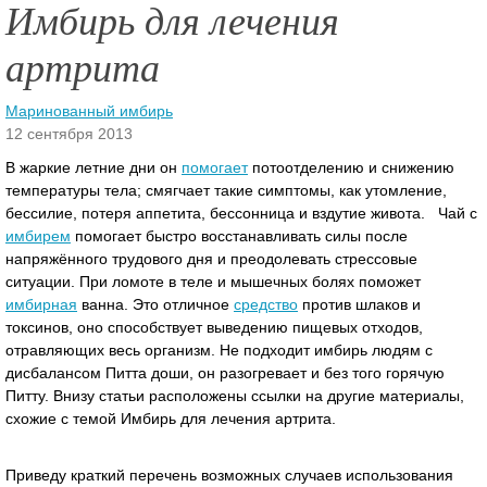
Имбирь для лечения
артрита
Маринованный имбирь
12 сентября 2013
В жаркие летние дни он
помогает
потоотделению и снижению
температуры тела; смягчает такие симптомы, как утомление,
бессилие, потеря аппетита, бессонница и вздутие живота. Чай с
имбирем
помогает быстро восстанавливать силы после
напряжённого трудового дня и преодолевать стрессовые
ситуации.
При ломоте в теле и мышечных болях поможет
имбирная
ванна. Это отличное
средство
против шлаков и
токсинов, оно способствует выведению пищевых отходов,
отравляющих весь организм. Не подходит имбирь людям с
дисбалансом Питта доши, он разогревает и без того горячую
Питту. Внизу статьи расположены ссылки на другие материалы,
схожие с темой Имбирь для лечения артрита.
Приведу краткий перечень возможных случаев использования