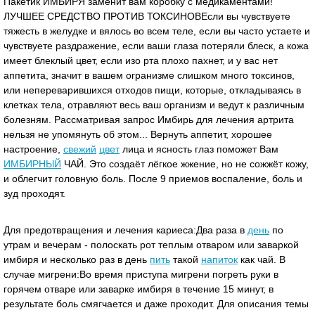
Пакетик ИМБИРЯ заменит вам коробку с медикаментами!
ЛУЧШЕЕ СРЕДСТВО ПРОТИВ ТОКСИНОВЕсли вы чувствуете
тяжесть в желудке и вялось во всем теле, если вы часто устаете и
чувствуете раздражение, если ваши глаза потеряли блеск, а кожа
имеет блеклый цвет, если изо рта плохо пахнет, и у вас нет
аппетита, значит в вашем огранизме слишком много токсинов,
или непереварившихся отходов пищи, которые, откладываясь в
клетках тела, отравляют весь ваш организм и ведут к различным
болезням. Рассматривая запрос Имбирь для лечения артрита
нельзя не упомянуть об этом... Вернуть аппетит, хорошее
настроение,
свежий
цвет
лица и ясность глаз поможет Вам
ИМБИРНЫЙ
ЧАЙ. Это создаёт лёгкое жжение, но не сожжёт кожу,
и облегчит головную боль. После 9 приемов воспаление, боль и
зуд проходят.
Для предотвращения и лечения кариеса:Два раза в
день
по
утрам и вечерам - полоскать рот теплым отваром или заваркой
имбиря и несколько раз в день
пить
такой
напиток
как чай. В
случае мигрени:Во время приступа мигрени погреть руки в
горячем отваре или заварке имбиря в течение 15 минут, в
результате боль смягчается и даже проходит. Для описания темы