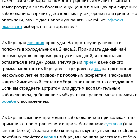
Также такой чай хорошо помогает укрепить иммунитет, снизить
температуру и снять болевые ощущения в мышцах при вирусных
заболеваниях верхних дыхательных путей, бронхите и гриппе. Но
опять таки, это не дае напрямую понять - какой же
эффект
оказывает
имбирь на наш организм?
Имбирь для
лечения
простуды. Натереть курицу смесью и
положить в холодильник на 2 часа.2. Принимать данный чай
рекомендуется во время разгрузочных дней, и желательно
оставаться в эти дни дома. Регулярный
прием
даже одного
грамма молотого имбиря два — три раза в
день
на протяжении
нескольких лет не приводит к побочным эффектам. Раскрывая
запрос Химический состав имбирь стоит написать о следующем.
Если вы страдаете артритом или другим воспалительным
заболеванием, добавление имбиря в ваш рацион может помочь в
борьбе
с воспалением.
Имбирь незаменим при кожных заболеваниях и при коликах, его
применяют при отравлениях и при заболеваниях
суставов
(для
снятия болей). А зачем тебе кг покупать купи чуть меньше. Зная о
лечебных свойствах
корня
имбиря, мы решили рассказать тебе о