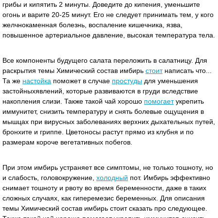
грибы и кипятить 2 минуты. Доведите до кипения, уменьшите
огонь и варите 20-25 минут. Его не следует принимать тем, у кого
желчнокаменная болезнь, воспаление кишечника, язва,
повышенное артериальное давление, высокая температура тела.
Все компоненты будущего салата переложить в салатницу. Для
раскрытия темы Химический состав имбирь
стоит
написать что...
Та же
настойка
поможет в случае
простуды
для уменьшения
застойныхявлений, которые развиваются в груди вследствие
накопления слизи. Также такой чай хорошо
помогает
укрепить
иммунитет, снизить температуру и снять болевые ощущения в
мышцах при вирусных заболеваниях верхних дыхательных путей,
бронхите и гриппе. Цветоносы растут прямо из клубня и по
размерам короче вегетативных побегов.
При этом имбирь устраняет все симптомы, не только тошноту, но
и слабость, головокружение,
холодный
пот. Имбирь эффективно
снимает тошноту и рвоту во время беременности, даже в таких
сложных случаях, как гиперемезис беременных. Для описания
темы Химический состав имбирь стоит сказать про следующее.