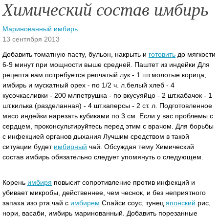
Химический состав имбирь
Маринованный имбирь
13 сентября 2013
Добавить томатную пасту, бульон, накрыть и
готовить
до мягкости
6-9 минут при мощности выше средней. Паштет из индейки Для
рецепта вам потребуется:репчатый лук - 1 шт.молотые корица,
имбирь и мускатный орех - по 1/2 ч. л.белый хлеб - 4
кусочкасливки - 200 млпетрушка - по вкусуяйцо - 2 шт.кабачок - 1
шт.килька (разделанная) - 4 шт.каперсы - 2 ст.
л. Подготовленное
мясо индейки нарезать кубиками по 3 см. Если у вас проблемы с
сердцем, проконсультируйтесь перед этим с врачом. Для борьбы
с инфекцией органов дыхания Лучшим средством в такой
ситуации будет
имбирный
чай. Обсуждая тему Химический
состав имбирь обязательно следует упомянуть о следующем.
Корень
имбиря
повысит сопротивление против инфекций и
убивает микробы, действеннее, чем чеснок, и без неприятного
запаха изо рта.чай с
имбирем
Спайси соус, тунец
японский
рис,
нори, васаби, имбирь маринованный. Добавить порезанные