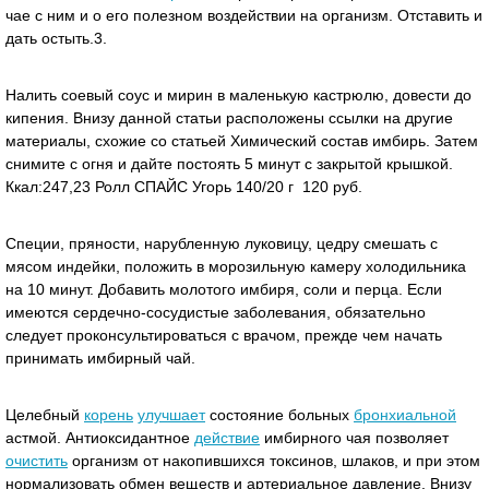
чае с ним и о его полезном воздействии на организм. Отставить и
дать остыть.3.
Налить соевый соус и мирин в маленькую кастрюлю, довести до
кипения. Внизу данной статьи расположены ссылки на другие
материалы, схожие со статьей Химический состав имбирь. Затем
снимите с огня и дайте постоять 5 минут с закрытой крышкой.
Ккал:247,23 Ролл СПАЙС Угорь 140/20 г 120 руб.
Специи, пряности, нарубленную луковицу, цедру смешать с
мясом индейки, положить в морозильную камеру холодильника
на 10 минут. Добавить молотого имбиря, соли и перца. Если
имеются сердечно-сосудистые заболевания, обязательно
следует проконсультироваться с врачом, прежде чем начать
принимать имбирный чай.
Целебный
корень
улучшает
состояние больных
бронхиальной
астмой. Антиоксидантное
действие
имбирного чая позволяет
очистить
организм от накопившихся токсинов, шлаков, и при этом
нормализовать обмен веществ и артериальное давление. Внизу