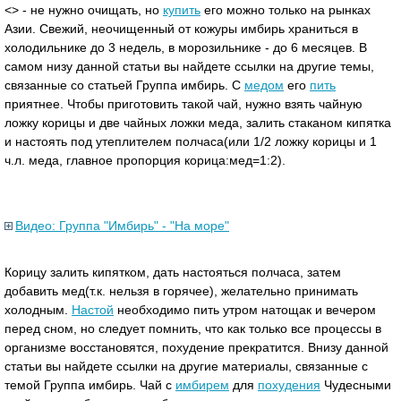
<> - не нужно очищать, но
купить
его можно только на рынках
Азии. Свежий, неочищенный от кожуры имбирь храниться в
холодильнике до 3 недель, в морозильнике - до 6 месяцев. В
самом низу данной статьи вы найдете ссылки на другие темы,
связанные со статьей Группа имбирь. С
медом
его
пить
приятнее. Чтобы приготовить такой чай, нужно взять чайную
ложку корицы и две чайных ложки меда, залить стаканом кипятка
и настоять под утеплителем полчаса(или 1/2 ложку корицы и 1
ч.л. меда, главное пропорция корица:мед=1:2).
Видео: Группа "Имбирь" - "На море"
Корицу залить кипятком, дать настояться полчаса, затем
добавить мед(т.к. нельзя в горячее), желательно принимать
холодным.
Настой
необходимо пить утром натощак и вечером
перед сном, но следует помнить, что как только все процессы в
организме восстановятся, похудение прекратится. Внизу данной
статьи вы найдете ссылки на другие материалы, связанные с
темой Группа имбирь. Чай с
имбирем
для
похудения
Чудесными