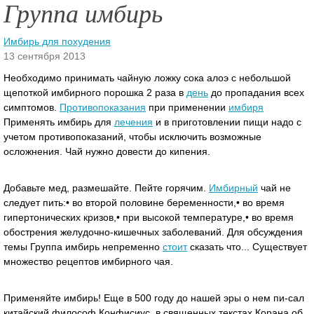
Группа имбирь
Имбирь для похудения
13 сентября 2013
Необходимо принимать чайную ложку сока алоэ с небольшой
щепоткой имбирного порошка 2 раза в
день
до пропадания всех
симптомов.
Противопоказания
при применении
имбиря
Применять имбирь для
лечения
и в приготовлении пищи надо с
учетом противопоказаний, чтобы исключить возможные
осложнения.
Чай нужно довести до кипения.
Добавьте мед, размешайте. Пейте горячим.
Имбирный
чай не
следует пить:• во второй половине беременности,• во время
гипертонических кризов,• при высокой температуре,• во время
обострения желудочно-кишечных заболеваний. Для обсуждения
темы Группа имбирь непременно
стоит
сказать что... Существует
множество рецептов имбирного чая.
Применяйте имбирь! Еще в 500 году до нашей эры о нем пи-сал
китайский философ Конфисиус, в священных текстах Корана об