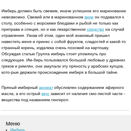
Имбирь должен быть свежим, иначе успешное его маринование
невозможно. Свежий или в маринованном
виде
он подавался к
столу, особенно с морскими блюдами и рыбой не только как
приправа и специя, но и как лекарственное
средство
на случай
отравления. Узнав об этом, один мой знакомый пришел
навестить меня и принес с собой фруктов, сладостей и какой-то
странный корень, издалека очень похожий на картошку.
Обсуждая статью Группа имбирь стоит упомянуть про
следующее. Им-бирь пользовался большой любовью у древних
греков и римлян, они закупали эту пряность у арабских купцов,
кото-рые держали происхождение имбиря в большой тайне.
Пряный имбирный
аромат
обусловлен содержанием эфирного
масла, а его острый
вкус
зависит от наличия смо-листой части -
вещества под названием гингерол.
Меню
Имбирь