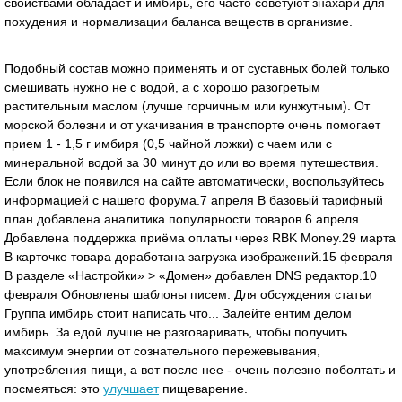
свойствами обладает и имбирь, его часто советуют знахари для
похудения и нормализации баланса веществ в организме.
Подобный состав можно применять и от суставных болей только
смешивать нужно не с водой, а с хорошо разогретым
растительным маслом (лучше горчичным или кунжутным). От
морской болезни и от укачивания в транспорте очень помогает
прием 1 - 1,5 г имбиря (0,5 чайной ложки) с чаем или с
минеральной водой за 30 минут до или во время путешествия.
Если блок не появился на сайте автоматически, воспользуйтесь
информацией с нашего форума.7 апреля В базовый тарифный
план добавлена аналитика популярности товаров.6 апреля
Добавлена поддержка приёма оплаты через RBK Money.29 марта
В карточке товара доработана загрузка изображений.15 февраля
В разделе «Настройки» > «Домен» добавлен DNS редактор.10
февраля Обновлены шаблоны писем. Для обсуждения статьи
Группа имбирь стоит написать что... Залейте ентим делом
имбирь. За едой лучше не разговаривать, чтобы получить
максимум энергии от сознательного пережевывания,
употребления пищи, а вот после нее - очень полезно поболтать и
посмеяться: это
улучшает
пищеварение.