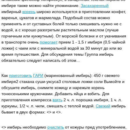
имбире также можно найти упоминание.
Засахаренный
имбирный
корень
широко используется в приготовлении конфет,
варенья, цукатов и мармелада. Подобный состав можно
применять и от суставных болей только смешивать нужно не с
водой, а с хорошо разогретым растительным маслом (лучше
горчичным или кунжутным). От морской болезни и от укачивания
в транспорте очень
помогает
прием 1 - 1,5 г имбиря (0,5 чайной
ложки) с чаем или с минеральной водой за 30 минут до или во
время путешествия. Для обсуждения темы Группа имбирь
обязательно следует написать об этом...
Как
приготовить
ГАРИ
(маринованный имбирь): 450 г свежего
имбиря2 стакана суши-уксуса3 столовые ложки соли Вымойте и
обсушите имбирь, снимите кожицу и нарежьте корень
тонюсенькими кружочками. Добавить яйца и взбить. Для
приготовления компресса
взять
2 ч. л. порошка имбиря, 1 ч. л.
куркумы, 1/2 ч. л. чили, смешать с теплой водой.
Свежий
имбирь
бывает в двух формах: <> и <>.
<> имбирь необходимо
очистить
от кожуры пред употреблением,