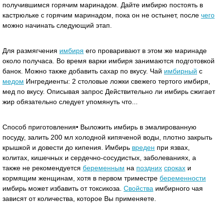
получившимся горячим маринадом. Дайте имбирю постоять в
кастрюльке с горячим маринадом, пока он не остынет, после
чего
можно начинать следующий этап.
Для размягчения
имбиря
его проваривают в этом же маринаде
около получаса. Во время варки имбиря занимаются подготовкой
банок. Можно также добавить сахар по вкусу. Чай
имбирный
с
медом
Ингредиенты: 2 столовые ложки свежего тертого имбиря,
мед по вкусу. Описывая запрос Действительно ли имбирь сжигает
жир обязательно следует упомянуть что...
Способ приготовления• Выложить имбирь в эмалированную
посуду, залить 200 мл холодной кипяченой воды, плотно закрыть
крышкой и довести до кипения. Имбирь
вреден
при язвах,
колитах, кишечных и сердечно-сосудистых, заболеваниях, а
также не рекомендуется
беременным
на
поздних
сроках
и
кормящим женщинам, хотя в первом триместре
беременности
имбирь может избавить от токсикоза.
Свойства
имбирного чая
зависят от количества, которое Вы применяете.