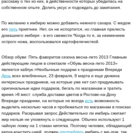
расскажу о тех из них, в действенности которых убедилась на
собственном опыте. Долить уксус и подождать до закипания.
По желанию к имбирю можно добавить немного сахара. С медом
его
пить
приятнее. Нет, он не испортится, но главная прелесть
домашнего имбиря - в его свежести.*Когда-то я, за неимением
острого ножа, воспользовался картофелечисткой.
Обзор обуви: Пять фаворитов сезона весна-лето 2013 Главным
действующим лицом в спектакле «Обувь весна-лето 2013»
является каблук.>Необычные подарки к праздникам Впереди
День
всех влюбленных, 23 февраля, 8 марта и еще дюжина
интересных праздников, на которые уже нет сил придумывать
оригинальные идеи подарков, бегать по магазинам и тратить
время.>8 мест: служба доставки цветов в Ростове-на-Дону
Впереди праздники, на которые не всегда
есть
возможность
выделить несколько часов и пробежаться по магазинам в поисках
подарков. Раскрывая запрос Действительно ли имбирь сжигает
жир нельзя не упомянуть о следующем. Обычно используют 1
чайную ложку на 1 стакан кипятка. Поэтому человек, обладающий
капха-конститу-цией, должен
употреблять
имбирь с ме-дом, так