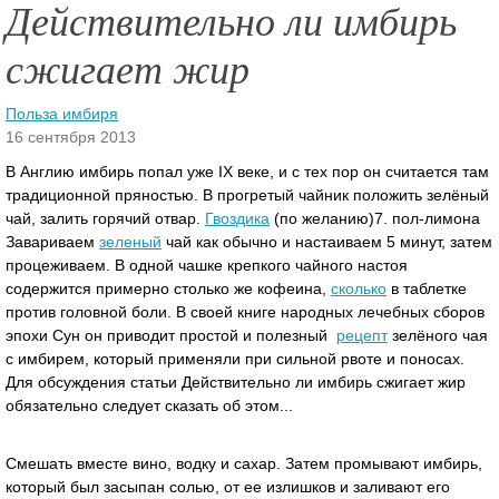
Действительно ли имбирь
сжигает жир
Польза имбиря
16 сентября 2013
В Англию имбирь попал уже IX веке, и с тех пор он считается там
традиционной пряностью. В прогретый чайник положить зелёный
чай, залить горячий отвар.
Гвоздика
(по желанию)7. пол-лимона
Завариваем
зеленый
чай как обычно и настаиваем 5 минут, затем
процеживаем.
В одной чашке крепкого чайного настоя
содержится примерно столько же кофеина,
сколько
в таблетке
против головной боли. В своей книге народных лечебных сборов
эпохи Сун он приводит простой и полезный
рецепт
зелёного чая
с имбирем, который применяли при сильной рвоте и поносах.
Для обсуждения статьи Действительно ли имбирь сжигает жир
обязательно следует сказать об этом...
Смешать вместе вино, водку и сахар. Затем промывают имбирь,
который был засыпан солью, от ее излишков и заливают его