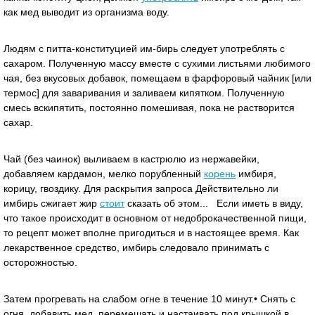
как мед выводит из организма воду.
Людям с питта-конституцией им-бирь следует употреблять с
сахаром. Полученную массу вместе с сухими листьями любимого
чая, без вкусовых добавок, помещаем в фарфоровый чайник [или
термос] для заваривания и заливаем кипятком. Полученную
смесь вскипятить, постоянно помешивая, пока не растворится
сахар.
Чай (без чаинок) выливаем в кастрюлю из нержавейки,
добавляем кардамон, мелко порубленный
корень
имбиря,
корицу, гвоздику. Для раскрытия запроса Действительно ли
имбирь сжигает жир
стоит
сказать об этом... Если иметь в виду,
что такое происходит в основном от недоброкачественной пищи,
то рецепт может вполне пригодиться и в настоящее время. Как
лекарственное средство, имбирь следовало принимать с
осторожностью.
Затем прогревать на слабом огне в течение 10 минут.• Снять с
огня, добавить мед, перемешать и настаивать под крышкой в