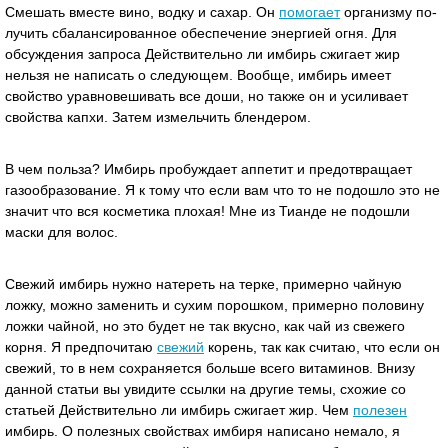
Смешать вместе вино, водку и сахар. Он
помогает
организму по-
лучить сбалансированное обеспечение энергией огня. Для
обсуждения запроса Действительно ли имбирь сжигает жир
нельзя не написать о следующем. Вообще, имбирь имеет
свойство уравновешивать все доши, но также он и усиливает
свойства капхи. Затем измельчить блендером.
В чем польза? Имбирь пробуждает аппетит и предотвращает
газообразование. Я к тому что если вам что то не подошло это не
значит что вся косметика плохая! Мне из Тианде не подошли
маски для волос.
Свежий имбирь нужно натереть на терке, примерно чайную
ложку, можно заменить и сухим порошком, примерно половину
ложки чайной, но это будет не так вкусно, как чай из свежего
корня. Я предпочитаю
свежий
корень, так как считаю, что если он
свежий, то в нем сохраняется больше всего витаминов. Внизу
данной статьи вы увидите ссылки на другие темы, схожие со
статьей Действительно ли имбирь сжигает жир. Чем
полезен
имбирь. О полезных свойствах имбиря написано немало, я