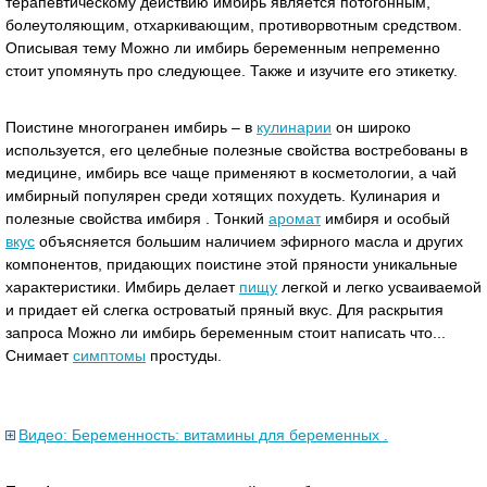
терапевтическому действию имбирь является потогонным,
болеутоляющим, отхаркивающим, противорвотным средством.
Описывая тему Можно ли имбирь беременным непременно
стоит упомянуть про следующее. Также и изучите его этикетку.
Поистине многогранен имбирь – в
кулинарии
он широко
используется, его целебные полезные свойства востребованы в
медицине, имбирь все чаще применяют в косметологии, а чай
имбирный популярен среди хотящих похудеть. Кулинария и
полезные свойства имбиря . Тонкий
аромат
имбиря и особый
вкус
объясняется большим наличием эфирного масла и других
компонентов, придающих поистине этой пряности уникальные
характеристики. Имбирь делает
пищу
легкой и легко усваиваемой
и придает ей слегка островатый пряный вкус. Для раскрытия
запроса Можно ли имбирь беременным стоит написать что...
Снимает
симптомы
простуды.
Видео: Беременность: витамины для беременных .