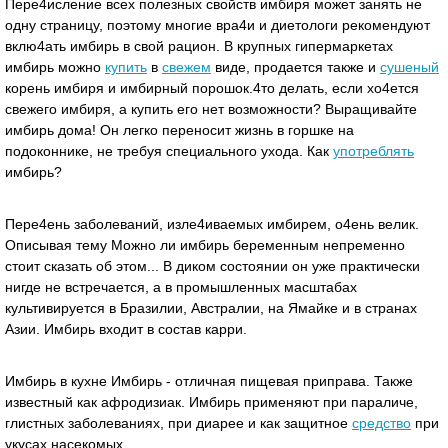
Пере4исление всех полезных свойств имбиря может занять не
одну страницу, поэтому многие вра4и и диетологи рекомендуют
вклю4ать имбирь в свой рацион. В крупных гипермаркетах
имбирь можно
купить
в
свежем
виде, продается также и
сушеный
корень имбиря и имбирный порошок.4то делать, если хо4ется
свежего имбиря, а купить его нет возможности? Выращивайте
имбирь дома! Он легко переносит жизнь в горшке на
подоконнике, не требуя специального ухода. Как
употреблять
имбирь?
Пере4ень заболеваний, изле4иваемых имбирем, о4ень велик.
Описывая тему Можно ли имбирь беременным непременно
стоит сказать об этом... В диком состоянии он уже практически
нигде не встречается, а в промышленных масштабах
культивируется в Бразилии, Австралии, на Ямайке и в странах
Азии. Имбирь входит в состав карри.
Имбирь в кухне Имбирь - отличная пищевая приправа. Также
известный как афродизиак. Имбирь применяют при параличе,
глистных заболеваниях, при диарее и как защитное
средство
при
укусах насекомых.