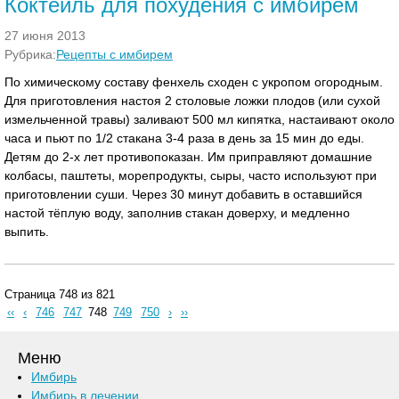
Коктейль для похудения с имбирем
27 июня 2013
Рубрика:
Рецепты с имбирем
По химическому составу фенхель сходен с укропом огородным.
Для приготовления настоя 2 столовые ложки плодов (или сухой
измельченной травы) заливают 500 мл кипятка, настаивают около
часа и пьют по 1/2 стакана 3-4 раза в день за 15 мин до еды.
Детям до 2-х лет противопоказан. Им приправляют домашние
колбасы, паштеты, морепродукты, сыры, часто используют при
приготовлении суши. Через 30 минут добавить в оставшийся
настой тёплую воду, заполнив стакан доверху, и медленно
выпить.
Страница 748 из 821
‹‹
‹
746
747
748
749
750
›
››
Меню
Имбирь
Имбирь в лечении