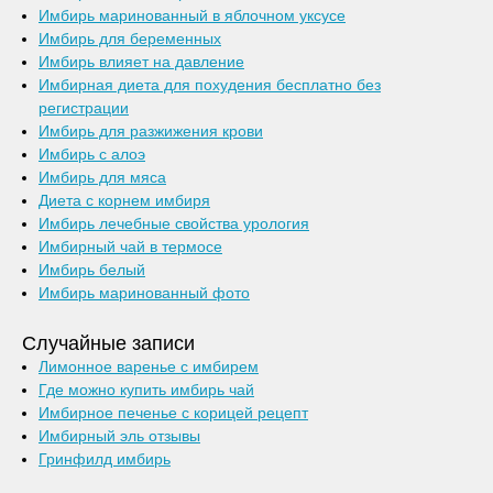
Имбирь маринованный в яблочном уксусе
Имбирь для беременных
Имбирь влияет на давление
Имбирная диета для похудения бесплатно без
регистрации
Имбирь для разжижения крови
Имбирь с алоэ
Имбирь для мяса
Диета с корнем имбиря
Имбирь лечебные свойства урология
Имбирный чай в термосе
Имбирь белый
Имбирь маринованный фото
Случайные записи
Лимонное варенье с имбирем
Где можно купить имбирь чай
Имбирное печенье с корицей рецепт
Имбирный эль отзывы
Гринфилд имбирь