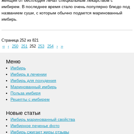
женщин от бесплодия лечат специальным лекарством с
имбирем. В последнее время стало очень популярно блюдо под
названием суши, с которым обычно подается маринованный
имбирь.
Страница 252 из 821
‹‹
‹
250
251
252
253
254
›
››
Меню
Имбирь
Имбирь в лечении
Имбирь для похудения
Маринованный имбирь
Польза имбиря
Рецепты с имбирем
Новые статьи
Имбирь маринованный свойства
Имбирное печенье фото
Имбирь сжигает жиры отзывы