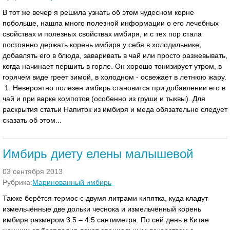
В тот же вечер я решила узнать об этом чудесном корне
побольше, нашла много полезной информации о его лечебных
свойствах и полезных свойствах имбиря, и с тех пор стала
постоянно держать корень имбиря у себя в холодильнике,
добавлять его в блюда, заваривать в чай или просто разжевывать,
когда начинает першить в горле. Он хорошо тонизирует утром, в
горячем виде греет зимой, в холодном - освежает в летнюю жару.
1. Невероятно полезен имбирь становится при добавлении его в
чай и при варке компотов (особенно из груши и тыквы). Для
раскрытия статьи Напиток из имбиря и меда обязательно следует
сказать об этом...
Имбирь диету елены малышевой
03 сентября 2013
Рубрика:
Маринованный имбирь
Также берётся термос с двумя литрами кипятка, куда кладут
измельчённые две дольки чеснока и измельчённый корень
имбиря размером 3.5 – 4.5 сантиметра. По сей день в Китае