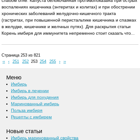
слабом огне. Капуста белокочанная противопоказана при острых
воспалениях кишечника (энтеритах и колитах) и при обострении
хронических заболеваний желудочно-кишечного тракта
(гастритах, при повышенной перистальтике кишечника и спазмах
в желудке, кишечнике и желчных путях). Для раскрытия статьи
Корень имбиря для иммунитета непременно стоит сказать что...
Страница 253 из 821
‹‹
‹
251
252
253
254
255
›
››
Меню
Имбирь
Имбирь в лечении
Имбирь для похудения
Маринованный имбирь
Польза имбиря
Рецепты с имбирем
Новые статьи
Имбирь маринованный свойства