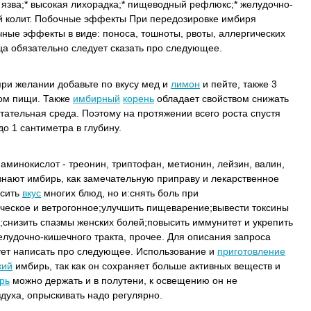
 язва;* высокая лихорадка;* пищеводный рефлюкс;* желудочно-
 колит.
Побочные эффекты При передозировке имбиря
ные эффекты в виде: поноса, тошноты, рвоты, аллергических
ца обязательно следует сказать про следующее.
 при желании добавьте по вкусу мед и
лимон
и пейте, также 3
ом пищи. Также
имбирный
корень
обладает свойством снижать
итательная среда. Поэтому на протяжении всего роста спустя
о 1 сантиметра в глубину.
аминокислот - треонин, триптофан, метионин, лейзин, валин,
знают имбирь, как замечательную приправу и лекарственное
асить
вкус
многих блюд, но и:снять боль при
ческое и ветрогонное;улучшить пищеварение;вывести токсины
;снизить спазмы женских болей;повысить иммунитет и укрепить
лудочно-кишечного тракта, прочее. Для описания запроса
ует написать про следующее. Использование и
приготовление
жий
имбирь, так как он сохраняет больше активных веществ и
рь
можно держать и в полутени, к освещению он не
здуха, опрыскивать надо регулярно.