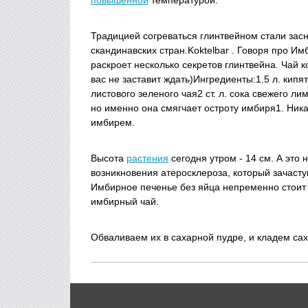
повышенной
температурой.
Традицией согреваться глинтвейном стали зас
скандинавских стран.Koktelbar . Говоря про Им
раскроет несколько секретов глинтвейна. Чай к
вас не заставит ждать)Ингредиенты:1.5 л. кипя
листового зеленого чая2 ст. л. сока свежего л
но именно она смягчает остроту имбиря1. Ника
имбирем.
Высота
растения
сегодня утром - 14 см. А это 
возникновения атеросклероза, который зачасту
Имбирное печенье без яйца непременно стоит 
имбирный чай.
Обваливаем их в сахарной пудре, и кладем сах