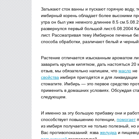
Затыкают сток ванны и пускают горячую воду, 
имбирный корень обладает более высокими пр
утра он был уже немного длиннее 8.5 см.5.08.2
развернулся первый большой лист.6.08.2004 К
лист. Рассматривая тему Имбирное печенье б
способа обработки, различают белый и черный
Растение отличается изысканным ароматом ли
заварить крутым кипятком, дать настояться 20
отзыв, мы обязательно напишем, что
масло
не 
свойства
имбиря пригодятся и для ликвидации 
стоматите. Имбирь — это первое средство про
применить в домашних условиях. Обсуждая ста
следующем.
И именно за эту большую прибавку они и рабо
способствует повышению потенции,
помогает
п
из имбиря получается не только полезный, но 
Вас противопоказаний: язва
желудка
и пищевода