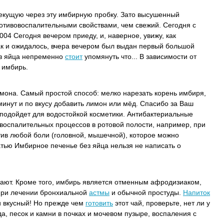
текущую через эту имбирную пробку. Зато высушенный
отивовоспалительными свойствами, чем свежий. Сегодня с
004 Сегодня вечером приеду, и, наверное, увижу, как
ак и ожидалось, вчера вечером был выдан первый большой
ез яйца непременно
стоит
упомянуть что... В зависимости от
 имбирь.
мона. Самый простой способ: мелко нарезать корень имбиря,
 минут и по вкусу добавить лимон или мёд. Спасибо за Ваш
подойдет для водостойкой косметики. Антибактериальные
воспалительных процессов в ротовой полости, например, при
тив любой боли (головной, мышечной), которое можно
тью Имбирное печенье без яйца нельзя не написать о
тают. Кроме того, имбирь является отменным афродизиаком,
ри лечении бронхиальной
астмы
и обычной простуды.
Напиток
и вкусный! Но прежде чем
готовить
этот чай, проверьте, нет ли у
, песок и камни в почках и мочевом пузыре, воспаления с