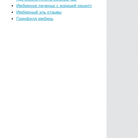
Имбирное печенье с корицей рецепт
Имбирный эль отзывы
Гринфилд имбирь