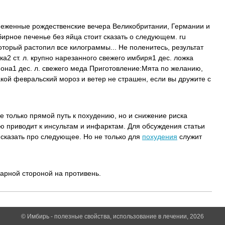
неженные рождественские вечера Великобритании, Германии и
бирное печенье без яйца стоит сказать о следующем. ru
оторый растопил все килограммы... Не поленитесь, результат
тка2 ст. л. крупно нарезанного свежего имбиря1 дес. ложка
имона1 дес. л. свежего меда Приготовление:Мята по желанию,
кой февральский мороз и ветер не страшен, если вы дружите с
не только прямой путь к похудению, но и снижение риска
ю приводит к инсультам и инфарктам. Для обсуждения статьи
сказать про следующее. Но не только для
похудения
служит
арной стороной на противень.
© Имбирь - полезные свойства, использование в лечении, 2026