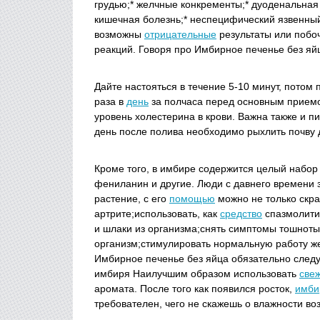
грудью;* желчные конкременты;* дуоденальная
кишечная болезнь;* неспецифический язвенный
возможны
отрицательные
результаты или побоч
реакций. Говоря про Имбирное печенье без яй
Дайте настояться в течение 5-10 минут, потом
раза в
день
за полчаса перед основным прием
уровень холестерина в крови. Важна также и п
день после полива необходимо рыхлить почву д
Кроме того, в имбире содержится целый набор 
фениланин и другие. Люди с давнего времени 
растение, с его
помощью
можно не только скр
артрите;использовать, как
средство
спазмолити
и шлаки из организма;снять симптомы тошноты
организм;стимулировать нормальную работу же
Имбирное печенье без яйца обязательно след
имбиря Наилучшим образом использовать
све
аромата. После того как появился росток,
имби
требователен, чего не скажешь о влажности во