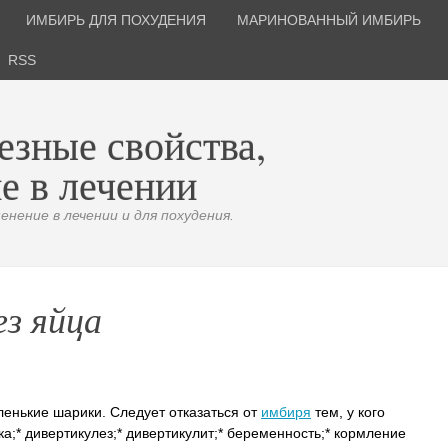
ИМБИРЬ ДЛЯ ПОХУДЕНИЯ
МАРИНОВАННЫЙ ИМБИРЬ
RSS
езные свойства,
е в лечении
нение в лечении и для похудения.
ез яйца
нькие шарики. Следует отказаться от
имбиря
тем, у кого
а;* дивертикулез;* дивертикулит;* беременность;* кормление