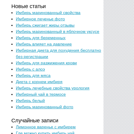
Новые статьи
Имбирь маринованный свойства
Имбирное печенье фото
Имбирь сжигает жиры отзывы
Имбирь маринованный в яблочном уксусе
Имбирь для беременных
Имбирь влияет на давление
Имбирная диета для похудения бесплатно
без регистрации
Имбирь для разжижения крови
Имбирь с алоэ
Имбирь для мяса
Диета с корнем имбиря
Имбирь лечебные свойства урология
Имбирный чай в термосе
Имбирь белый
Имбирь маринованный фото
Случайные записи
Лимонное варенье с имбирем
Где можно купить имбирь чай