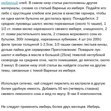
имбирный
хлеб. В самом низу статьи расположены другие
материалы, схожие со статьей Варенье из имбиря. Подайте его
либо с хрустящим хлебом или рисом в качестве гарнира, чтобы
ни одна капля бульона не досталась врагу. Понадобится: 2
средних луковицы шалот, мелко порезанные (около ½ чашки), 1
1/2 ст. ложки мелко нарезанного свежего имбиря, очищенного, 2
ст. ложки растительного масла, 2 стакана морковного сока из
бутылки, 300г помидор, нарезанных кубиками, 4 шт (по 200г)
филе трески толщиной 1-2,5см, 1/3 чашки свежих листьев кинзы,
дольки лайма для сервировки Приготовление: Пожарьте лук-
шалот и имбирь в масле в большой (25см) тяжелой неглубокой
сковороде на среднем огне, часто помешивая, до мягкости, около
3 минут. В самом низу этой статьи вы найдете ссылки на другие
темы, связанные с темой Варенье из имбиря.
Используя ситечко, чай следует перелить из кастрюли в другую
более удобную емкость. Добавить 50 мл (четверть стакана)
свежего лимонного сока и мед по вкусу. В чае 8 компонентов.
Не следует применять имбирь более двух месяцев. Имбирь