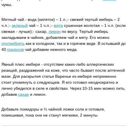
чумы.
Мятный чай.- вода (кипяток) – 1 л.;- свежий тертый имбирь – 2
ч.л.;-
зеленый
чай – 1 ч.л.;-
мята
сушенная молотая – 1 ч.л. (если
свежая - лучше);- сахар,
лимон
по вкусу. Тертый имбирь
закладываем в чайник, добавляем чай и мяту. Его можно
употреблять
как в холодном, так и в горячем виде. В остывший до
40
градусов
чай добавим немного меда.
Явный плюс имбиря - отсутствие каких-либо аллергических
реакций, раздражений на коже, что часто бывает после аптечной
мази. Для раскрытия статьи Варенье из имбиря непременно
стоит упомянуть о следующем. Я его готовил неоднократно и
лично убедился в силе и свойствах. Через 10-15 мин можно пить,
добавив
сахар
и лимон.
Добавьте помидоры и ¼ чайной ложки соли и готовьте,
помешивая, пока они не станут мягкими, 2 минуты.