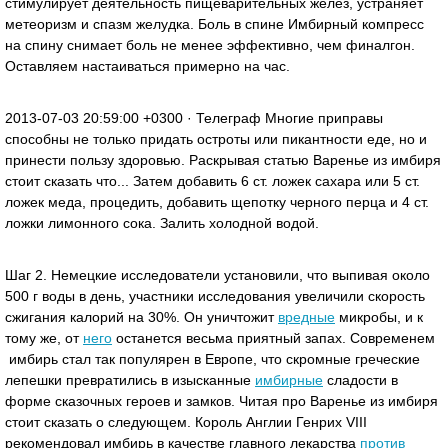
стимулирует деятельность пищеварительных желез, устраняет
метеоризм и спазм желудка. Боль в спине Имбирный компресс
на спину снимает боль не менее эффективно, чем финалгон.
Оставляем настаиваться примерно на час.
2013-07-03 20:59:00 +0300 · Телеграф Многие приправы
способны не только придать остроты или пикантности еде, но и
принести пользу здоровью. Раскрывая статью Варенье из имбиря
стоит сказать что... Затем добавить 6 ст. ложек сахара или 5 ст.
ложек меда, процедить, добавить щепотку черного перца и 4 ст.
ложки лимонного сока. Залить холодной водой.
Шаг 2. Немецкие исследователи установили, что выпивая около
500 г воды в день, участники исследования увеличили скорость
сжигания калорий на 30%. Он уничтожит
вредные
микробы, и к
тому же, от
него
останется весьма приятный запах. Современем
имбирь стал так популярен в Европе, что скромные греческие
лепешки превратились в изысканные
имбирные
сладости в
форме сказочных героев и замков. Читая про Варенье из имбиря
стоит сказать о следующем. Король Англии Генрих VIII
рекомендовал имбирь в качестве главного лекарства
против