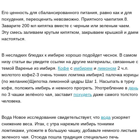
Его ценность для сбалансированного питания, равно как и для
похудения, переоценить невозможно. Приятного чаепития.8.
Заварите 200 мл кипятка вместе с черным или зеленым чаем.
Эту смесь заливаем крутым кипятком, закрываем крышкой и даем
настояться.
В несладких блюдах к имбирю хорошо подойдет чеснок. В самом
низу статьи вы увидите ссылки на другие материалы, связанные с
темой Варенье из имбиря.
Кофе
с
имбирем
и
лимоном
2 ч.л.
молотого кофе2-3 очень тонких ломтика имбиря1 палочка корицы
(по желанию)Щепотка лимонной цедры Шаг 1. Насыпать в турку
кофе, положить имбирь и немного прогреть. Употребление в
день
по 3 чашки зелёного чая, заставит
похудеть
даже самого толстого
человека.
Вода Новое исследование свидетельствует, что
вода
ускоряет
снижение веса. Итак, с утра нарежьте имбирь тонкими
ломтиками, уложите в большую чашку, добавьте немного листьев
зеленого чая. Отсюда пошла традиция специально печь