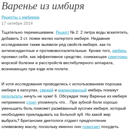
Варенье из имбиря
Рецепты с имбирем
17 октября 2014
Тщательно перемешиваем.
Рецепт
№ 2: 2 литра воды вскипятить,
добавить 3 ст. ложки мелко натертого имбиря. Недавние
исследования также выявили ряд свойств имбиря, как-то
антиоксидантные и противовоспалительные. Кроме того,
имбирь
проявил себя, как эффективное средство, снимающее
симптомы
морской болезни и расстройств вестибулярного аппарата,
возникающих при езде или полете.
И хотя исследования проводились с использованием порошка
имбиря в капсулах,
свежий
и
маринованный
имбирь покажут
результаты
ничуть не хуже! 6. Обсуждая тему Варенье из имбиря
непременно
стоит
упомянуть что... При зубной боли хорошо
уменьшить боль поможет разжёванный кусочек имбиря, который
необходимо прикладывать на больной зуб. Но какой жир
выбрать? Британские диетологи отдают предпочтение
оливковому маслу, поскольку именно оно
помогает
похудеть.