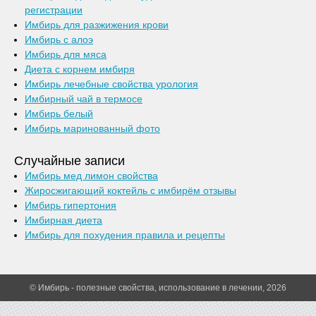
регистрации
Имбирь для разжижения крови
Имбирь с алоэ
Имбирь для мяса
Диета с корнем имбиря
Имбирь лечебные свойства урология
Имбирный чай в термосе
Имбирь белый
Имбирь маринованный фото
Случайные записи
Имбирь мед лимон свойства
Жиросжигающий коктейль с имбирём отзывы
Имбирь гипертония
Имбирная диета
Имбирь для похудения правила и рецепты
© Имбирь - полезные свойства, использование в лечении, 2026