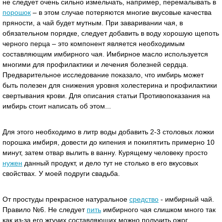
не следует очень сильно измельчать, например, перемалывать в
порошок
– в этом случае потеряются многие вкусовые качества
пряности, а чай будет мутным. При заваривании чая, в
обязательном порядке, следует добавить в воду хорошую щепоть
черного перца – это компонент является необходимым
составляющим имбирного чая. Имбирное масло используется
многими для профилактики и лечения болезней сердца.
Предварительное исследование показало, что имбирь может
быть полезен для снижения уровня холестерина и профилактики
свертывания крови. Для описания статьи Противопоказания на
имбирь стоит написать об этом...
Для этого необходимо в литр воды добавить 2-3 столовых ложки
порошка имбиря, довести до кипения и покипятить примерно 10
минут, затем отвар вылить в ванну. Курящему человеку просто
нужен
данный продукт, и дело тут не столько в его вкусовых
свойствах. У моей подруги свадьба.
От простуды прекрасное натуральное
средство
- имбирный чай.
Правило №6. Не следует
пить
имбирного чая слишком много так
как из-за его жгучих составляющих можно получить ожог