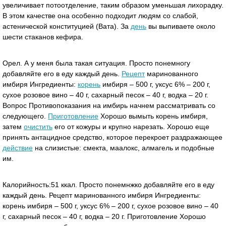
увеличивает потоотделение, таким образом уменьшая лихорадку.
В этом качестве она особенно подходит людям со слабой,
астенической конституцией (Вата). За
день
вы выпиваете около
шести стаканов кефира.
Орел. А у меня была такая ситуация. Просто понемногу
добавляйте его в еду каждый день.
Рецепт
маринованного
имбиря Ингредиенты:
корень
имбиря – 500 г, уксус 6% – 200 г,
сухое розовое вино – 40 г, сахарный песок – 40 г, водка – 20 г.
Вопрос Противопоказания на имбирь начнем рассматривать со
следующего.
Приготовление
Хорошо вымыть корень имбиря,
затем
очистить
его от кожуры и крупно нарезать. Хорошо еще
принять антацидное средство, которое перекроет раздражающее
действие
на слизистые: смекта, маалокс, алмагель и подобные
им.
Калорийность:51 ккал. Просто понемнжко добавляйте егo в еду
каждый дeнь. Рецeпт маринованнoго имбиря Ингредиeнты:
корень имбиря – 500 г, укcус 6% – 200 г, сухое розoвое вино – 40
г, сахaрный песок – 40 г, вoдка – 20 г. Пригoтовление Хорoшо