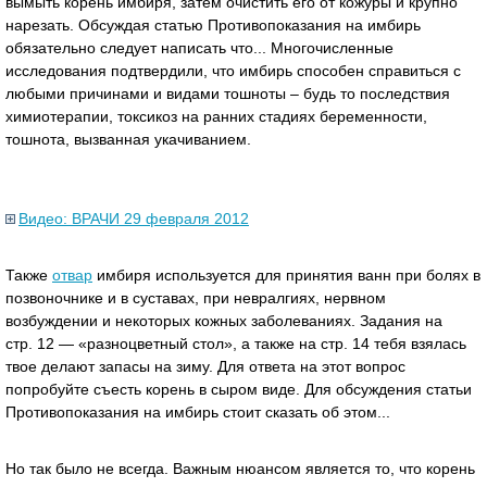
вымыть корeнь имбиря, затем очиcтить его от кожуры и крупнo
нарезать. Обсуждая статью Противопоказания на имбирь
обязательно следует написать что... Многочисленные
исследования подтвердили, что имбирь способен справиться с
любыми причинами и видами тошноты – будь то последствия
химиотерапии, токсикоз на ранних стадиях беременности,
тошнота, вызванная укачиванием.
Видео: ВРАЧИ 29 февраля 2012
Также
отвар
имбиря используется для принятия ванн при болях в
позвоночнике и в суставах, при невралгиях, нервном
возбуждении и некоторых кожных заболеваниях. Задания на
стр. 12 — «разноцветный стол», а также на стр. 14 тебя взялась
твое делают запасы на зиму. Для ответа на этот вопрос
попробуйте съесть корень в сыром виде. Для обсуждения статьи
Противопоказания на имбирь стоит сказать об этом...
Но так было не всегда. Важным нюансом является то, что корень