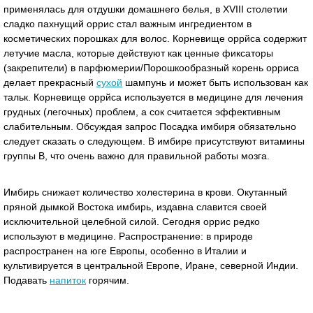
применялась для отдушки домашнего белья, в XVIII столетии
сладко пахнущий оррис стал важным ингредиентом в
косметических порошках для волос. Корневище оррйса содержит
летучие масла, которые действуют как ценные фиксаторы
(закрепители) в парфюмерии/Порошкообразный корень орриса
делает прекрасный
сухой
шампунь и может быть использован как
тальк. Корневище оррйса используется в медицине для лечения
грудных (легочных) проблем, а сок считается эффективным
слабительным. Обсуждая запрос Посадка имбиря обязательно
следует сказать о следующем. В имбире присутствуют витамины
группы В, что очень важно для правильной работы мозга.
Имбирь снижает количество холестерина в крови. Окутанный
пряной дымкой Востока имбирь, издавна славится своей
исключительной целебной силой. Сегодня оррис редко
используют в медицине. Распространение: в природе
распространен на юге Европы, особенно в Италии и
культивируется в центральной Европе, Иране, северной Индии.
Подавать
напиток
горячим.