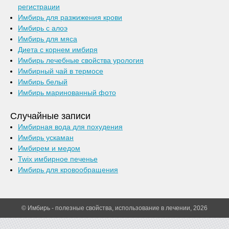
регистрации
Имбирь для разжижения крови
Имбирь с алоэ
Имбирь для мяса
Диета с корнем имбиря
Имбирь лечебные свойства урология
Имбирный чай в термосе
Имбирь белый
Имбирь маринованный фото
Случайные записи
Имбирная вода для похудения
Имбирь ускаман
Имбирем и медом
Twix имбирное печенье
Имбирь для кровообращения
© Имбирь - полезные свойства, использование в лечении, 2026