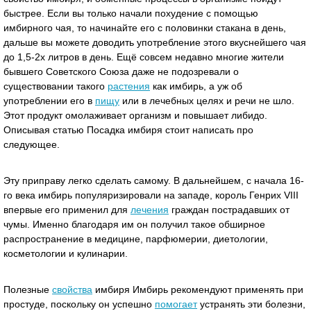
быстрее. Если вы только начали похудение с помощью
имбирного чая, то начинайте его с половинки стакана в день,
дальше вы можете доводить употребление этого вкуснейшего чая
до 1,5-2х литров в день. Ещё совсем недавно многие жители
бывшего Советского Союза даже не подозревали о
существовании такого
растения
как имбирь, а уж об
употреблении его в
пищу
или в лечебных целях и речи не шло.
Этот продукт омолаживает организм и повышает либидо.
Описывая статью Посадка имбиря стоит написать про
следующее.
Эту приправу легко сделать самому. В дальнейшем, с начала 16-
го века имбирь популяризировали на западе, король Генрих VIII
впервые его применил для
лечения
граждан пострадавших от
чумы. Именно благодаря им он получил такое обширное
распространение в медицине, парфюмерии, диетологии,
косметологии и кулинарии.
Полезные
свойства
имбиря Имбирь рекомендуют применять при
простуде, поскольку он успешно
помогает
устранять эти болезни,