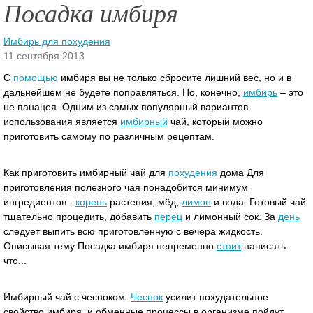
Посадка имбиря
Имбирь для похудения
11 сентября 2013
С
помощью
имбиря вы не только сбросите лишний вес, но и в
дальнейшем не будете поправляться. Но, конечно,
имбирь
– это
не панацея. Одним из самых популярный вариантов
использования является
имбирный
чай, который можно
приготовить самому по различным рецептам.
Как приготовить имбирный чай для
похудения
дома Для
приготовления полезного чая понадобится минимум
ингредиентов -
корень
растения, мёд,
лимон
и вода. Готовый чай
тщательно процедить, добавить
перец
и лимонный сок. За
день
следует выпить всю приготовленную с вечера жидкость.
Описывая тему Посадка имбиря непременно
стоит
написать
что...
Имбирный чай с чесноком.
Чеснок
усилит похудательное
свойство имбиря, и обменные процессы в организме пойдут