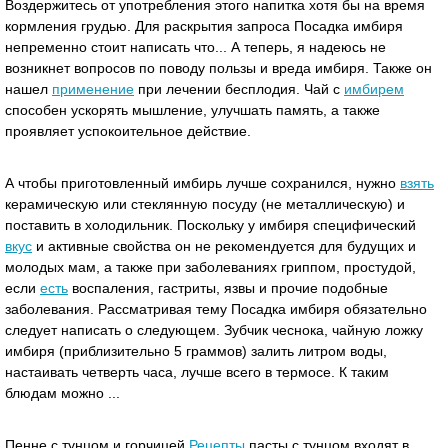
Воздержитесь от употребления этого напитка хотя бы на время
кормления грудью. Для раскрытия запроса Посадка имбиря
непременно стоит написать что... А теперь, я надеюсь не
возникнет вопросов по поводу пользы и вреда имбиря. Также он
нашел
применение
при лечении бесплодия. Чай с
имбирем
способен ускорять мышление, улучшать память, а также
проявляет успокоительное действие.
А чтобы приготовленный имбирь лучше сохранился, нужно
взять
керамическую или стеклянную посуду (не металлическую) и
поставить в холодильник. Поскольку у имбиря специфический
вкус
и активные свойства он не рекомендуется для будущих и
молодых мам, а также при заболеваниях гриппом, простудой,
если
есть
воспаления, гастриты, язвы и прочие подобные
заболевания. Рассматривая тему Посадка имбиря обязательно
следует написать о следующем. Зубчик чеснока, чайную ложку
имбиря (приблизительно 5 граммов) залить литром воды,
настаивать четверть часа, лучше всего в термосе. К таким
блюдам можно ...
Пенне с тунцом и горчицей
Рецепты
пасты с тунцом входят в