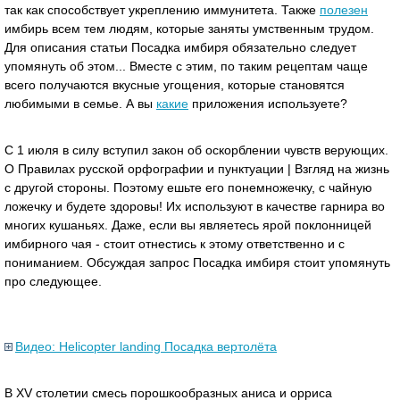
так как способствует укреплению иммунитета. Также
полезен
имбирь всем тем людям, которые заняты умственным трудом.
Для описания статьи Посадка имбиря обязательно следует
упомянуть об этом... Вместе с этим, по таким рецептам чаще
всего получаются вкусные угощения, которые становятся
любимыми в семье. А вы
какие
приложения используете?
С 1 июля в силу вступил закон об оскорблении чувств верующих.
О Правилах русской орфографии и пунктуации | Взгляд на жизнь
с другой стороны. Поэтому ешьте его понемножечку, с чайную
ложечку и будете здоровы! Их используют в качестве гарнира во
многих кушаньях. Даже, если вы являетесь ярой поклонницей
имбирного чая - стоит отнестись к этому ответственно и с
пониманием. Обсуждая запрос Посадка имбиря стоит упомянуть
про следующее.
Видео: Helicopter landing Посадка вертолёта
В XV столетии смесь порошкообразных аниса и орриса