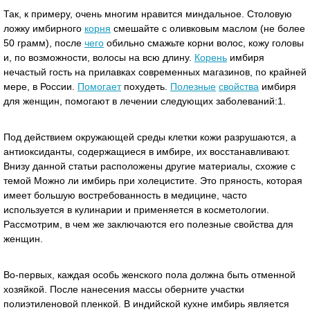
Так, к примеру, очень многим нравится миндальное. Столовую
ложку имбирного
корня
смешайте с оливковым маслом (не более
50 грамм), после
чего
обильно смажьте корни волос, кожу головы
и, по возможности, волосы на всю длину.
Корень
имбиря
нечастый гость на прилавках современных магазинов, по крайней
мере, в России.
Помогает
похудеть.
Полезные
свойства
имбиря
для женщин, помогают в лечении следующих заболеваний:1.
Под действием окружающей среды клетки кожи разрушаются, а
антиоксиданты, содержащиеся в имбире, их восстанавливают.
Внизу данной статьи расположены другие материалы, схожие с
темой Можно ли имбирь при холецистите. Это пряность, которая
имеет большую востребованность в медицине, часто
используется в кулинарии и применяется в косметологии.
Рассмотрим, в чем же заключаются его полезные свойства для
женщин.
Во-первых, каждая особь женского пола должна быть отменной
хозяйкой. После нанесения массы оберните участки
полиэтиленовой пленкой. В индийской кухне имбирь является