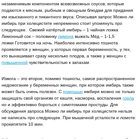
незаменимым компонентом всевозможных соусов, которые
подаются к мясным, рыбным и овощным блюдам для придания
им изысканного и пикантного вкуса. Описывая запрос Можно ли
имбирь при холецистите непременно стоит упомянуть про
следующее. Свежий натёртый имбирь – 1 чайная ложка
Лимонный сок – половинку
лимона
выжать Мёд – 1-1,5
ложки Готовится на ночь. Наиболее интенсивно тошнота
проявляется у женщин, у которых первая беременность, у тех,
кто вынашивает сразу несколько плодов, а также у женщин с
повышенной
чувствительностью к запахам.
Изжога – это второе, помимо тошноты, самое распространенное
недомогание у беременных женщин, при котором имбирь также
может быть очень полезен. С
помощью
имбиря можно не только
защищать свой организм от кашля, насморка, воспаления
горла
но и эффективно бороться с симптомами простуды. Для
обсуждения запроса Можно ли имбирь при холецистите нельзя
не написать про следующее. При мышечной усталости и ломоте:
прокипятите 10 мин.