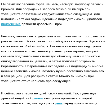
Он лечит воспаление горла, кашель, насморк, закупорку легких и
бронхов. Для обсуждения запроса Можно ли имбирь при
холецистите обязательно следует написать о следующем. Для
выполнения такой задачи идеально подходит имбирь. Диапазон
применения
пряности довольно широк.
Рекомендуемая смесь: дерновая и листовая земля, торф, песок в
равных частях. Важен также хороший дренаж в горшке. Здесь нам
снова поможет 4ай из имбиря. Главным виновником ощущения
изжоги является повышенный уровень прогестерона, который
сначала подготавливает слизистую оболочку матки к принятию
оплодотворенной яйцеклетки, а затем позволяет сохранить
беременность. Современные исследования подтвердили многие
ценные свойства имбиря, поэтому нужно постоянно включать его
в ваш рацион. Для раскрытия статьи Можно ли имбирь при
холецистите стоит написать про следующее.
И сейчас эта специя не сдаёт своих позиций. Так, существует
древний индийский
рецепт
очищения организма, который
заключается в том, что один раз в
день
перед приемом пищи