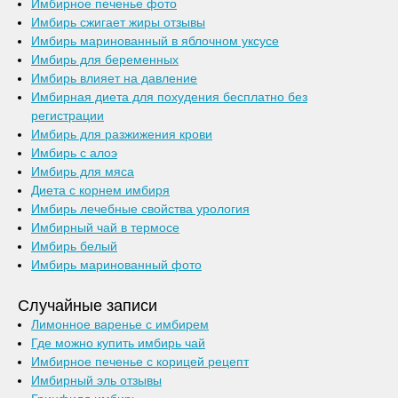
Имбирное печенье фото
Имбирь сжигает жиры отзывы
Имбирь маринованный в яблочном уксусе
Имбирь для беременных
Имбирь влияет на давление
Имбирная диета для похудения бесплатно без
регистрации
Имбирь для разжижения крови
Имбирь с алоэ
Имбирь для мяса
Диета с корнем имбиря
Имбирь лечебные свойства урология
Имбирный чай в термосе
Имбирь белый
Имбирь маринованный фото
Случайные записи
Лимонное варенье с имбирем
Где можно купить имбирь чай
Имбирное печенье с корицей рецепт
Имбирный эль отзывы