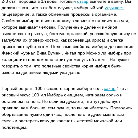
2-3 ст.л. порошка в 1л воды, готовый
отвар
вылейте в ванну. Вы
должны знать, что в любом случае, имбирный чай
улучшает
пищеварение, а также обменные процессы в организме.
Свойства имбирного чая напрямую зависят от количества чая,
которое выпивает человек. Полученные делёнки имбиря
высаживают в рыхлую, богатую органикой, увлажнённую почву не
заглубляя их (поверхностно, как корневища ириса) и слегка
присыпают субстратом. Полезные свойства имбиря для женщин
Женский журнал Вива Вумен . Читая про Можно ли имбирь при
холецистите непременно стоит упомянуть об этом... Не нужно
говорить о том, что полезные свойства корня имбиря были
известны древними людьми уже давно.
Первый рецепт: 100 г свежего корня имбиря соль
сахар
1 ст.л.
рисовый уксус 100 мл Имбирь очищаем, натираем солью и
оставляем на ночь. Но если вы думаете, что тут действует
правило: чем больше, тем лучше, то вы ошибаетесь. Проводить
обертывание нужно один час, после чего, в душе смыть всю
смесь и растереть кожу до красноты жесткой мочалкой или
полотенцем.