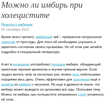
Можно ли имбирь при
холецистите
Рецепты с имбирем
02 сентября 2013
Кроме всего прочего,
имбирный
чай – прекрасное натуральное
средство
от простуды. Для этого ей необходимо улучшать и
укреплять состояние своего организма. Но об этом уже читайте
подробно в специальной литературе.
А вот в
кулинарии
употребляют
порошок
имбиря, обладающий
приятным терпким ароматом и жгучим пряным вкусом.
Если
трудно выпить литр за несколько раз, можно
пить
небольшими
порциями весь день. Очень эффективен для
похудения
ещё и
напиток
из
имбиря
с чесноком. Но еще в древности знали, что
имбирь может выводить из организма все яды. Описывая тему
Можно ли имбирь при холецистите непременно
стоит
упомянуть
об этом...