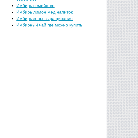
Имбирь семейство
Имбирь лимон мед напиток
Имбирь зоны выращивания
Имбирный чай где можно купить