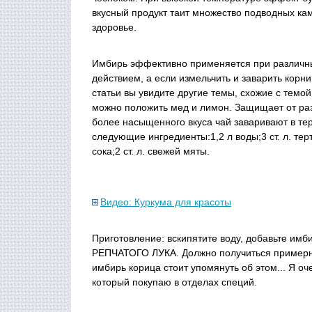
вкусный продукт таит множество подводных кам
здоровье.
Имбирь эффективно применяется при различны
действием, а если измельчить и заварить корни
статьи вы увидите другие темы, схожие с темо
можно положить мед и лимон. Защищает от раз
более насыщенного вкуса чай заваривают в те
следующие ингредиенты:1,2 л воды;3 ст. л. терт
сока;2 ст. л. свежей мяты.
Видео: Куркума для красоты
Приготовление: вскипятите воду, добавьте 
РЕПЧАТОГО ЛУКА. Должно получиться примерно
имбирь корица стоит упомянуть об этом... Я о
который покупаю в отделах специй.