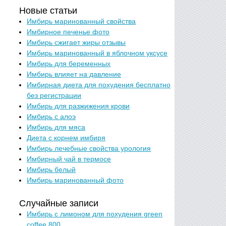
Новые статьи
Имбирь маринованный свойства
Имбирное печенье фото
Имбирь сжигает жиры отзывы
Имбирь маринованный в яблочном уксусе
Имбирь для беременных
Имбирь влияет на давление
Имбирная диета для похудения бесплатно
без регистрации
Имбирь для разжижения крови
Имбирь с алоэ
Имбирь для мяса
Диета с корнем имбиря
Имбирь лечебные свойства урология
Имбирный чай в термосе
Имбирь белый
Имбирь маринованный фото
Случайные записи
Имбирь с лимоном для похудения green
coffee 800