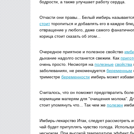
бодрости, а также улучшает работу сердца.
Отчасти они правы...
Белый имбирь называется 
стоит
торопиться и добавлять его в каждое блю
отвращение у любого, даже самого фанатичног
корица стоит сказать об этом...
Очередное приятное и полезное свойство
имб
дыхание надолго останется свежим. Как
пригот
очень просто. Несмотря на
полезные
свойства
заболеваниях, не рекомендуется
беременным
триместре
беременности
имбирь может избавит
Считалось, что он поможет предотвратить бол
кормящим матерям для "очищения молока". Дл
стоит упомянуть что... Так чем же
полезен
имби
Имбирь-лекарство Итак, следует рассмотреть и
чай будет притуплять чувство голода. Использ
чесноком. При высокой температуре эффект б