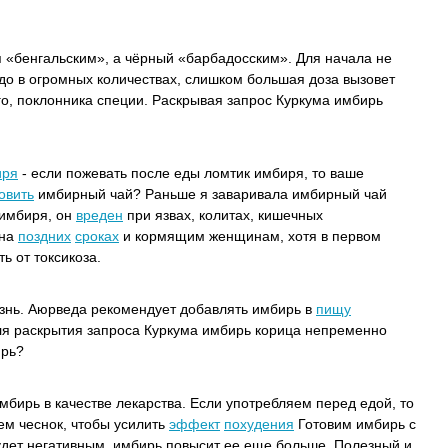
«бенгальским», а чёрный «барбадосским». Для начала не
до в огромных количествах, слишком большая доза вызовет
о, поклонника специи. Раскрывая запрос Куркума имбирь
иря
- если пожевать после еды ломтик имбиря, то ваше
овить
имбирный чай? Раньше я заваривала имбирный чай
имбиря, он
вреден
при язвах, колитах, кишечных
на
поздних
сроках
и кормящим женщинам, хотя в первом
ь от токсикоза.
езнь. Аюрведа рекомендует добавлять имбирь в
пищу
я раскрытия запроса Куркума имбирь корица непременно
рь?
мбирь в качестве лекарства. Если употребляем перед едой, то
уем чеснок, чтобы усилить
эффект
похудения
Готовим имбирь с
удет негативным, имбирь повысит ее еще больше. Полезный и