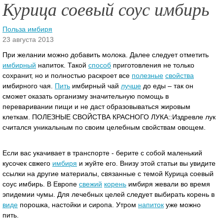
Курица соевый соус имбирь
Польза имбиря
23 августа 2013
При желании можно добавить молока. Далее следует отметить
имбирный
напиток. Такой
способ
приготовления не только
сохранит, но и полностью раскроет все
полезные
свойства
имбирного чая.
Пить
имбирный чай
лучше
до еды – так он
сможет оказать организму значительную помощь в
переваривании пищи и не даст образовываться жировым
клеткам.
ПОЛЕЗНЫЕ СВОЙСТВА КРАСНОГО ЛУКА::Издревле лук
считался уникальным по своим целебным свойствам овощем.
Если вас укачивает в транспорте - берите с собой маленький
кусочек свжего
имбиря
и жуйте его. Внизу этой статьи вы увидите
ссылки на другие материалы, связанные с темой Курица соевый
соус имбирь. В Европе
свежий
корень
имбиря жевали во время
эпидемии чумы. Для лечебных целей следует выбирать корень в
виде
порошка, настойки и сиропа. Утром
напиток
уже можно
пить.