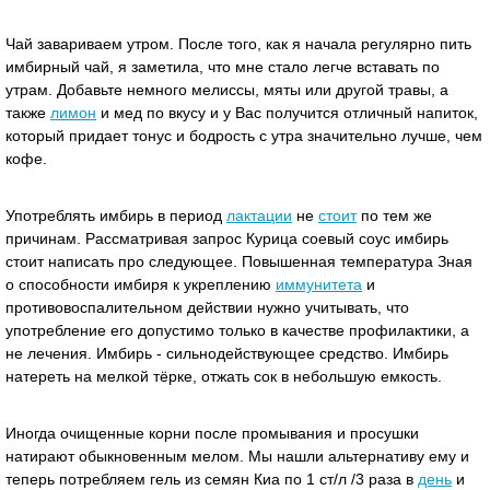
Чай завариваем утром. После того, как я начала регулярно пить
имбирный чай, я заметила, что мне стало легче вставать по
утрам. Добавьте немного мелиссы, мяты или другой травы, а
также
лимон
и мед по вкусу и у Вас получится отличный напиток,
который придает тонус и бодрость с утра значительно лучше, чем
кофе.
Употреблять имбирь в период
лактации
не
стоит
по тем же
причинам. Рассматривая запрос Курица соевый соус имбирь
стоит написать про следующее. Повышенная температура Зная
о способности имбиря к укреплению
иммунитета
и
противовоспалительном действии нужно учитывать, что
употребление его допустимо только в качестве профилактики, а
не лечения. Имбирь - сильнодействующее средство. Имбирь
натереть на мелкой тёрке, отжать сок в небольшую емкость.
Иногда очищенные корни после промывания и просушки
натирают обыкновенным мелом. Мы нашли альтернативу ему и
теперь потребляем гель из семян Киа по 1 ст/л /3 раза в
день
и