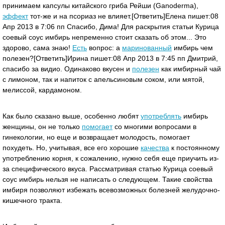
принимаем капсулы китайского гриба Рейши (Ganoderma),
эффект
тот-же и на псориаз не влияет.[Ответить]Еленa пишет:08
Апр 2013 в 7:06 пп Спасибо, Дима! Для раскрытия статьи Курица
соевый соус имбирь непременно стоит сказать об этом... Это
здорово, сама знаю!
Есть
вопрос: а
маринованный
имбирь чем
полезен?[Ответить]Ирина пишет:08 Апр 2013 в 7:45 пп Дмитрий,
спасибо за видио. Одинаково вкусен и
полезен
как имбирный чай
с лимоном, так и напиток с апельсиновым соком, или мятой,
мелиссой, кардамоном.
Как было сказано выше, особенно любят
употреблять
имбирь
женщины, он не только
помогает
со многими вопросами в
гинекологии, но еще и возвращает молодость, помогает
похудеть. Но, учитывая, все его хорошие
качества
к постоянному
употреблению корня, к сожалению, нужно себя еще приучить из-
за специфического вкуса. Рассматривая статью Курица соевый
соус имбирь нельзя не написать о следующем. Такие свойства
имбиря позволяют избежать всевозможных болезней желудочно-
кишечного тракта.