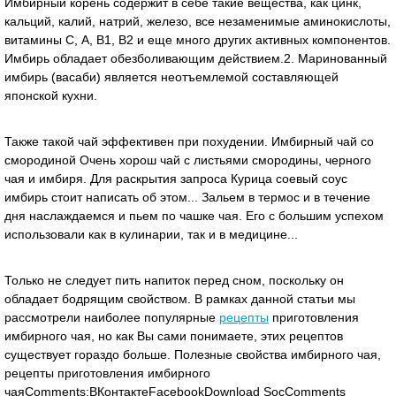
Имбирный корень содержит в себе такие вещества, как цинк,
кальций, калий, натрий, железо, все незаменимые аминокислоты,
витамины С, А, В1, В2 и еще много других активных компонентов.
Имбирь обладает обезболивающим действием.2. Маринованный
имбирь (васаби) является неотъемлемой составляющей
японской кухни.
Также такой чай эффективен при похудении. Имбирный чай со
смородиной Очень хорош чай с листьями смородины, черного
чая и имбиря. Для раскрытия запроса Курица соевый соус
имбирь стоит написать об этом... Зальем в термос и в течение
дня наслаждаемся и пьем по чашке чая. Его с большим успехом
использовали как в кулинарии, так и в медицине...
Только не следует пить напиток перед сном, поскольку он
обладает бодрящим свойством. В рамках данной статьи мы
рассмотрели наиболее популярные
рецепты
приготовления
имбирного чая, но как Вы сами понимаете, этих рецептов
существует гораздо больше. Полезные свойства имбирного чая,
рецепты приготовления имбирного
чаяComments:ВКонтактеFacebookDownload SocComments