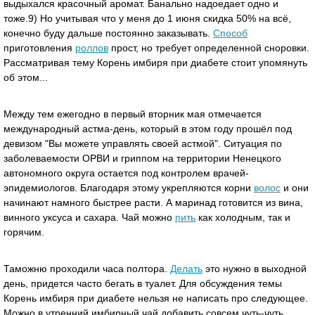
выдыхался красочный аромат. Банально надоедает одно и
тоже.9) Но учитывая что у меня до 1 июня скидка 50% на всё,
конечно буду дальше постоянно заказывать.
Способ
приготовления
роллов
прост, но требует определенной сноровки.
Рассматривая тему Корень имбиря при диабете стоит упомянуть
об этом...
Между тем ежегодно в первый вторник мая отмечается
международный астма-день, который в этом году прошёл под
девизом "Вы можете управлять своей астмой". Ситуация по
заболеваемости ОРВИ и гриппом на территории Ненецкого
автономного округа остается под контролем врачей-
эпидемиологов. Благодаря этому укрепляются корни
волос
и они
начинают намного быстрее расти. А маринад готовится из вина,
винного уксуса и сахара. Чай можно
пить
как холодным, так и
горячим.
Таможню проходили часа полтора.
Делать
это нужно в выходной
день, придется часто бегать в туалет. Для обсуждения темы
Корень имбиря при диабете нельзя не написать про следующее.
Можно в утренний имбирный чай добавить совсем чуть-чуть