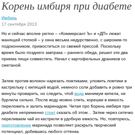
Корень имбиря при диабете
Имбирь
17 сентября 2013
Но и сейчас вполне уютно – «Коммерсант Ъ» и «ДП» лежат
манящей стопкой – у окна весьма недурственно, с широким-то
подоконником, примоститься со свежей прессой. Поскольку
время было позднего завтрака – раннего обеда, решил эти два
приема пищи совместить.
Начал с картофельных драников со
сметаной.
Затем против волокон нарезать ломтиками, уложить ломтики в
кастрюльку с кипящей водой, немного соли добавить и ровно три
минуты проварить, но следить, чтоб
вода
минимум кипела, не
бурлила сильно. После воду можно слить, корешки в емкость
переложить и залить маринадом. Читая про Корень имбиря при
диабете непременно
стоит
сказать об этом... Затем через ситечко
переливаем чай из кастрюли в удобную емкость. Но, повторюсь,
приготовление
маринада позволяет раскрыть творческий
потенциал, добившись любого оттенка.