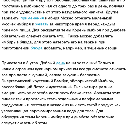
простуды, гриппа и других подобных заболеваний. Выпивайте по
полстакана имбирного чая от одного до трех раз в день, получая
при этом удовольствие от этого натурального напитка. Другие
варианты
применения
имбиря:Можно отрезать маленький
кусочек имбиря и
жевать
за некоторое время перед каждым
приемом пищи. Для раскрытия темы Корень имбиря при диабете
обязательно следует сказать что... Также можно добавлять
имбирь в блюда, для этого натереть его на терке и при
приготовлении
блюда
добавить, например, в тушеные овощи.
Прилетели в 8 утра. Добрый
день
наши хозяюшки! Только в
нашем огромном кулинарном архиве вы всегда сможете отыскать
все про паста с курицей, легкие закуски - бесплатно.
Энергетический хрустящий Бамбук, эйфорический Имбирь,
расслабляющий Лотос и чувственный Рис - четыре разные
эмоции, четыре способа достигнуть блаженства. Ароматы этих
линеек так и просились стать отдельными парфюмерными
продуктами - и поэтому в каждой из них есть такой продукт, как
увлажняющая парфюмированная вода для тела. Для
обсуждения темы Корень имбиря при диабете обязательно
следует сказать об этом...