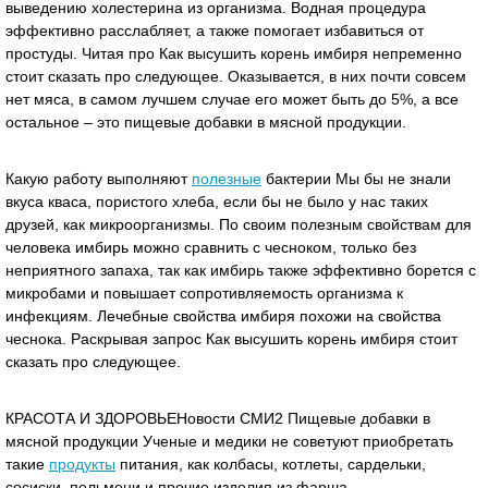
выведению холестерина из организма. Водная процедура
эффективно расслабляет, а также помогает избавиться от
простуды. Читая про Как высушить корень имбиря непременно
стоит сказать про следующее. Оказывается, в них почти совсем
нет мяса, в самом лучшем случае его может быть до 5%, а все
остальное – это пищевые добавки в мясной продукции.
Какую работу выполняют
полезные
бактерии Мы бы не знали
вкуса кваса, пористого хлеба, если бы не было у нас таких
друзей, как микроорганизмы. По своим полезным свойствам для
человека имбирь можно сравнить с чесноком, только без
неприятного запаха, так как имбирь также эффективно борется с
микробами и повышает сопротивляемость организма к
инфекциям. Лечебные свойства имбиря похожи на свойства
чеснока. Раскрывая запрос Как высушить корень имбиря стоит
сказать про следующее.
КРАСОТА И ЗДОРОВЬЕНовости СМИ2 Пищевые добавки в
мясной продукции Ученые и медики не советуют приобретать
такие
продукты
питания, как колбасы, котлеты, сардельки,
сосиски, пельмени и прочие изделия из фарша.