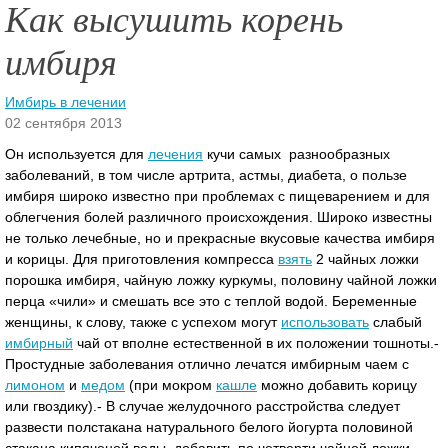
Как высушить корень
имбиря
Имбирь в лечении
02 сентября 2013
Он используется для
лечения
кучи самых разнообразных
заболеваний, в том числе артрита, астмы, диабета, о пользе
имбиря широко известно при проблемах с пищеварением и для
облегчения болей различного происхождения. Широко известны
не только лечебные, но и прекрасные вкусовые качества имбиря
и корицы.
Для приготовления компресса
взять
2 чайных ложки
порошка имбиря, чайную ложку куркумы, половину чайной ложки
перца «чили» и смешать все это с теплой водой. Беременные
женщины, к слову, также с успехом могут
использовать
слабый
имбирный
чай от вполне естественной в их положении тошноты.-
Простудные заболевания отлично лечатся имбирным чаем с
лимоном
и
медом
(при мокром
кашле
можно добавить корицу
или гвоздику).- В случае желудочного расстройства следует
развести полстакана натурального белого йогурта половиной