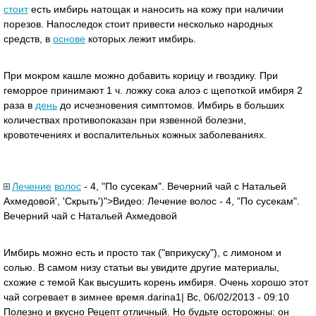
стоит
есть имбирь натощак и наносить на кожу при наличии
порезов. Напоследок стоит привести несколько народных
средств, в
основе
которых лежит имбирь.
При мокром кашле можно добавить корицу и гвоздику. При
геморрое принимают 1 ч. ложку сока алоэ с щепоткой имбиря 2
раза в
день
до исчезновения симптомов. Имбирь в больших
количествах противопоказан при язвенной болезни,
кровотечениях и воспалительных кожных заболеваниях.
Лечение
волос
- 4, "По сусекам". Вечерний чай с Натальей
Ахмедовой', 'Скрыть')">Видео: Лечение волос - 4, "По сусекам".
Вечерний чай с Натальей Ахмедовой
Имбирь можно есть и просто так ("вприкуску"), с лимоном и
солью. В самом низу статьи вы увидите другие материалы,
схожие с темой Как высушить корень имбиря. Очень хорошо этот
чай согревает в зимнее время.darina1| Вс, 06/02/2013 - 09:10
Полезно и вкусно Рецепт отличный. Но будьте осторожны: он