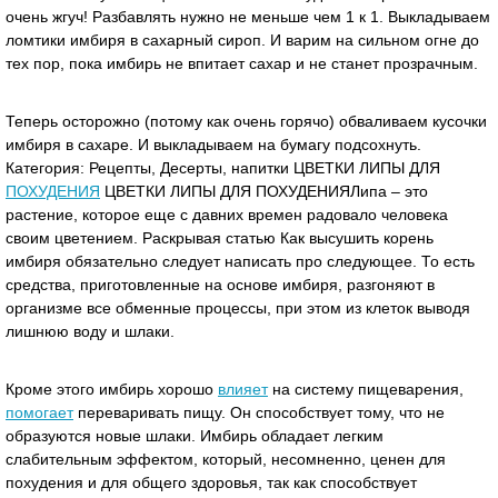
очень жгуч! Разбавлять нужно не меньше чем 1 к 1. Выкладываем
ломтики имбиря в сахарный сироп. И варим на сильном огне до
тех пор, пока имбирь не впитает сахар и не станет прозрачным.
Теперь осторожно (потому как очень горячо) обваливаем кусочки
имбиря в сахаре. И выкладываем на бумагу подсохнуть.
Категория: Рецепты, Десерты, напитки ЦВЕТКИ ЛИПЫ ДЛЯ
ПОХУДЕНИЯ
ЦВЕТКИ ЛИПЫ ДЛЯ ПОХУДЕНИЯЛипа – это
растение, которое еще с давних времен радовало человека
своим цветением. Раскрывая статью Как высушить корень
имбиря обязательно следует написать про следующее. То есть
средства, приготовленные на основе имбиря, разгоняют в
организме все обменные процессы, при этом из клеток выводя
лишнюю воду и шлаки.
Кроме этого имбирь хорошо
влияет
на систему пищеварения,
помогает
переваривать пищу. Он способствует тому, что не
образуются новые шлаки. Имбирь обладает легким
слабительным эффектом, который, несомненно, ценен для
похудения и для общего здоровья, так как способствует