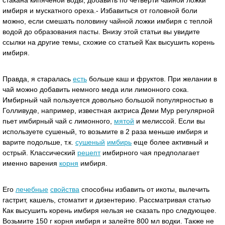
стакана кипяченой воды, добавить по четверти чайной ложки
имбиря и мускатного ореха.- Избавиться от головной боли
можно, если смешать половину чайной ложки имбиря с теплой
водой до образования пасты. Внизу этой статьи вы увидите
ссылки на другие темы, схожие со статьей Как высушить корень
имбиря.
Правда, я старалась
есть
больше каш и фруктов. При желании в
чай можно добавить немного меда или лимонного сока.
Имбирный чай пользуется довольно большой популярностью в
Голливуде, например, известная актриса Деми Мур регулярной
пьет имбирный чай с лимонного,
мятой
и мелиссой. Если вы
используете сушеный, то возьмите в 2 раза меньше имбиря и
варите подольше, т.к.
сушеный
имбирь
еще более активный и
острый. Классический
рецепт
имбирного чая предполагает
именно варения
корня
имбиря.
Его
лечебные
свойства
способны избавить от икоты, вылечить
гастрит, кашель, стоматит и дизентерию. Рассматривая статью
Как высушить корень имбиря нельзя не сказать про следующее.
Возьмите 150 г корня имбиря и залейте 800 мл водки. Также не