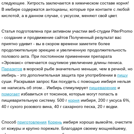
следующее. Хитрость заключается в химическом составе корня!
В имбире содержатся антоцианы, которые при контакте с любой
кислотой, а в данном случае, с уксусом, меняют свой цвет.
Статья подготовлена при активном участии веб-студии PiterPromo
- создание и продвижение сайтов Полученный результат вас
приятно удивит - вы в скором времени заметите более
продолжительную эрекцию и увеличенную продолжительность
полового акта. При постоянном применении препарата
«Эромакс» отмечается ощутимое увеличение длины пениса.
Паразитов
в морской рыбе значительно меньше, чем в речной, но
имбирь - это дополнительная защита при употреблении в
пищу
суши. Раскрывая запрос Как похудеть с помощью имбиря нельзя
не написать об этом... Имбирь стимулирует
пищеварение
и
помогает
избавиться от токсинов, которые могут попасть в
пищеварительную систему. 500 г
корня
имбиря, 200 г уксуса 6%,
40 г сухого розового вина, 40 г сахарного песка, 20 г водки.
Способ
приготовления
Корень
имбиря хорошо вымойте, очистите
от кожуры и крупно порежьте. Благодаря своему мощнейшему,