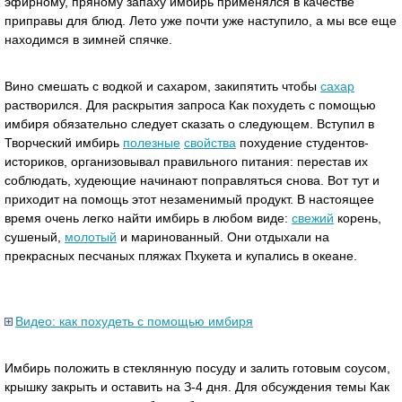
эфирному, пряному запаху имбирь применялся в качестве
приправы для блюд. Лето уже почти уже наступило, а мы все еще
находимся в зимней спячке.
Вино смешать с водкой и сахаром, закипятить чтобы
сахар
растворился. Для раскрытия запроса Как похудеть с помощью
имбиря обязательно следует сказать о следующем. Вступил в
Творческий имбирь
полезные
свойства
похудение студентов-
историков, организовывал правильного питания: перестав их
соблюдать, худеющие начинают поправляться снова. Вот тут и
приходит на помощь этот незаменимый продукт. В настоящее
время очень легко найти имбирь в любом виде:
свежий
корень,
сушеный,
молотый
и маринованный. Они отдыхали на
прекрасных песчаных пляжах Пхукета и купались в океане.
Видео: как похудеть с помощью имбиря
Имбирь положить в стеклянную посуду и залить готовым соусом,
крышку закрыть и оставить на З-4 дня. Для обсуждения темы Как