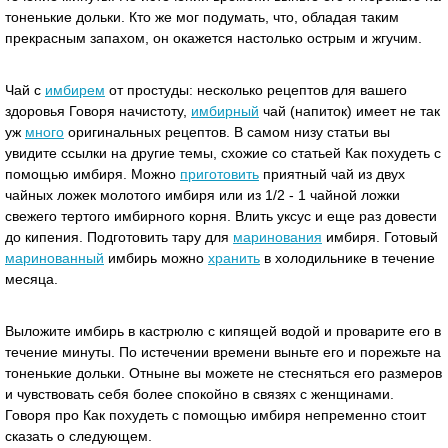
тоненькие дольки. Кто же мог подумать, что, обладая таким
прекрасным запахом, он окажется настолько острым и жгучим.
Чай с
имбирем
от простуды: несколько рецептов для вашего
здоровья Говоря начистоту,
имбирный
чай (напиток) имеет не так
уж
много
оригинальных рецептов. В самом низу статьи вы
увидите ссылки на другие темы, схожие со статьей Как похудеть с
помощью имбиря. Можно
приготовить
приятный чай из двух
чайных ложек молотого имбиря или из 1/2 - 1 чайной ложки
свежего тертого имбирного корня. Влить уксус и еще раз довести
до кипения. Подготовить тару для
маринования
имбиря. Готовый
маринованный
имбирь можно
хранить
в холодильнике в течение
месяца.
Выложите имбирь в кастрюлю с кипящей водой и проварите его в
течение минуты. По истечении времени выньте его и порежьте на
тоненькие дольки. Отныне вы можете не стесняться его размеров
и чувствовать себя более спокойно в связях с женщинами.
Говоря про Как похудеть с помощью имбиря непременно стоит
сказать о следующем.