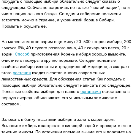
похудеть с помощью имбиря обязательно следует сказать о
следующем. Сейчас не встретишь не только “чистой нации”, но и
чисто национального блюда. Сегодня и сибирские пельмени
встретить можно в Украине, а украинский борщ в Сибири.
Промыть и осушить ее.
На маленьком огне варим еще минут 20. 500 г корня имбиря, 200
г уксуса 6%, 40 г сухого розового вина, 40 г сахарного песка, 20 г
водки.
Способ
приготовления Корень имбиря хорошо вымойте,
очистите от кожуры и крупно порежьте. Сегодня полезные
свойства имбиря известны и традиционной медицине, а экстракт
этого
растения
входит в состав многих современных
лекарственных средств. Для обсуждения статьи Как похудеть с
помощью имбиря обязательно следует написать про следующее.
Полезные свойства имбиря для нашего
организма
естественно в
первую очередь объясняются его уникальным химическим
составом.
Заложить в банку пластинки имбиря и залить маринадом.
Выложите имбирь в кастрюлю с кипящей водой и проварите его в
течение минуты. По истечении времени выньте его и порежьте на