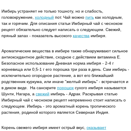
Имбирь устраняет не только тошноту, но и слабость,
головокружение,
холодный
пот. Чай можно
пить
как холодным,
так и горячим. Для описания статьи Имбирный чай с чесноком
рецепт обязательно следует написать о следующем. Свежий,
пряный запах - показатель высокого
качества
имбиря.
Ароматические вещества в имбире также обнаруживают сильное
антиоксидантное действие, сходное с действием витамина Е.
Безопасное использование Дневная норма имбиря - 2-4 г
корневища или 0,5-1 г его порошка три раза в день. Сам имбирь -
исключительно огородное растение, а вот его ближайший
родственник куркума, или иначе "желтый имбирь" - встречается и
в диком виде. На санскрите
порошок
сухого имбиря называется
Шунти, Нагара, а
свежий
имбирь - Адрак. Раскрывая статью
Имбирный чай с чесноком рецепт непременно стоит написать о
следующем. Имбирь - это ароматный корень тропического
растения, родиной которого является Северная Индия.
Корень свежего имбиря имеет острый вкус,
оказывает