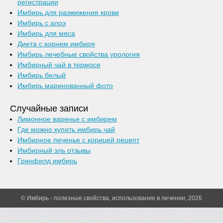
регистрации
Имбирь для разжижения крови
Имбирь с алоэ
Имбирь для мяса
Диета с корнем имбиря
Имбирь лечебные свойства урология
Имбирный чай в термосе
Имбирь белый
Имбирь маринованный фото
Случайные записи
Лимонное варенье с имбирем
Где можно купить имбирь чай
Имбирное печенье с корицей рецепт
Имбирный эль отзывы
Гринфилд имбирь
© Имбирь - полезные свойства, использование в лечении, 2026