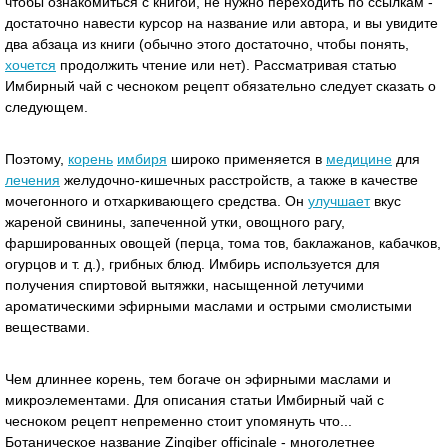
чтобы ознакомиться с книгой, не нужно переходить по ссылкам -
достаточно навести курсор на название или автора, и вы увидите
два абзаца из книги (обычно этого достаточно, чтобы понять,
хочется
продолжить чтение или нет). Рассматривая статью
Имбирный чай с чесноком рецепт обязательно следует сказать о
следующем.
Поэтому,
корень
имбиря
широко применяется в
медицине
для
лечения
желудочно-кишечных расстройств, а также в качестве
мочегонного и отхаркивающего средства. Он
улучшает
вкус
жареной свинины, запеченной утки, овощного рагу,
фаршированных овощей (перца, тома тов, баклажанов, кабачков,
огурцов и т. д.), грибных блюд. Имбирь используется для
получения спиртовой вытяжки, насыщенной летучими
ароматическими эфирными маслами и острыми смолистыми
веществами.
Чем длиннее корень, тем богаче он эфирными маслами и
микроэлементами. Для описания статьи Имбирный чай с
чесноком рецепт непременно стоит упомянуть что...
Ботаническое название Zingiber officinale - многолетнее