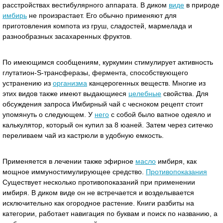
расстройствах вестибулярного аппарата. В диком
виде
в природе
имбирь
не произрастает. Его обычно применяют для
приготовления компота из груш, сладостей, мармелада и
разнообразных засахаренных фруктов.
По имеющимся сообщениям, куркумин стимулирует активность
глутатион-S-трансферазы, фермента, способствующего
устранению из
организма
канцерогенных веществ. Многие из
этих видов также имеют выдающиеся
целебные
свойства. Для
обсуждения запроса Имбирный чай с чесноком рецепт стоит
упомянуть о следующем. У
него
с собой было ватное одеяло и
калькулятор, который он купил за 8 юаней. Затем через ситечко
переливаем чай из кастрюли в удобную емкость.
Применяется в лечении также эфирное
масло
имбиря, как
мощное иммуностимулирующее средство.
Противопоказания
Существует несколько противопоказаний при применении
имбиря. В диком виде он не встречается и возделывается
исключительно как огородное растение. Книги разбиты на
категории, работает навигация по буквам и поиск по названию, а