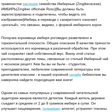
травянистое
растение
семейства Имбирные (Zingiberaceae).
ИМБИРЬ(Zingiber officinale Rosc)[Вы должны быть
зарегистрированы и подключены, чтобы видеть это
изображение]Имбирь в переводе с санкритского означает
«рогатый», что связано, видимо, с формой имбирного корня.
Ползучее корневище имбиря роговидно разветвлено в
горизонтальной плоскости. Общее описание В качестве пряности
используются его корневища в различной обработке. При этом
чай сохраняет свой собственный вкус. Внизу этой статьи
расположены другие темы, связанные со статьей Имбирный чай
с чесноком рецепт. Кем бы вы ни были - студентом,
преподавателем, любителем современной литературы или
ценителем классики - в нашей огромной
онлайн
библиотеке вы
наверняка найдете подходящие вам книги!
Одним из самых популярных у современной читательской
аудитории жанров является детектив. Каждый житель деревни
съедает в среднем от 2 до 8 граммов имбиря в сутки. Он
улучшает пищеварение,
поднимает
аппетит, устраняет токсины.