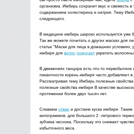
организма. Имбирь сохранит вкус и свежесть в
содержанием холестерина и натрия. Тему Имби
следующего.
В медицине имбирь широко используется уже бо
Так же можете почитать о других масках для л
статье "Маски для лица в домашних условиях, 
имбиря для
волос
помогает
укрепить волосяные
В движениях танцора есть что-то первобытное 
пикантности корень имбиря часто добавляют в
Рассматривая тему Имбирь полезные свойства и
полезные свойства имбиря В качестве высокоэ
протяжении более двух тысяч лет.
Сливаем
отвар
и достаем куски имбиря. Таким
килограммов. для большого 2 -литрового термос
зубчика чеснока. Поскольку это снижает чувств
избыточного веса.