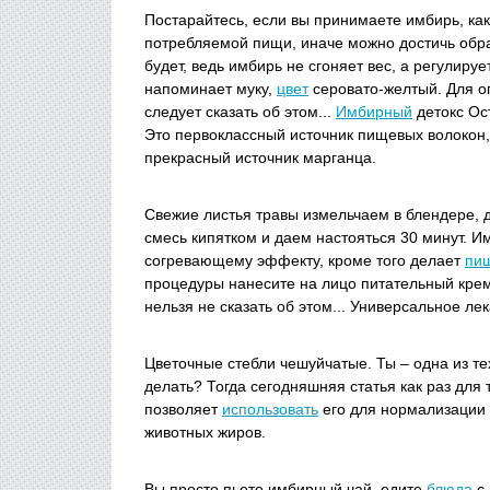
Постарайтесь, если вы принимаете имбирь, ка
потребляемой пищи, иначе можно достичь обра
будет, ведь имбирь не сгоняет вес, а регулиру
напоминает муку,
цвет
серовато-желтый. Для о
следует сказать об этом...
Имбирный
детокс Ост
Это первоклассный источник пищевых волокон, 
прекрасный источник марганца.
Свежие листья травы измельчаем в блендере, 
смесь кипятком и даем настояться 30 минут. И
согревающему эффекту, кроме того делает
пи
процедуры нанесите на лицо питательный крем
нельзя не сказать об этом... Универсальное лек
Цветочные стебли чешуйчатые. Ты – одна из тех
делать? Тогда сегодняшняя статья как раз для
позволяет
использовать
его для нормализации 
животных жиров.
Вы просто пьете имбирный чай, едите
блюда
с 