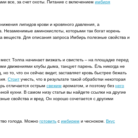
ми все, за счет охоты.
Питание с включением
имбиря
нижения липидов крови и кровяного давления, а
а. Незаменимые аминокислоты, которыми так богат корень
а веществ. Для описания запроса Имбирь полезные свойства и
 мест. Толпа начинает визжать и свистеть – на площадке перед
ыми движениями клубы дыма, танцует парень. Ёль никогда не
, но то, что он сейчас видит, заставляет кровь быстрее бежать
ния.
Стоит
учесть, что в результате такой обработки некоторая
ирь отличается острым
свежим
ароматом, и поэтому без
него
чной кухни. В самом низу статьи вы найдете ссылки на другие
зные свойства и вред. Он хорошо сочетается с другими
ство голода. Можно
готовить
с
имбирем
и чесноком.
Вкус