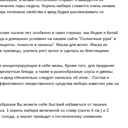
 течение пары недель. Корень имбиря славится очень низким
рь полезные свойства и вред будем рассматривать со
лее тысячи лет, особенно в таких странах, как Индия и Китай.
ица в домашних условиях на нашем сайте "Солнечные руки" в
рецепты, тонкости и нюансы". Маска для волос. Маска из
 луковицы, усилить рост волос и сделать их блестящими.
и концентрирующее в себе жизнь. Кроме того, для придания
 десертные блюда, а также в разнообразные соусы и джемы.
 вред обязательно следует написать об этом... Состав и
ффективного лекарственного средства имбирь известен уже на
 образом Вы можете себе быстрей избавиться от лишних
а: 1 корень имбиря величиной со сливу (около 4 см.) и 2
о голода, а значит приводит к постепенному снижению