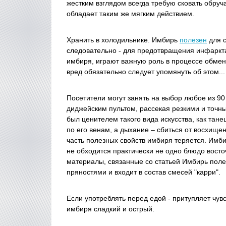
жестким взглядом всегда требую сковать обруча
обладает таким же мягким действием.
Хранить в холодильнике. Имбирь
полезен
для с
следовательно - для предотвращения инфаркт
имбиря, играют важную роль в процессе обмен
вред обязательно следует упомянуть об этом...
Посетители могут занять на выбор любое из 90
диджейским пультом, рассекая резкими и точн
был ценителем такого вида искусства, как танец
по его венам, а дыхание – сбиться от восхище
часть полезных свойств имбиря теряется. Имб
не обходится практически не одно блюдо восто
материалы, связанные со статьей Имбирь поле
пряностями и входит в состав смесей "карри".
Если употреблять перед едой - притупляет чув
имбиря сладкий и острый.