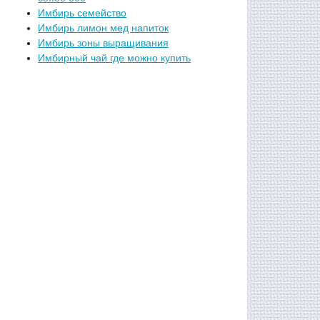
Имбирь семейство
Имбирь лимон мед напиток
Имбирь зоны выращивания
Имбирный чай где можно купить