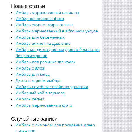
Новые статьи
Имбирь маринованный свойства
Имбирное печенье фото
Имбирь сжигает жиры отзывы
Имбирь маринованный в яблочном уксусе
Имбирь для беременных
Имбирь влияет на давление
Имбирная диета для похудения бесплатно
без регистрации
Имбирь для разжижения крови
Имбирь с алоэ
Имбирь для мяса
Диета с корнем имбиря
Имбирь лечебные свойства урология
Имбирный чай в термосе
Имбирь белый
Имбирь маринованный фото
Случайные записи
Имбирь с лимоном для похудения green
coffee 800