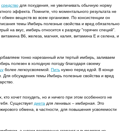
к
средство
для похудения, не увеличивать обычную норму
тного эффекта. Помните, что моментального результата не
ет обмен веществ во всем организме. По консистенции он
писания темы Имбирь полезные свойства и вред обязательно
рый на вкус, имбирь относится к разряду "горячих специй".
витамина В6, железа, магния, калия, витамина Е и селена, и
добавляем тонко нарезанный или тертый имбирь, заливаем
мбирь полезен в холодную погоду благодаря своему
щу
более легкоусвояемой.
Пить
нужно перед едой. В конце
. Для обсуждения темы Имбирь полезные свойства и вред
арство.
, кто хочет похудеть, но и ничего при этом особенного не
 тебя. Существует
диета
для ленивых – имбирная. Это
жирового обмена, в частности, для повышения усвояемости
имбирем, а шлаки постепенно сгорают и выводятся из