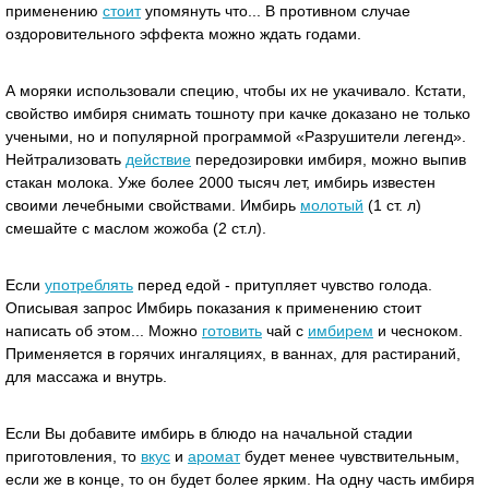
применению
стоит
упомянуть что... В противном случае
оздоровительного эффекта можно ждать годами.
А моряки использовали специю, чтобы их не укачивало. Кстати,
свойство имбиря снимать тошноту при качке доказано не только
учеными, но и популярной программой «Разрушители легенд».
Нейтрализовать
действие
передозировки имбиря, можно выпив
стакан молока. Уже более 2000 тысяч лет, имбирь известен
своими лечебными свойствами. Имбирь
молотый
(1 ст. л)
смешайте с маслом жожоба (2 ст.л).
Если
употреблять
перед едой - притупляет чувство голода.
Описывая запрос Имбирь показания к применению стоит
написать об этом... Можно
готовить
чай с
имбирем
и чесноком.
Применяется в горячих ингаляциях, в ваннах, для растираний,
для массажа и внутрь.
Если Вы добавите имбирь в блюдо на начальной стадии
приготовления, то
вкус
и
аромат
будет менее чувствительным,
если же в конце, то он будет более ярким. На одну часть имбиря