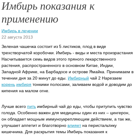
Имбирь показания к
применению
Имбирь в лечении
22 августа 2013
Зеленая чашечка состоит из 5 листиков, плод в виде
трехстворчатой коробочки. Имбирь - виды и места произрастания
Насчитывается семь видов этого пряного лекарственного
растения, распространенного в основном Китае, Индии,
Западной Африке, на Барбадосе и острове Ямайка.
Принимаем в
течении дня за 20 минут до еды.
Имбирный
чай 2 Нарезаем
корень
имбиря
тонкими полосами, заливаем водой и доводим до
кипения на малом огне.
Лучше всего
пить
имбирный чай до еды, чтобы притупить чувство
голода. Особенно важен для медицины один из них – цингерон,
он обладает мощным иммуноукрепляющим действием, а так же,
улучшает аппетит и благотворно
влияет
на перистальтику
кишечника. Для раскрытия темы Имбирь показания к