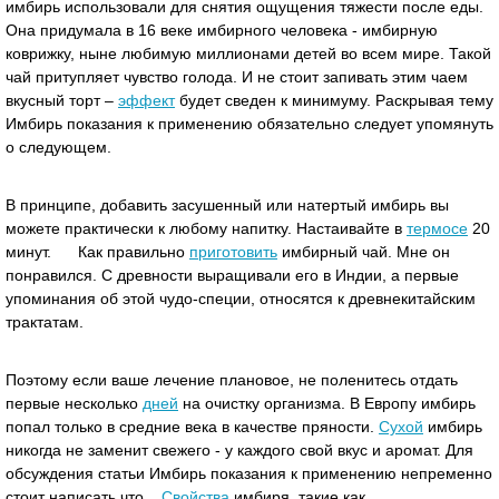
имбирь использовали для снятия ощущения тяжести после еды.
Она придумала в 16 веке имбирного человека - имбирную
коврижку, ныне любимую миллионами детей во всем мире. Такой
чай притупляет чувство голода. И не стоит запивать этим чаем
вкусный торт –
эффект
будет сведен к минимуму. Раскрывая тему
Имбирь показания к применению обязательно следует упомянуть
о следующем.
В принципе, добавить засушенный или натертый имбирь вы
можете практически к любому напитку. Настаивайте в
термосе
20
минут. Как правильно
приготовить
имбирный чай. Мне он
понравился. С древности выращивали его в Индии, а первые
упоминания об этой чудо-специи, относятся к древнекитайским
трактатам.
Поэтому если ваше лечение плановое, не поленитесь отдать
первые несколько
дней
на очистку организма. В Европу имбирь
попал только в средние века в качестве пряности.
Сухой
имбирь
никогда не заменит свежего - у каждого свой вкус и аромат. Для
обсуждения статьи Имбирь показания к применению непременно
стоит написать что...
Свойства
имбиря, такие как,