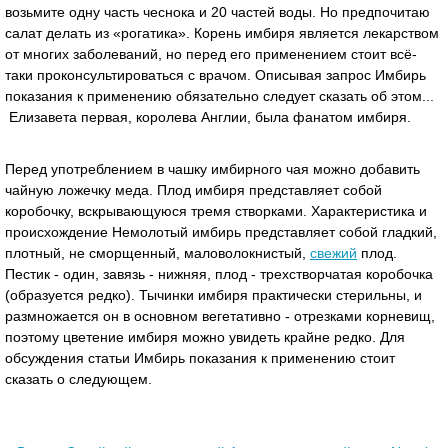
возьмите одну часть чеснока и 20 частей воды. Но предпочитаю
салат делать из «рогатика». Корень имбиря является лекарством
от многих заболеваний, но перед его применением стоит всё-
таки проконсультироваться с врачом. Описывая запрос Имбирь
показания к применению обязательно следует сказать об этом...
Елизавета первая, королева Англии, была фанатом имбиря.
Перед употреблением в чашку имбирного чая можно добавить
чайную ложечку меда. Плод имбиря представляет собой
коробочку, вскрывающуюся тремя створками. Характеристика и
происхождение Немолотый имбирь представляет собой гладкий,
плотный, не сморщенный, маловолокнистый,
свежий
плод.
Пестик - один, завязь - нижняя, плод - трехстворчатая коробочка
(образуется редко). Тычинки имбиря практически стерильны, и
размножается он в основном вегетативно - отрезками корневищ,
поэтому цветение имбиря можно увидеть крайне редко. Для
обсуждения статьи Имбирь показания к применению стоит
сказать о следующем.