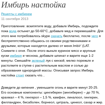
Имбирь настойка
Рецепты с имбирем
11 сентября 2013
Приготовление: вскипятите воду, добавьте Имбирь, подождите
пока
вода
остынет до 50-60°C, добавьте мед и перемешайте. Для
этого мне потребовалось skype
скачать
бесплатно, после
чего
я
беспрепятственно общаюсь со своими родственниками и
друзьями, которые находятся далеко от меня.Imbír′ (LAT.
Снимите с огня. После этого выньте куриное мясо и крупные
куски
имбиря
и чеснока, добавьте шпинат и варите еще 1-2
минуты. Смешайте
зеленый
лук с кинзой, мелко порежьте и
растолките в ступке с растительным маслом и солью до
образования однородной массы. Описывая запрос Имбирь
настойка
стоит
сказать что...
Доведите до кипения , уменьшите огонь и варите минут 20-25.
Его основные компоненты: цингиберен (зингиберен) – до 70 %,
крахмал – 4 %, гингерол – 1,5 %, камфен, линалоол, гингерин,
фелландрен, бисаболен, борнеол, цитраль, цинеол, сахар и жир.