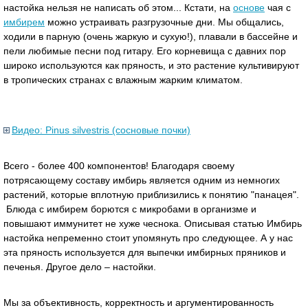
настойка нельзя не написать об этом... Кстати, на
основе
чая с
имбирем
можно устраивать разгрузочные дни. Мы общались,
ходили в парную (очень жаркую и сухую!), плавали в бассейне и
пели любимые песни под гитару. Его корневища с давних пор
широко используются как пряность, и это растение культивируют
в тропических странах с влажным жарким климатом.
Видео: Pinus silvestris (сосновые почки)
Всего - более 400 компонентов! Благодаря своему
потрясающему составу имбирь является одним из немногих
растений, которые вплотную приблизились к понятию "панацея".
Блюда с имбирем борются с микробами в организме и
повышают иммунитет не хуже чеснока. Описывая статью Имбирь
настойка непременно стоит упомянуть про следующее. А у нас
эта пряность используется для выпечки имбирных пряников и
печенья. Другое дело – настойки.
Мы за объективность, корректность и аргументированность