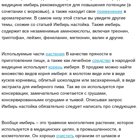
медицине имбирь рекомендуется для повышения потенции (в
сочетании с морковью), а также находит свое
применение
в
ароматерапии. В самом низу этой статьи вы увидите другие
темы, схожие со статьей Имбирь настойка. Также имбирь
содержит все незаменимые аминокислоты, включая треонин,
триптофан, лейзин, фениланин, метионин, валин и другие.
Используемые части
растения
В качестве пряности в
приготовлении пищи, а также как лечебное
средство
в народной
медицине используют
корень
имбиря. В продаже можно найти
множество видов корня имбиря: в молотом виде или в виде
кусков корневищ, облитый шоколадом или засахаренный, в виде
экстракта для имбирного пива. Так же он используется при
консервации, замечательно сочетается с грушами,
консервированными огурцами и тыквой. Описывая запрос
Имбирь настойка обязательно следует написать про следующее.
Вообще имбирь – это травяное многолетнее растение, которое
используется в медицинских целях, в промышленности, в
косметологии. Он хорошо
очистить
организм от шлаков и