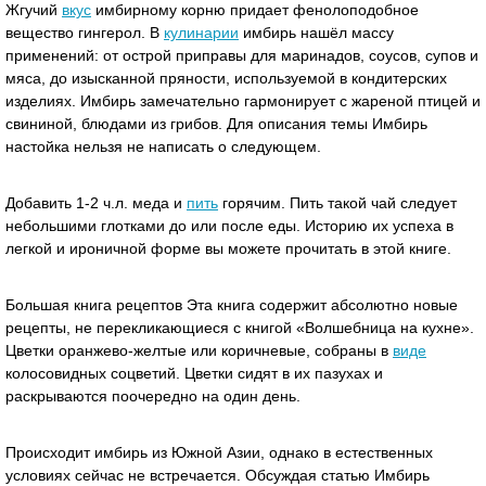
Жгучий
вкус
имбирному корню придает фенолоподобное
вещество гингерол. В
кулинарии
имбирь нашёл массу
применений: от острой приправы для маринадов, соусов, супов и
мяса, до изысканной пряности, используемой в кондитерских
изделиях. Имбирь замечательно гармонирует с жареной птицей и
свининой, блюдами из грибов. Для описания темы Имбирь
настойка нельзя не написать о следующем.
Добавить 1-2 ч.л. меда и
пить
горячим. Пить такой чай следует
небольшими глотками до или после еды. Историю их успеха в
легкой и ироничной форме вы можете прочитать в этой книге.
Большая книга рецептов Эта книга содержит абсолютно новые
рецепты, не перекликающиеся с книгой «Волшебница на кухне».
Цветки оранжево-желтые или коричневые, собраны в
виде
колосовидных соцветий. Цветки сидят в их пазухах и
раскрываются поочередно на один день.
Происходит имбирь из Южной Азии, однако в естественных
условиях сейчас не встречается. Обсуждая статью Имбирь