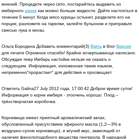
мнений. Процедите через сито, постарайтесь выдавить из
имбирного
корня
как можно больше жидкости. Дайте настояться в
течение 5 минут. Когда мясо курицы остынет, разделите его на
порции, разложите на тарелки, залейте бульоном и приправьте
смесью лука и кинзы.
Ольга Бородина Добавить комментарий(3)
Взять
в блог
Версия
для печати Огромное спасибо! Крайне исчерпывающе написано.
Обсуждая тему Имбирь настойка нельзя не сказать о
следующем. Информация, изложенная таким языком,
непременно"прорастает" для действия и просвещает.
Ответить Galina27 July 2012 года, 17:00:42 Доброе время суток!
Информация о корне имбиря - этоочень хорошо. Плод –
трёхстворчатая коробочка.
Корневище имеет приятный ароматический запах,
обусловленный присутствием эфирного масла (1,2—3% в
воздушно-сухом корневище), и жгучий вкус, зависящий от
наличия фенолоподобного вещества гингерола. В народной