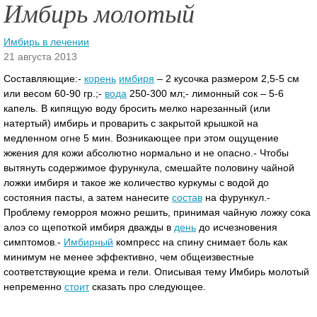
Имбирь молотый
Имбирь в лечении
21 августа 2013
Составляющие:-
корень
имбиря
– 2 кусочка размером 2,5-5 см
или весом 60-90 гр.;-
вода
250-300 мл;- лимонный сок – 5-6
капель. В кипящую воду бросить мелко нарезанный (или
натертый) имбирь и проварить с закрытой крышкой на
медленном огне 5 мин. Возникающее при этом ощущение
жжения для кожи абсолютно нормально и не опасно.- Чтобы
вытянуть содержимое фурункула, смешайте половину чайной
ложки имбиря и такое же количество куркумы с водой до
состояния пасты, а затем нанесите
состав
на фурункул.-
Проблему геморроя можно решить, принимая чайную ложку сока
алоэ со щепоткой имбиря дважды в
день
до исчезновения
симптомов.-
Имбирный
компресс на спину снимает боль как
минимум не менее эффективно, чем общеизвестные
соответствующие крема и гели. Описывая тему Имбирь молотый
непременно
стоит
сказать про следующее.