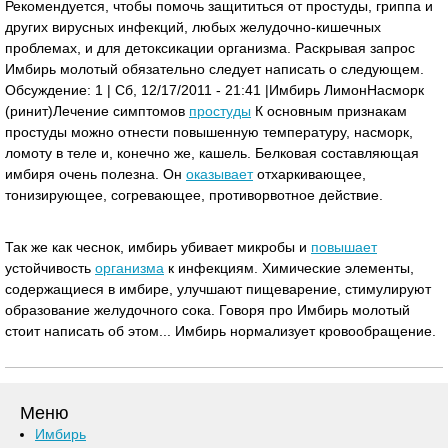
Рекомендуется, чтобы помочь защититься от простуды, гриппа и
других вирусных инфекций, любых желудочно-кишечных
проблемах, и для детоксикации организма. Раскрывая запрос
Имбирь молотый обязательно следует написать о следующем.
Обсуждение: 1 | Сб, 12/17/2011 - 21:41 |Имбирь Лимон Насморк
(ринит)Лечение симптомов
простуды
К основным признакам
простуды можно отнести повышенную температуру, насморк,
ломоту в теле и, конечно же, кашель. Белковая составляющая
имбиря очень полезна. Он
оказывает
отхаркивающее,
тонизирующее, согревающее, противорвотное действие.
Так же как чеснок, имбирь убивает микробы и
повышает
устойчивость
организма
к инфекциям. Химические элементы,
содержащиеся в имбире, улучшают пищеварение, стимулируют
образование желудочного сока. Говоря про Имбирь молотый
стоит написать об этом... Имбирь нормализует кровообращение.
Меню
Имбирь