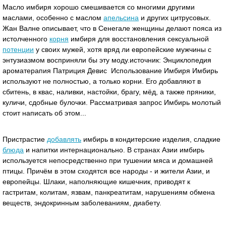
Масло имбиря хорошо смешивается со многими другими
маслами, особенно с маслом
апельсина
и других цитрусовых.
Жан Валне описывает, что в Сенегале женщины делают пояса из
истолченного
корня
имбиря для восстановления сексуальной
потенции
у своих мужей, хотя вряд ли европейские мужчины с
энтузиазмом восприняли бы эту моду.источник: Энциклопедия
ароматерапия Патриция Девис Использование Имбиря Имбирь
используют не полностью, а только корни. Его добавляют в
сбитень, в квас, наливки, настойки, брагу, мёд, а также пряники,
куличи, сдобные булочки. Рассматривая запрос Имбирь молотый
стоит написать об этом...
Пристрастие
добавлять
имбирь в кондитерские изделия, сладкие
блюда
и напитки интернационально. В странах Азии имбирь
используется непосредственно при тушении мяса и домашней
птицы. Причём в этом сходятся все народы - и жители Азии, и
европейцы. Шлаки, наполняющие кишечник, приводят к
гастритам, колитам, язвам, панкреатитам, нарушениям обмена
веществ, эндокринным заболеваниям, диабету.