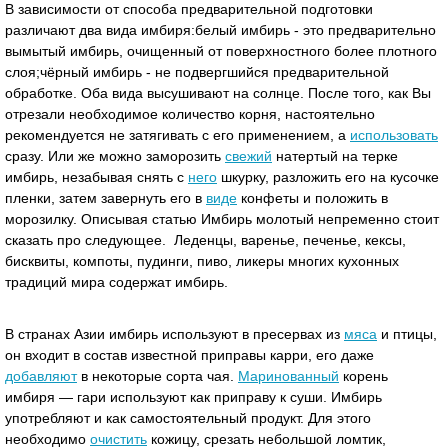
В зависимости от способа предварительной подготовки
различают два вида имбиря:белый имбирь - это предварительно
вымытый имбирь, очищенный от поверхностного более плотного
слоя;чёрный имбирь - не подвергшийся предварительной
обработке. Оба вида высушивают на солнце. После того, как Вы
отрезали необходимое количество корня, настоятельно
рекомендуется не затягивать с его применением, а
использовать
сразу. Или же можно заморозить
свежий
натертый на терке
имбирь, незабывая снять с
него
шкурку, разложить его на кусочке
пленки, затем завернуть его в
виде
конфеты и положить в
морозилку. Описывая статью Имбирь молотый непременно стоит
сказать про следующее. Леденцы, варенье, печенье, кексы,
бисквиты, компоты, пудинги, пиво, ликеры многих кухонных
традиций мира содержат имбирь.
В странах Азии имбирь используют в пресервах из
мяса
и птицы,
он входит в состав известной приправы карри, его даже
добавляют
в некоторые сорта чая.
Маринованный
корень
имбиря — гари используют как приправу к суши. Имбирь
употребляют и как самостоятельный продукт. Для этого
необходимо
очистить
кожицу, срезать небольшой ломтик,