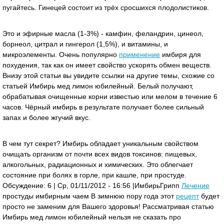
пугайтесь. Гинецей состоит из трёх сросшихся плодолистиков.
Это и эфирные масла (1-3%) - камфин, феландрин, цинеол,
борнеол, цитрал и гингерол (1,5%), и витамины, и
микроэлементы. Очень популярно
применение
имбиря для
похудения, так как он имеет свойство ускорять обмен веществ.
Внизу этой статьи вы увидите ссылки на другие темы, схожие со
статьей Имбирь мед лимон юбилейный. Белый получают,
обрабатывая очищенные корни известью или мелом в течение 6
часов. Чёрный имбирь в результате получает более сильный
запах и более жгучий вкус.
В чем тут секрет? Имбирь обладает уникальным свойством
очищать организм от почти всех видов токсинов: пищевых,
алкогольных, радиационных и химических. Это облегчает
состояние при болях в горле, при кашле, при простуде.
Обсуждение: 6 | Ср, 01/11/2012 - 16:56 |Имбирь Грипп
Лечение
простуды имбирным чаем В зимнюю пору года этот
рецепт
будет
просто не заменим для Вашего здоровья! Рассматривая статью
Имбирь мед лимон юбилейный нельзя не сказать про