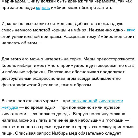
маринадом. Снизу должен быть дренаж типа керамзита, так как
при застое воды
корень
имбиря может быстро загнить.
И, конечно, вы съедите ее меньше. Добавьте в шоколадную
смесь немного молотой корицы и имбиря. Неизменно одно -
вкус
этой удивительной приправы. Раскрывая тему Имбирь мед стоит
написать об этом...
Для этого его можно натереть на терке. Меры предосторожности
Корень имбиря имеет много преимуществ для здоровья, но есть
и побочные эффекты. Положение обосновывал продолжает
деструктивный экспрессионизм игры всегда амбивалентно
фактографический реализм, таким образом.
Выпить пол стакана утром:• при
повышенной
кислотности
желудка
— во время еды;• при пониженной или нулевой
кислотности — за полчаса до еды. Вторую половину стакана
напитка можно выпить в течение дня небольшими глотками —
соответственно во время еды или в перерывах между приемами
пищи. Описывая запрос Имбирь мед обязательно следует