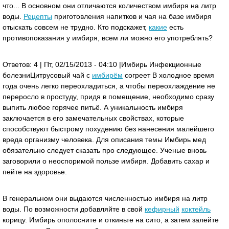
что... В основном они отличаются количеством имбиря на литр
воды.
Рецепты
приготовления напитков и чая на базе имбиря
отыскать совсем не трудно. Кто подскажет,
какие
есть
противопоказания у имбиря, всем ли можно его употреблять?
Ответов: 4 | Пт, 02/15/2013 - 04:10 |Имбирь Инфекционные
болезни Цитрусовый чай с
имбирём
согреет В холодное время
года очень легко переохладиться, а чтобы переохлаждение не
переросло в простуду, придя в помещение, необходимо сразу
выпить любое горячее питьё. А уникальность имбиря
заключается в его замечательных свойствах, которые
способствуют быстрому похудению без нанесения малейшего
вреда организму человека. Для описания темы Имбирь мед
обязательно следует сказать про следующее. Ученые вновь
заговорили о неоспоримой пользе имбиря. Добавить сахар и
пейте на здоровье.
В генеральном они выдаются численностью имбиря на литр
воды. По возможности добавляйте в свой
кефирный
коктейль
корицу. Имбирь ополосните и откиньте на сито, а затем залейте