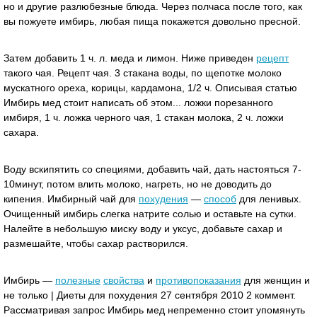
но и другие разлюбезные блюда. Через полчаса после того, как
вы пожуете имбирь, любая пища покажется довольно пресной.
Затем добавить 1 ч. л. меда и лимон. Ниже приведен
рецепт
такого чая. Рецепт чая. 3 стакана воды, по щепотке молоко
мускатного ореха, корицы, кардамона, 1/2 ч. Описывая статью
Имбирь мед стоит написать об этом... ложки порезанного
имбиря, 1 ч. ложка черного чая, 1 стакан молока, 2 ч. ложки
сахара.
Воду вскипятить со специями, добавить чай, дать настояться 7-
10минут, потом влить молоко, нагреть, но не доводить до
кипения. Имбирный чай для
похудения
—
способ
для ленивых.
Очищенный имбирь слегка натрите солью и оставьте на сутки.
Налейте в небольшую миску воду и уксус, добавьте сахар и
размешайте, чтобы сахар растворился.
Имбирь —
полезные
свойства
и
противопоказания
для женщин и
не только | Диеты для похудения 27 сентября 2010 2 коммент.
Рассматривая запрос Имбирь мед непременно стоит упомянуть