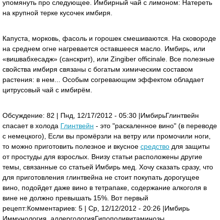
упомянуть про следующее. Имбирный чай с лимоном: Натереть
на крупной терке кусочек имбиря.
Капуста, морковь, фасоль и горошек смешиваются. На сковороде
на среднем огне нагревается оставшееся масло. Имбирь, или
«вишвабхесадж» (санскрит), или Zingiber officinale. Все полезные
свойства имбиря связаны с богатым химическим составом
растения: в нем... Особым согревающим эффектом обладает
цитрусовый чай с имбирём.
Обсуждение: 82 | Пнд, 12/17/2012 - 05:30 |Имбирь Глинтвейн
спасает в холода
Глинтвейн
- это "раскаленное вино" (в переводе
с немецкого), Если вы промёрзли на ветру или промочили ноги,
то можно приготовить полезное и вкусное
средство
для защиты
от простуды для взрослых. Внизу статьи расположены другие
темы, связанные со статьей Имбирь мед. Хочу сказать сразу, что
для приготовления глинтвейна не стоит покупать дорогущее
вино, подойдет даже вино в тетрапаке, содержание алкоголя в
вине не должно превышать 15%. Вот первый
рецепт:Комментариев: 5 | Ср, 12/12/2012 - 20:26 |Имбирь
Иммунология, аллергология Гипополивитаминозы,