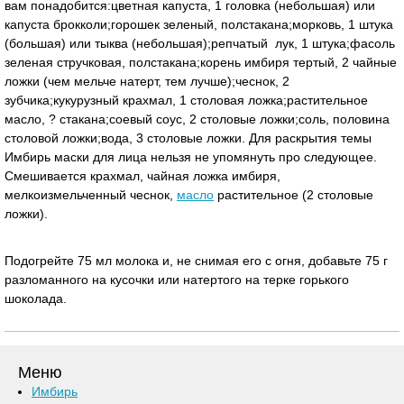
вам понадобится:цветная капуста, 1 головка (небольшая) или
капуста брокколи;горошек зеленый, полстакана;морковь, 1 штука
(большая) или тыква (небольшая);репчатый лук, 1 штука;фасоль
зеленая стручковая, полстакана;корень имбиря тертый, 2 чайные
ложки (чем мельче натерт, тем лучше);чеснок, 2
зубчика;кукурузный крахмал, 1 столовая ложка;растительное
масло, ? стакана;соевый соус, 2 столовые ложки;соль, половина
столовой ложки;вода, 3 столовые ложки. Для раскрытия темы
Имбирь маски для лица нельзя не упомянуть про следующее.
Смешивается крахмал, чайная ложка имбиря,
мелкоизмельченный чеснок,
масло
растительное (2 столовые
ложки).
Подогрейте 75 мл молока и, не снимая его с огня, добавьте 75 г
разломанного на кусочки или натертого на терке горького
шоколада.
Меню
Имбирь