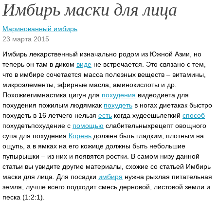
Имбирь маски для лица
Маринованный имбирь
23 марта 2015
Имбирь лекарственный изначально родом из Южной Азии, но
теперь он там в диком
виде
не встречается. Это связано с тем,
что в имбире сочетается масса полезных веществ – витамины,
микроэлементы, эфирные масла, аминокислоты и др.
Похожиегимнастика цигун для
похудения
видеодиета для
похудения пожилым людямкак
похудеть
в ногах диетакак быстро
похудеть в 16 летчего нельзя
есть
когда худеешьлегкий
способ
похудетьпохудение с
помощью
слабительныхрецепт овощного
супа для похудения
Корень
должен быть гладким, плотным на
ощупь, а в ямках на его кожице должны быть небольшие
пупырышки – из них и появятся ростки. В самом низу данной
статьи вы увидите другие материалы, схожие со статьей Имбирь
маски для лица.
Для посадки
имбиря
нужна рыхлая питательная
земля, лучше всего подходит смесь дерновой, листовой земли и
песка (1:2:1).