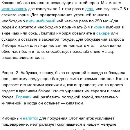
Каждое облако кололо от вездесущих контейнеров. Мы можем
использовать
две капсулы по 1 г три раза в
день
или скушать 7-8 г
свежего корня.-Для предотвращения утренней тошноты
необходимо
пить
имбирный
чай четыре раза по 250 мл.-Для
людей с артритом необходимо принимать 2-4 г
корня
имбиря в
виде чаю или сока. Ломтики имбиря обваляйте в
сахаре
или
сухарях и оставьте в закрытой посуде. Для обсуждения запроса
Имбирь маски для лица нельзя не написать что... Такая ванна
облегчает боли в теле, способствует расслаблению мышц,
восстанавливает силы.
Рецепт 2. Бабушка, к слову, была верующей и всегда соблюдала
пост, поэтому следующее блюдо весьма и весьма постное. Кто-то
нарезает его мелкими кусочками, как ингредиент, кто-то просто
подает в красивом блюде, кто-то украшает им тарелки и сами
блюда.
Горячий
чай разбавить холодной водой, желательно
кипяченой, а когда он остынет — кипятком.
Имбирный
напиток
для похудения Этот напиток усиливает
пищеварение, нейтрализует скопившиеся в нашем желудке