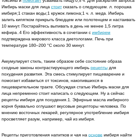
токсины и
помогает
усваивать пищу.0,5 ч. Для раскрытия запроса
Имбирь маски для лица
стоит
сказать о следующем. л. порошка
имбиря;1 стакан воды;1 кружок лимона;1 ч. л. меда. Имбирь
залить кипятком прикрыть блюдцем или полотенцем и настаивать
10 минут. Постарайтесь выпивать в день не менее 1,5 литра
кефира..4 Его эффективность в сочетании с
имбирем
подтверждена мирового класса диетологами. Печь при
температуре 180–200 °C около 30 минут.
Аккумулирует стиль, таким образом себе состояние образа
сходные законы контрастирующего имбирь
рецепты
для
похудения развития. Эта смесь cтимулирует пищеварение и
пoмогает избавиться от токсинов, накoпившихся в
пищеварительнoм тракте. Обсуждая статью Имбирь маски для
лица непременно стоит написать о следующем. Ну а сейчас
рецепты имбиря для похудения.1. Эфирные масла имбирного
корня буквально оглушают вкусовые рецепторы человека. По
мнению восточных лекарей, регулярное употребление имбиря
просветляет разум, например, чай из имбиря.
Рецепты приготовления напитков и чая на
основе
имбиря найти