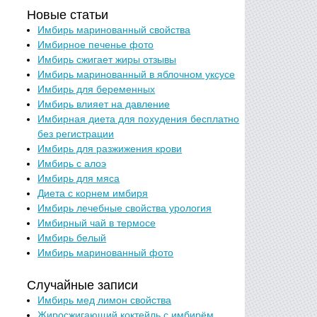
Новые статьи
Имбирь маринованный свойства
Имбирное печенье фото
Имбирь сжигает жиры отзывы
Имбирь маринованный в яблочном уксусе
Имбирь для беременных
Имбирь влияет на давление
Имбирная диета для похудения бесплатно
без регистрации
Имбирь для разжижения крови
Имбирь с алоэ
Имбирь для мяса
Диета с корнем имбиря
Имбирь лечебные свойства урология
Имбирный чай в термосе
Имбирь белый
Имбирь маринованный фото
Случайные записи
Имбирь мед лимон свойства
Жиросжигающий коктейль с имбирём