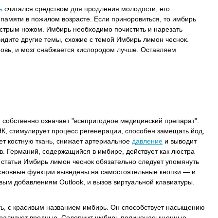
ь
считался средством для продления молодости, его
 памяти в пожилом возрасте. Если приноровиться, то имбирь
острым ножом. Имбирь необходимо почистить и нарезать
видите другие темы, схожие с темой Имбирь лимон чеснок.
овь, и мозг снабжается кислородом лучше. Оставляем
 собственно означает "всепригодное медицинский препарат".
НК, стимулирует процесс регенерации, способен замещать йод,
яет костную ткань, снижает артериальное
давление
и выводит
в. Германий, содержащийся в имбире, действует как люстра
я статьи Имбирь лимон чеснок обязательно следует упомянуть
о основные функции выведены на самостоятельные кнопки — и
овым добавлениям Outlook, и вызов виртуальной клавиатуры.
ть, с красивым названием имбирь. Он способствует насыщению
трализует вредные. Содержит имбирь полиненасыщенные