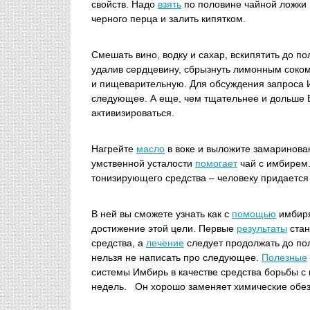
свойств. Надо
взять
по половине чайной ложки
черного перца и залить кипятком.
Смешать вино, водку и сахар, вскипятить до п
удалив сердцевину, сбрызнуть лимонным соком
и пищеварительную. Для обсуждения запроса
следующее. А еще, чем тщательнее и дольше В
активизироваться.
Нагрейте
масло
в воке и выложите замаринова
умственной усталости
помогает
чай с имбирем
тонизирующего средства – человеку придается
В ней вы сможете узнать как с
помощью
имбир
достижение этой цели. Первые
результаты
стан
средства, а
лечение
следует продолжать до по
нельзя не написать про следующее.
Полезные
системы Имбирь в качестве средства борьбы 
недель. Он хорошо заменяет химические обез