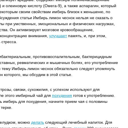
 и олеиновую кислоту (Омега-9), а также аспарагин, который
некоторым своим свойствам имбирь близок к женьшеню, по
бсуждения статьи Имбирь лимон чеснок нельзя не сказать о
ы при умственных, эмоциональных и физических нагрузках,
ства. Он активизирует мозговое кровообращение,
, концентрацию внимания,
улучшает
память, и, при этом,
 стресса.
тибактериальным, противовоспалительным, бактерицидным
уставных, ревматических и мышечных болях, его употребление
 тему Имбирь лимон чеснок обязательно следует упомянуть
 которого, мы обсудим в этой статье.
трозы, связки, сухожилия, с успехом используют для
сле этого имбирный чай для
похудения
готов к употреблению.
ь имбирь для похудения, начните прием чая с половины
 терке.
елудком, можно
делать
следующий лечебный напиток. Для