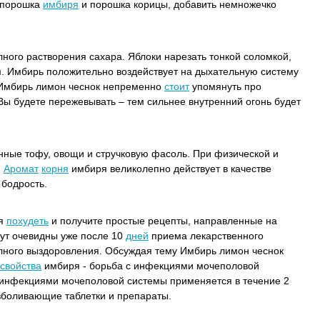
 порошка
имбиря
и порошка корицы, добавить немножечко
олного растворения сахара. Яблоки нарезать тонкой соломкой,
. Имбирь положительно воздействует на дыхательную систему
 Имбирь лимон чеснок непременно
стоит
упомянуть про
ы будете пережевывать – тем сильнее внутренний огонь будет
нные тофу, овощи и стручковую фасоль. При физической и
.
Аромат
корня
имбиря великолепно действует в качестве
 бодрость.
я
похудеть
и получите простые рецепты, направленные на
ут очевидны уже после 10
дней
приема лекарственного
лного выздоровления. Обсуждая тему Имбирь лимон чеснок
свойства
имбиря - борьба с инфекциями мочеполовой
с инфекциями мочеполовой системы применяется в течение 2
боливающие таблетки и препараты.