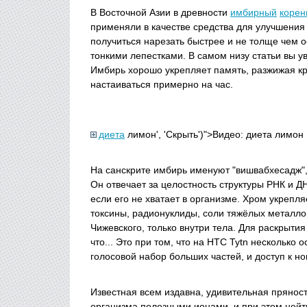
В Восточной Азии в древности
имбирный
корен
применяли в качестве средства для улучшения
получиться нарезать быстрее и не толще чем 
тонкими лепестками. В самом низу статьи вы у
Имбирь хорошо укрепляет память, разжижая кр
настаиваться примерно на час.
диета
лимон', 'Скрыть')">Видео: диета лимон
На санскрите имбирь именуют "вишвабхесадж",
Он отвечает за целостность структуры РНК и Д
если его не хватает в организме. Хром укрепл
токсины, радионуклиды, соли тяжёлых металло
Чижевского, только внутри тела. Для раскрыти
что... Это при том, что на HTC Tytn нескольк
голосовой набор больших частей, и доступ к н
Известная всем издавна, удивительная прянос
организма полезными ионами, и при этом ней