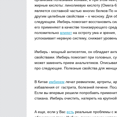
жирные кислоты: линолиевую кислоту (Омега-6)
является составной частью многих белков По 
другим целебным свойствам – к чесноку. Для о
следующем. Имбирь помогает восстановить сил
его применяют в качестве тонизирующего сред
положительно
влияет
на остроту ума и зрения
успокаивает нервную систему, снижает уровень
Имбирь - мощный антисептик, он обладает ан
свойствами. Имбирь помогает при головных, с
может заменить прием анальгетиков. Описывая
про следующее. Полезные свойства для женщин
В Китае
имбирем
лечат ревматизм, артриты, ар
избавления от гастрита, болезней печени. По
Если вы впервые решили попробавть применит
стакана. Имбирь очистить, натереть на крупной
А еще, если у Вас
есть
реальные проблемы с ж