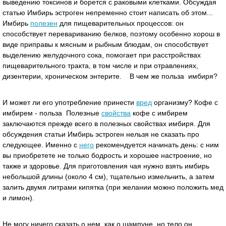
выведению токсинов и борется с раковыми клетками. Обсуждая
статью Имбирь эстроген непременно стоит написать об этом...
Имбирь
полезен
для пищеварительных процессов: он
способствует перевариванию белков, поэтому особенно хорош в
виде приправы к мясным и рыбным блюдам, он способствует
выделению желудочного сока, помогает при расстройствах
пищеварительного тракта, в том числе и при отравлениях,
дизентерии, хроническом энтерите. В чем же польза имбиря?
И может ли его употребление принести
вред
организму? Кофе с
имбирем - польза Полезные
свойства
кофе с имбирем
заключаются прежде всего в полезных свойствах имбиря. Для
обсуждения статьи Имбирь эстроген нельзя не сказать про
следующее. Именно с
него
рекомендуется начинать день: с ним
вы приобретете не только бодрость и хорошее настроение, но
также и здоровье. Для приготовления чая нужно взять имбирь
небольшой длины (около 4 см), тщательно измельчить, а затем
залить двумя литрами кипятка (при желании можно положить мед
и лимон).
Не могу ничего сказать о нем, как о шампуне, но тело он