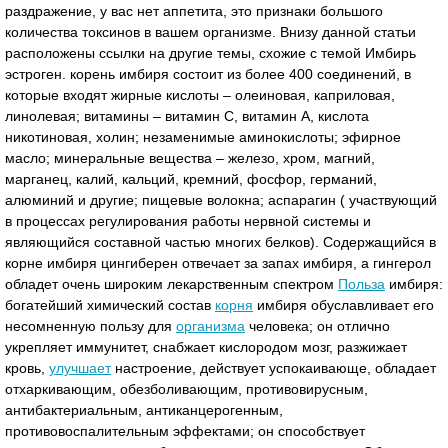
раздражение, у вас нет аппетита, это признаки большого
количества токсинов в вашем организме. Внизу данной статьи
расположены ссылки на другие темы, схожие с темой Имбирь
эстроген. корень имбиря состоит из более 400 соединений, в
которые входят жирные кислоты – олеиновая, каприловая,
линолевая; витамины – витамин С, витамин А, кислота
никотиновая, холин; незаменимые аминокислоты; эфирное
масло; минеральные вещества – железо, хром, магний,
марганец, калий, кальций, кремний, фосфор, германий,
алюминий и другие; пищевые волокна; аспарагин ( участвующий
в процессах регулирования работы нервной системы и
являющийся составной частью многих белков). Содержащийся в
корне имбиря цингиберен отвечает за запах имбиря, а гингерол
обладет очень широким лекарственным спектром
Польза
имбиря:
богатейший химический состав
корня
имбиря обуславливает его
несомненную пользу для
организма
человека; он отлично
укрепляет иммунитет, снабжает кислородом мозг, разжижает
кровь,
улучшает
настроение, действует успокаивающе, обладает
отхаркивающим, обезболивающим, противовирусным,
антибактериальным, антиканцерогенным,
противовоспалительным эффектами; он способствует