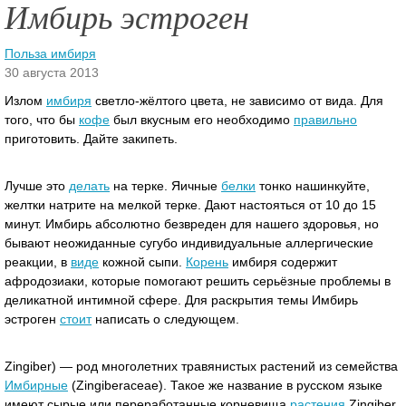
Имбирь эстроген
Польза имбиря
30 августа 2013
Излом
имбиря
светло-жёлтого цвета, не зависимо от вида. Для
того, что бы
кофе
был вкусным его необходимо
правильно
приготовить. Дайте закипеть.
Лучше это
делать
на терке. Яичные
белки
тонко нашинкуйте,
желтки натрите на мелкой терке. Дают настояться от 10 до 15
минут.
Имбирь абсолютно безвреден для нашего здоровья, но
бывают неожиданные сугубо индивидуальные аллергические
реакции, в
виде
кожной сыпи.
Корень
имбиря содержит
афродозиаки, которые помогают решить серьёзные проблемы в
деликатной интимной сфере. Для раскрытия темы Имбирь
эстроген
стоит
написать о следующем.
Zingiber) — род многолетних травянистых растений из семейства
Имбирные
(Zingiberaceae). Такое же название в русском языке
имеют сырые или переработанные корневища
растения
Zingiber