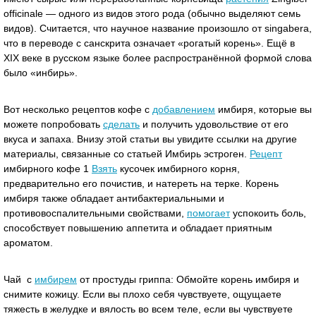
officinale — одного из видов этого рода (обычно выделяют семь
видов). Считается, что научное название произошло от singabera,
что в переводе с санскрита означает «рогатый корень». Ещё в
XIX веке в русском языке более распространённой формой слова
было «инбирь».
Вот несколько рецептов кофе с
добавлением
имбиря, которые вы
можете попробовать
сделать
и получить удовольствие от его
вкуса и запаха. Внизу этой статьи вы увидите ссылки на другие
материалы, связанные со статьей Имбирь эстроген.
Рецепт
имбирного кофе 1
Взять
кусочек имбирного корня,
предварительно его почистив, и натереть на терке. Корень
имбиря также обладает антибактериальными и
противовоспалительными свойствами,
помогает
успокоить боль,
способствует повышению аппетита и обладает приятным
ароматом.
Чай с
имбирем
от простуды гриппа: Обмойте корень имбиря и
снимите кожицу. Если вы плохо себя чувствуете, ощущаете
тяжесть в желудке и вялость во всем теле, если вы чувствуете