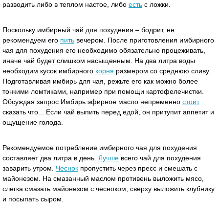
разводить либо в теплом настое, либо
есть
с ложки.
Поскольку имбирный чай для похудения – бодрит, не
рекомендуем его
пить
вечером. После приготовления имбирного
чая для похудения его необходимо обязательно процеживать,
иначе чай будет слишком насыщенным. На два литра воды
необходим кусок имбирного
корня
размером со среднюю сливу.
Подготавливая имбирь для чая, режьте его как можно более
тонкими ломтиками, например при помощи картофелечистки.
Обсуждая запрос Имбирь эфирное масло непременно
стоит
сказать что... Если чай выпить перед едой, он притупит аппетит и
ощущение голода.
Рекомендуемое потребление имбирного чая для похудения
составляет два литра в день.
Лучше
всего чай для похудения
заварить утром.
Чеснок
пропустить через пресс и смешать с
майонезом. На смазанный маслом противень выложить мясо,
слегка смазать майонезом с чесноком, сверху выложить клубнику
и посыпать сыром.