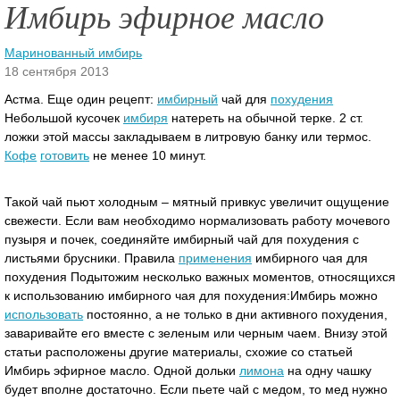
Имбирь эфирное масло
Маринованный имбирь
18 сентября 2013
Астма. Еще один рецепт:
имбирный
чай для
похудения
Небольшой кусочек
имбиря
натереть на обычной терке. 2 ст.
ложки этой массы закладываем в литровую банку или термос.
Кофе
готовить
не менее 10 минут.
Такой чай пьют холодным – мятный привкус увеличит ощущение
свежести.
Если вам необходимо нормализовать работу мочевого
пузыря и почек, соединяйте имбирный чай для похудения с
листьями брусники. Правила
применения
имбирного чая для
похудения Подытожим несколько важных моментов, относящихся
к использованию имбирного чая для похудения:Имбирь можно
использовать
постоянно, а не только в дни активного похудения,
заваривайте его вместе с зеленым или черным чаем. Внизу этой
статьи расположены другие материалы, схожие со статьей
Имбирь эфирное масло. Одной дольки
лимона
на одну чашку
будет вполне достаточно. Если пьете чай с медом, то мед нужно