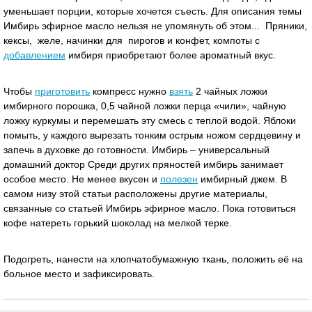
уменьшает порции, которые хочется съесть. Для описания темы
Имбирь эфирное масло нельзя не упомянуть об этом... Пряники,
кексы, желе, начинки для пирогов и конфет, компоты с
добавлением
имбиря приобретают более ароматный вкус.
Чтобы
приготовить
компресс нужно
взять
2 чайных ложки
имбирного порошка, 0,5 чайной ложки перца «чили», чайную
ложку куркумы и перемешать эту смесь с теплой водой. Яблоки
помыть, у каждого вырезать тонким острым ножом сердцевину и
запечь в духовке до готовности. Имбирь – универсальный
домашний доктор Среди других пряностей имбирь занимает
особое место. Не менее вкусен и
полезен
имбирный джем. В
самом низу этой статьи расположены другие материалы,
связанные со статьей Имбирь эфирное масло. Пока готовиться
кофе натереть горький шоколад на мелкой терке.
Подогреть, нанести на хлопчатобумажную ткань, положить её на
больное место и зафиксировать.