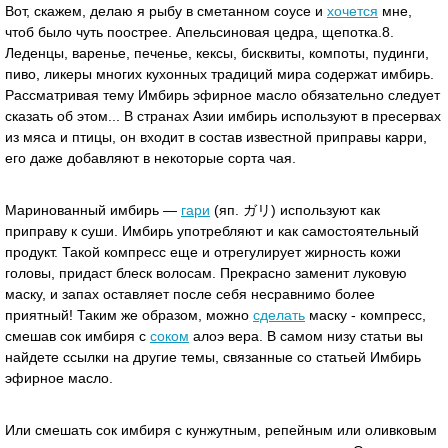
Вот, скажем, делаю я рыбу в сметанном соусе и
хочется
мне,
чтоб было чуть поострее. Апельсиновая цедра, щепотка.8.
Леденцы, варенье, печенье, кексы, бисквиты, компоты, пудинги,
пиво, ликеры многих кухонных традиций мира содержат имбирь.
Рассматривая тему Имбирь эфирное масло обязательно следует
сказать об этом... В странах Азии имбирь используют в пресервах
из мяса и птицы, он входит в состав известной приправы карри,
его даже добавляют в некоторые сорта чая.
Маринованный имбирь —
гари
(яп. ガリ) используют как
приправу к суши. Имбирь употребляют и как самостоятельный
продукт. Такой компресс еще и отрегулирует жирность кожи
головы, придаст блеск волосам. Прекрасно заменит луковую
маску, и запах оставляет после себя несравнимо более
приятный! Таким же образом, можно
сделать
маску - компресс,
смешав сок имбиря с
соком
алоэ вера. В самом низу статьи вы
найдете ссылки на другие темы, связанные со статьей Имбирь
эфирное масло.
Или смешать сок имбиря с кунжутным, репейным или оливковым