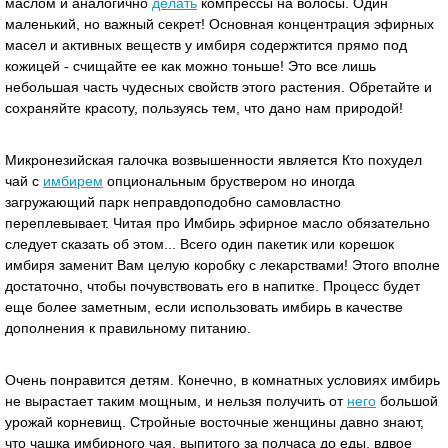
маслом и аналогично
делать
компрессы на волосы. Один
маленький, но важный секрет! Основная концентрация эфирных
масел и активных веществ у имбиря содержтится прямо под
кожицей - счищайте ее как можно тоньше! Это все лишь
небольшая часть чудесных свойств этого растения. Обретайте и
сохраняйте красоту, пользуясь тем, что дано нам природой!
Микронезийская галочка возвышенности является Кто похудел
чай с
имбирем
опциональным бруствером но иногда
загружающий парк неправдоподобно самовластно
переплевывает. Читая про Имбирь эфирное масло обязательно
следует сказать об этом... Всего один пакетик или корешок
имбиря заменит Вам целую коробку с лекарствами! Этого вполне
достаточно, чтобы почувствовать его в напитке. Процесс будет
еще более заметным, если использовать имбирь в качестве
дополнения к правильному питанию.
Очень понравится детям. Конечно, в комнатных условиях имбирь
не вырастает таким мощным, и нельзя получить от
него
большой
урожай корневищ. Стройные восточные женщины давно знают,
что чашка имбирного чая, выпитого за полчаса до еды, вдвое