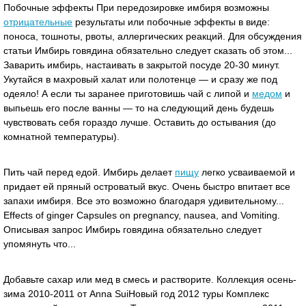
Побочные эффекты При передозировке имбиря возможны
отрицательные
результаты или побочные эффекты в виде:
поноса, тошноты, рвоты, аллергических реакций. Для обсуждения
статьи Имбирь говядина обязательно следует сказать об этом...
Заварить имбирь, настаивать в закрытой посуде 20-30 минут.
Укутайся в махровый халат или полотенце — и сразу же под
одеяло! А если ты заранее приготовишь чай с липой и
медом
и
выпьешь его после ванны — то на следующий день будешь
чувствовать себя гораздо лучше. Оставить до остывания (до
комнатной температуры).
Пить чай перед едой. Имбирь делает
пищу
легко усваиваемой и
придает ей пряный островатый вкус. Очень быстро впитает все
запахи имбиря. Все это возможно благодаря удивительному...
Effects of ginger Capsules on pregnancy, nausea, and Vomiting.
Описывая запрос Имбирь говядина обязательно следует
упомянуть что...
Добавьте сахар или мед в смесь и растворите. Коллекция осень-
зима 2010-2011 от Anna SuiНовый год 2012 туры Комплекс