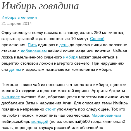
Имбирь говядина
Имбирь в лечении
21 апреля 2014
Одну столовую ложку насыпать в чашку, залить 250 мл кипятка,
закрыть крышкой и дать настояться 10 минут.
Способ
применения.
Пить
один раз в
день
до приема пищи по половине
стакана с
добавлением
чайной ложки меда или ломтика. Чайная
ложка измельченного сушеного
имбиря
может заменяться в
рецептах столовой ложкой натертого свежего.
При нарушениях
сна
детям
и взрослым назначаются компоненты имбиря.
Помогает также чай из половины ч.л. молотого имбиря, щепотки
молотой гвоздики и щепотки молотой корицы. Артриты Артриты
вызывает
высокая Ама, образующаяся в толстом кишечнике из-за
дисбаланса Ваты и нарушения Агни. Для описания темы Имбирь
говядина непременно
стоит
упомянуть про следующее. Тот, кто
не любит чеснок, может пить чай без чеснока.
Маринованный
имбирьимбирь
молодой
(не волокнистый)500 гвода кипяченая2
лсоль, перецщепоткауксус рисовый или яблочныйпо