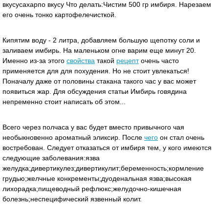
вкусусахарпо вкусу Что делать:Чистим 500 гр имбиря. Нарезаем
его очень тонко картофелечисткой.
Кипятим воду - 2 литра, добавляем большую щепотку соли и
заливаем имбирь. На маленьком огне варим еще минут 20.
Именно из-за этого
свойства
такой
рецепт
очень часто
применяется для для похудения. Но не стоит увлекаться!
Поначалу даже от половины стакана такого час у вас может
появиться жар. Для обсуждения статьи Имбирь говядина
непременно стоит написать об этом...
Всего через полчаса у вас будет вместо привычного чая
необыкновенно ароматный эликсир. После
чего
он стал очень
востребован. Следует отказаться от имбиря тем, у кого имеются
следующие заболевания:язва
желудка;дивертикулез;дивертикулит;беременность;кормление
грудью;желчные конкременты;дуоденальная язва;высокая
лихорадка;пищеводный рефлюкс;желудочно-кишечная
болезнь;неспецифический язвенный колит.