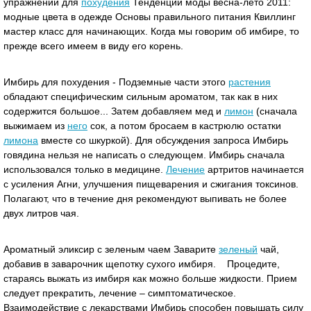
упражнений для
похудения
Тенденции моды весна-лето 2011:
модные цвета в одежде Основы правильного питания Квиллинг
мастер класс для начинающих. Когда мы говорим об имбире, то
прежде всего имеем в виду его корень.
Имбирь для похудения - Подземные части этого
растения
обладают специфическим сильным ароматом, так как в них
содержится большое... Затем добавляем мед и
лимон
(сначала
выжимаем из
него
сок, а потом бросаем в кастрюлю остатки
лимона
вместе со шкуркой). Для обсуждения запроса Имбирь
говядина нельзя не написать о следующем. Имбирь сначала
использовался только в медицине.
Лечение
артритов начинается
с усиления Агни, улучшения пищеварения и сжигания токсинов.
Полагают, что в течение дня рекомендуют выпивать не более
двух литров чая.
Ароматный эликсир с зеленым чаем Заварите
зеленый
чай,
добавив в заварочник щепотку сухого имбиря. Процедите,
стараясь выжать из имбиря как можно больше жидкости. Прием
следует прекратить, лечение – симптоматическое.
Взаимодействие с лекарствами Имбирь способен повышать силу