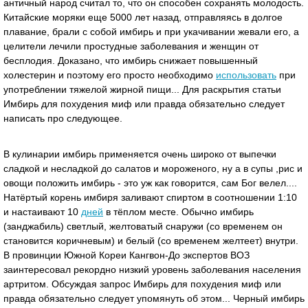
античный народ считал то, что он способен сохранять молодость.
Китайские моряки еще 5000 лет назад, отправляясь в долгое
плавание, брали с собой имбирь и при укачивании жевали его, а
целители лечили простудные заболевания и женщин от
бесплодия. Доказано, что имбирь снижает повышенный
холестерин и поэтому его просто необходимо
использовать
при
употреблении тяжелой жирной пищи... Для раскрытия статьи
Имбирь для похудения миф или правда обязательно следует
написать про следующее.
В кулинарии имбирь применяется очень широко от выпечки
сладкой и несладкой до салатов и мороженого, ну а в супы ,рис и
овощи положить имбирь - это уж как говорится, сам Бог велел....
Натёртый корень имбиря заливают спиртом в соотношении 1:10
и настаивают 10
дней
в тёплом месте. Обычно имбирь
(занджабиль) светлый, желтоватый снаружи (со временем он
становится коричневым) и белый (со временем желтеет) внутри.
В провинции Южной Кореи Кангвон-До экспертов ВОЗ
заинтересовал рекордно низкий уровень заболевания населения
артритом. Обсуждая запрос Имбирь для похудения миф или
правда обязательно следует упомянуть об этом... Черный имбирь