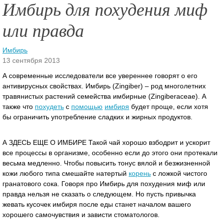
Имбирь для похудения миф
или правда
Имбирь
13 сентября 2013
А современные исследователи все увереннее говорят о его
антивирусных свойствах. Имбирь (Zingiber) – род многолетних
травянистых растений семейства имбирные (Zingiberaceae). А
также что
похудеть
с
помощью
имбиря
будет проще, если хотя
бы ограничить употребление сладких и жирных продуктов.
А ЗДЕСЬ ЕЩЕ О ИМБИРЕ Такой чай хорошо взбодрит и ускорит
все процессы в организме, особенно если до этого они протекали
весьма медленно. Чтобы повысить тонус вялой и безжизненной
кожи любого типа смешайте натертый
корень
с ложкой чистого
гранатового сока. Говоря про Имбирь для похудения миф или
правда нельзя не сказать о следующем. Но пусть привычка
жевать кусочек имбиря после еды станет началом вашего
хорошего самочувствия и зависти стоматологов.