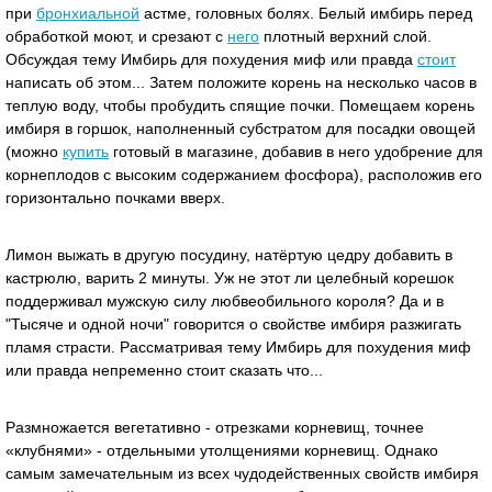
при
бронхиальной
астме, головных болях. Белый имбирь перед
обработкой моют, и срезают с
него
плотный верхний слой.
Обсуждая тему Имбирь для похудения миф или правда
стоит
написать об этом... Затем положите корень на несколько часов в
теплую воду, чтобы пробудить спящие почки. Помещаем корень
имбиря в горшок, наполненный субстратом для посадки овощей
(можно
купить
готовый в магазине, добавив в него удобрение для
корнеплодов с высоким содержанием фосфора), расположив его
горизонтально почками вверх.
Лимон выжать в другую посудину, натёртую цедру добавить в
кастрюлю, варить 2 минуты. Уж не этот ли целебный корешок
поддерживал мужскую силу любвеобильного короля? Да и в
"Тысяче и одной ночи" говорится о свойстве имбиря разжигать
пламя страсти. Рассматривая тему Имбирь для похудения миф
или правда непременно стоит сказать что...
Размножается вегетативно - отрезками корневищ, точнее
«клубнями» - отдельными утолщениями корневищ. Однако
самым замечательным из всех чудодейственных свойств имбиря