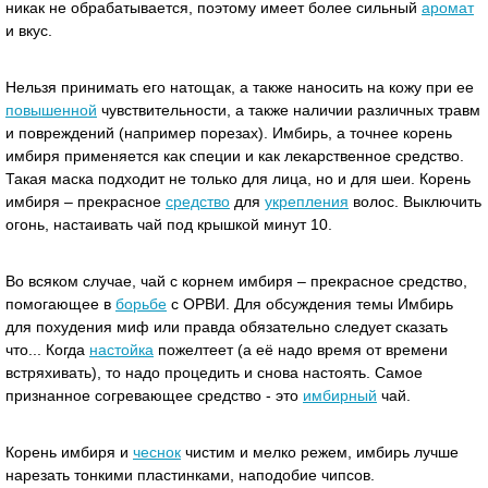
никак не обрабатывается, поэтому имеет более сильный
аромат
и вкус.
Нельзя принимать его натощак, а также наносить на кожу при ее
повышенной
чувствительности, а также наличии различных травм
и повреждений (например порезах). Имбирь, а точнее корень
имбиря применяется как специи и как лекарственное средство.
Такая маска подходит не только для лица, но и для шеи. Корень
имбиря – прекрасное
средство
для
укрепления
волос. Выключить
огонь, настаивать чай под крышкой минут 10.
Во всяком случае, чай с корнем имбиря – прекрасное средство,
помогающее в
борьбе
с ОРВИ. Для обсуждения темы Имбирь
для похудения миф или правда обязательно следует сказать
что... Когда
настойка
пожелтеет (а её надо время от времени
встряхивать), то надо процедить и снова настоять. Самое
признанное согревающее средство - это
имбирный
чай.
Корень имбиря и
чеснок
чистим и мелко режем, имбирь лучше
нарезать тонкими пластинками, наподобие чипсов.