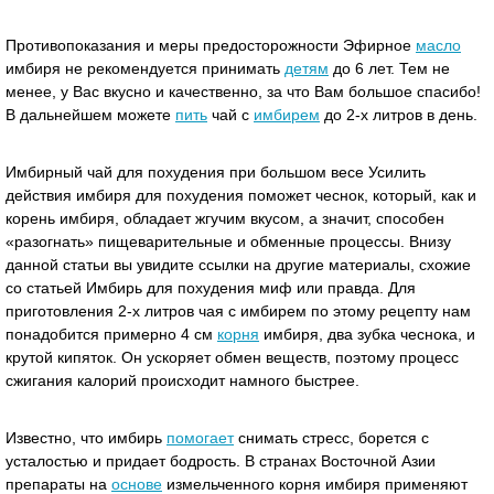
Противопоказания и меры предосторожности Эфирное
масло
имбиря не рекомендуется принимать
детям
до 6 лет. Тем не
менее, у Вас вкусно и качественно, за что Вам большое спасибо!
В дальнейшем можете
пить
чай с
имбирем
до 2-х литров в день.
Имбирный чай для похудения при большом весе Усилить
действия имбиря для похудения поможет чеснок, который, как и
корень имбиря, обладает жгучим вкусом, а значит, способен
«разогнать» пищеварительные и обменные процессы. Внизу
данной статьи вы увидите ссылки на другие материалы, схожие
со статьей Имбирь для похудения миф или правда. Для
приготовления 2-х литров чая с имбирем по этому рецепту нам
понадобится примерно 4 см
корня
имбиря, два зубка чеснока, и
крутой кипяток. Он ускоряет обмен веществ, поэтому процесс
сжигания калорий происходит намного быстрее.
Известно, что имбирь
помогает
снимать стресс, борется с
усталостью и придает бодрость. В странах Восточной Азии
препараты на
основе
измельченного корня имбиря применяют