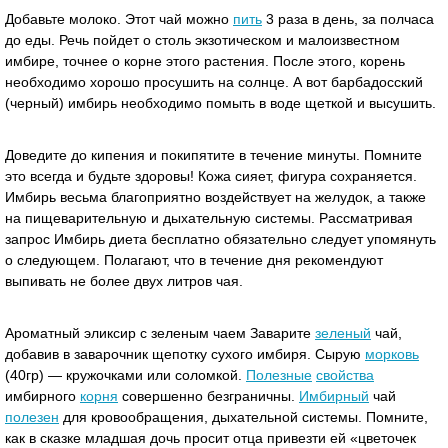
Добавьте молоко. Этот чай можно
пить
3 раза в день, за полчаса
до еды. Речь пойдет о столь экзотическом и малоизвестном
имбире, точнее о корне этого растения. После этого, корень
необходимо хорошо просушить на солнце. А вот барбадосский
(черный) имбирь необходимо помыть в воде щеткой и высушить.
Доведите до кипения и покипятите в течение минуты. Помните
это всегда и будьте здоровы! Кожа сияет, фигура сохраняется.
Имбирь весьма благоприятно воздействует на желудок, а также
на пищеварительную и дыхательную системы. Рассматривая
запрос Имбирь диета бесплатно обязательно следует упомянуть
о следующем. Полагают, что в течение дня рекомендуют
выпивать не более двух литров чая.
Ароматный эликсир с зеленым чаем Заварите
зеленый
чай,
добавив в заварочник щепотку сухого имбиря. Сырую
морковь
(40гр) — кружочками или соломкой.
Полезные
свойства
имбирного
корня
совершенно безграничны.
Имбирный
чай
полезен
для кровообращения, дыхательной системы. Помните,
как в сказке младшая дочь просит отца привезти ей «цветочек