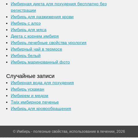
Имбирная диета для похудения бесплатно без
регистрации
Имбирь для разжижения крови
Имбирь с алоэ
Имбирь для мяса
Диета с корнем имбиря
Имбирь лечебные свойства урология
Имбирный чай в термосе
Имбирь белый
Имбирь маринованный фото
Случайные записи
Имбирная вода для похудения
Имбирь ускаман
Имбирем и медом
Twix имбирное печенье
Имбирь для кровообращения
© Имбирь - полезные свойства, использование в лечении, 2026