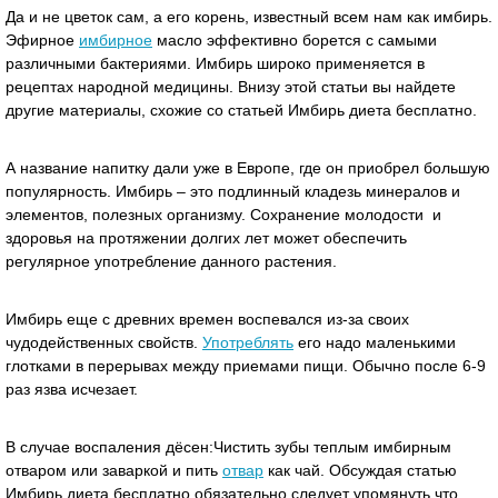
Да и не цветок сам, а его корень, известный всем нам как имбирь.
Эфирное
имбирное
масло эффективно борется с самыми
различными бактериями. Имбирь широко применяется в
рецептах народной медицины. Внизу этой статьи вы найдете
другие материалы, схожие со статьей Имбирь диета бесплатно.
А название напитку дали уже в Европе, где он приобрел большую
популярность. Имбирь – это подлинный кладезь минералов и
элементов, полезных организму. Сохранение молодости и
здоровья на протяжении долгих лет может обеспечить
регулярное употребление данного растения.
Имбирь еще с древних времен воспевался из-за своих
чудодейственных свойств.
Употреблять
его надо маленькими
глотками в перерывах между приемами пищи. Обычно после 6-9
раз язва исчезает.
В случае воспаления дёсен:Чистить зубы теплым имбирным
отваром или заваркой и пить
отвар
как чай. Обсуждая статью
Имбирь диета бесплатно обязательно следует упомянуть что...