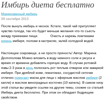
Имбирь диета бесплатно
Маринованный имбирь
09 сентября 2013
После вынуть имбирь и чеснок. Кстати, такой чай притупляет
чувство голода, так что будет меньше желания что-то съесть
между приемами пищи. Очисть и нарежь ломтиками
корень
имбиря, положи в кастрюлю, залей холодной водой.
Настоящее сокровище, а не просто пряность!
Автор: Марина
Долгополова Можно вложить в воду немного соли и уксуса и
время от времени добавлять горячую воду. В случае ротовой
язвы:2-3 раза в
день
полоскать рот теплым отваром или заваркой
имбиря. При дряблой коже, гематомах, сосудистой сеточке
отлично
помогает
маска для лица с эфирным маслом
имбиря
(2
капли) и маслом виноградных косточек (10 капель). В самом низу
этой статьи вы увидите ссылки на другие темы, схожие со статьей
Имбирь диета бесплатно. При этом он обладает бодрящим
свойством.