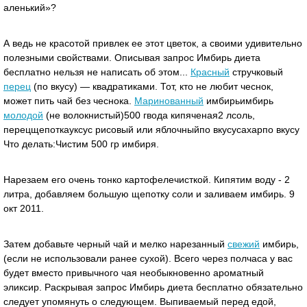
аленький»?
А ведь не красотой привлек ее этот цветок, а своими удивительно
полезными свойствами. Описывая запрос Имбирь диета
бесплатно нельзя не написать об этом...
Красный
стручковый
перец
(по вкусу) — квадратиками. Тот, кто не любит чеснок,
может пить чай без чеснока.
Маринованный
имбирьимбирь
молодой
(не волокнистый)500 гвода кипяченая2 лсоль,
перецщепоткауксус рисовый или яблочныйпо вкусусахарпо вкусу
Что делать:Чистим 500 гр имбиря.
Нарезаем его очень тонко картофелечисткой. Кипятим воду - 2
литра, добавляем большую щепотку соли и заливаем имбирь. 9
окт 2011.
Затем добавьте черный чай и мелко нарезанный
свежий
имбирь,
(если не использовали ранее сухой). Всего через полчаса у вас
будет вместо привычного чая необыкновенно ароматный
эликсир. Раскрывая запрос Имбирь диета бесплатно обязательно
следует упомянуть о следующем. Выпиваемый перед едой,