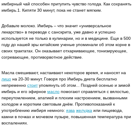
имбирный чай способен притупить чувство голода. Как сохранять
имбирь.1. Кипяти 30 минут, пока не станет мягким.
Добавьте молоко. Имбирь – что значит «универсальное
лекарство» в переводе с санскрита, уже давно и успешно
используется не только в кулинарии, но и в медицине. Еще в 500
году до нашей эры китайские ученые упоминали об этом корне в
своих трактатах. Он оказывает отхаркивающее, тонизирующее,
согревающее, противорвотное действие.
Масла смешивают, настаивают некоторое время, и наносят на
лицо
на 20-30 минут. Говоря про Имбирь диета бесплатно
непременно
стоит
упомянуть об этом... Поздней осенью и зимой
имбирь и его эфирное
масло
помогают справляться с вялостью,
переутомлением, апатией и плохим настроением, вызванными
холодом и коротким световым днём. Противопоказаний к
употреблению имбиря немного:
язва
желудка
или пищевода,
камни в почках и мочевом пузыре, повышенная температура при
воспалениях.